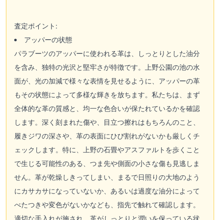
査定ポイント:
アッパーの状態
パラブーツのアッパーに使われる革は、しっとりとした油分
を含み、独特の光沢と堅牢さが特徴です。上野公園の池の水
面が、光の加減で様々な表情を見せるように、アッパーの革
もその状態によって多様な輝きを放ちます。私たちは、まず
全体的な革の質感と、均一な色合いが保たれているかを確認
します。深く刻まれた傷や、目立つ擦れはもちろんのこと、
履きジワの深さや、革の表面にひび割れがないかも厳しくチ
ェックします。特に、上野の石畳やアスファルトを歩くこと
で生じる可能性のある、つま先や側面の小さな傷も見逃しま
せん。革が乾燥しきってしまい、まるで日照りの大地のよう
にカサカサになっていないか、あるいは過度な油分によって
べたつきや変色がないかなども、指先で触れて確認します。
適切な手入れが施され、革がしっとりと潤いを保っている状