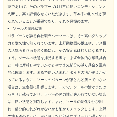
態であれば、そのパラブーツは非常に良いコンディションと
判断し、高く評価させていただきます。革本来の耐久性が保
たれていることが重要であり、それを見極めます。
ソールの摩耗状態
パラブーツが誇る自社製ラバーソールは、その高いグリップ
力と耐久性で知られています。上野動物園の坂道や、アメ横
の活気ある路面を歩く際にも、その安定感は頼りになるでし
ょう。ソールの状態を拝見する際は、まず全体的な摩耗具合
と、特に摩耗しやすいかかとやつま先部分の減り具合を重点
的に確認します。まるで使い込まれたタイヤの溝が消えかか
っているように、ソールのパターンがほとんど残っていない
場合は、査定額に影響します。一方で、ソールの溝がまだは
っきりと残っており、ラバーの弾力性が失われていない場合
は、良い状態と判断します。また、ソールの硬化やひび割
れ、部分的な剥がれがないかも細かくチェックします。上野
の地下道のように、目に見えない部分にダメージが潜んでい