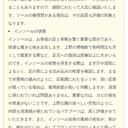
ることもありますので、細部にわたって入念に確認いたしま
す。ソールの修理歴がある場合は、その品質も評価の対象と
なります。
インソールの状態
インソールは、お客様の足と革靴を繋ぐ重要な部分であり、
快適な履き心地を左右します。上野の博物館で長時間立ち尽
くして鑑賞する際など、足元への負担は想像以上に大きいも
のです。インソールの状態を拝見する際は、まず汗や湿気に
よるシミ、足の形による沈み込みの程度を確認します。まる
で水墨画の滲みのように、広範囲にわたるシミや、深い足形
が残っている場合は、着用頻度が高いと判断しますが、清潔
に保たれていれば問題ありません。重要なのは、カビの発生
や異臭がないことです。上野公園の清々しい空気のように、
内部も清潔感が保たれているパラブーツは、高く評価させて
いただきます。また、インソール自体の素材の劣化や、剥が
れ、破れがないか、そしてブランドロゴがはっきりと残って