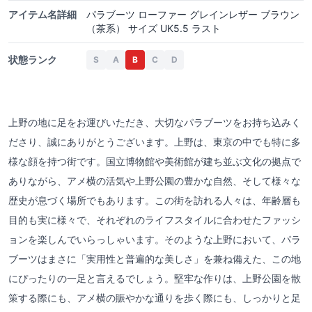
アイテム名詳細
パラブーツ ローファー グレインレザー ブラウン
（茶系） サイズ UK5.5 ラスト
状態ランク
S
A
B
C
D
上野の地に足をお運びいただき、大切なパラブーツをお持ち込みく
ださり、誠にありがとうございます。上野は、東京の中でも特に多
様な顔を持つ街です。国立博物館や美術館が建ち並ぶ文化の拠点で
ありながら、アメ横の活気や上野公園の豊かな自然、そして様々な
歴史が息づく場所でもあります。この街を訪れる人々は、年齢層も
目的も実に様々で、それぞれのライフスタイルに合わせたファッシ
ョンを楽しんでいらっしゃいます。そのような上野において、パラ
ブーツはまさに「実用性と普遍的な美しさ」を兼ね備えた、この地
にぴったりの一足と言えるでしょう。堅牢な作りは、上野公園を散
策する際にも、アメ横の賑やかな通りを歩く際にも、しっかりと足