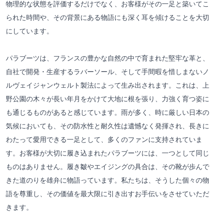
物理的な状態を評価するだけでなく、お客様がその一足と築いてこ
られた時間や、その背景にある物語にも深く耳を傾けることを大切
にしています。
パラブーツは、フランスの豊かな自然の中で育まれた堅牢な革と、
自社で開発・生産するラバーソール、そして手間暇を惜しまないノ
ルヴェイジャンウェルト製法によって生み出されます。これは、上
野公園の木々が長い年月をかけて大地に根を張り、力強く育つ姿に
も通じるものがあると感じています。雨が多く、時に厳しい日本の
気候においても、その防水性と耐久性は遺憾なく発揮され、長きに
わたって愛用できる一足として、多くのファンに支持されていま
す。お客様が大切に履き込まれたパラブーツには、一つとして同じ
ものはありません。履き皺やエイジングの具合は、その靴が歩んで
きた道のりを雄弁に物語っています。私たちは、そうした個々の物
語を尊重し、その価値を最大限に引き出すお手伝いをさせていただ
きます。