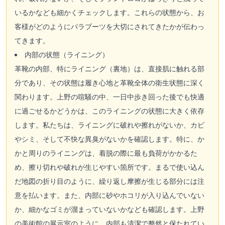
いるかなども細かくチェックします。これらの状態から、お
客様がどのようにパラブーツを大切にされてきたかが伝わっ
てきます。
内部の状態（ライニング）
革靴の内部、特にライニング（裏地）は、直接肌に触れる部
分であり、その状態は履き心地と革靴全体の衛生状態に深く
関わります。上野の喧騒の中、一日中歩き回った後でも快適
に過ごせるかどうかは、このライニングの状態に大きく依存
します。私たちは、ライニングに破れや擦れがないか、カビ
やシミ、そして不快な異臭がないかを確認します。特に、か
かと周りのライニングは、着脱の際に最も負荷がかかるた
め、擦り切れや破れが生じやすい箇所です。まるで使い込ん
だ地図の折り目のように、繰り返し摩擦が生じる部分には注
意を払います。また、内部に砂やホコリが入り込んでいない
か、細かなゴミが溜まっていないかなども確認します。上野
の美術館の展示室のように、内部も清潔で整然と保たれてい