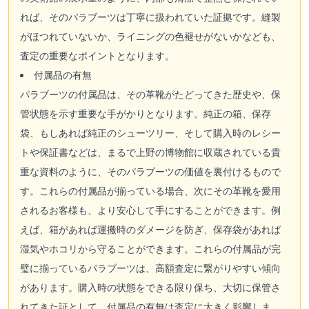
れば、そのパラブーツは丁寧に扱われていた証拠です。縫製
がほつれていないか、ライニングの色褪せがないかなども、
査定の重要なポイントとなります。
付属品の有無
パラブーツの付属品は、その革靴がたどってきた歴史や、保
管状態を示す重要な手がかりとなります。純正の箱、保存
袋、もしあれば純正のシューツリー、そして購入時のレシー
トや保証書などは、まるで上野の博物館に収蔵されている貴
重な資料のように、そのパラブーツの価値を裏付けるもので
す。これらの付属品が揃っている場合、次にその革靴を愛用
されるお客様も、より安心して手にすることができます。例
えば、箱があれば運搬時のダメージを防ぎ、保存袋があれば
湿気やホコリから守ることができます。これらの付属品が完
璧に揃っているパラブーツは、高額査定に繋がりやすい傾向
があります。購入時の状態をできる限り保ち、大切に保管さ
れてきた証として、付属品の有無は査定に大きく影響しま