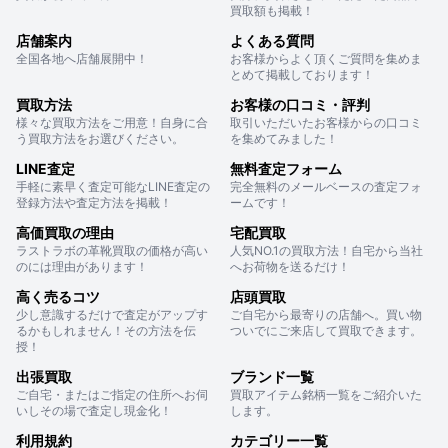
買取額も掲載！
店舗案内
よくある質問
全国各地へ店舗展開中！
お客様からよく頂くご質問を集めま
とめて掲載しております！
買取方法
お客様の口コミ・評判
様々な買取方法をご用意！自身に合
取引いただいたお客様からの口コミ
う買取方法をお選びください。
を集めてみました！
LINE査定
無料査定フォーム
手軽に素早く査定可能なLINE査定の
完全無料のメールベースの査定フォ
登録方法や査定方法を掲載！
ームです！
高価買取の理由
宅配買取
ラストラボの革靴買取の価格が高い
人気NO.1の買取方法！自宅から当社
のには理由があります！
へお荷物を送るだけ！
高く売るコツ
店頭買取
少し意識するだけで査定がアップす
ご自宅から最寄りの店舗へ。買い物
るかもしれません！その方法を伝
ついでにご来店して買取できます。
授！
出張買取
ブランド一覧
ご自宅・またはご指定の住所へお伺
買取アイテム銘柄一覧をご紹介いた
いしその場で査定し現金化！
します。
利用規約
カテゴリー一覧