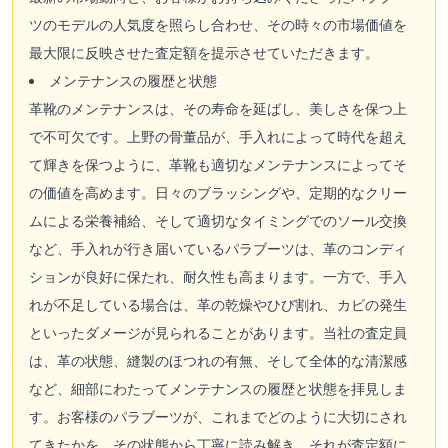
ツのモデルの人気度を照らし合わせ、その時々の市場価値を
最大限に反映させた査定額を提示させていただきます。
メンテナンスの履歴と状態
革靴のメンテナンスは、その寿命を延ばし、美しさを保つ上
で不可欠です。上野の骨董品が、手入れによって時代を超え
て輝きを保つように、革靴も適切なメンテナンスによってそ
の価値を高めます。日々のブラッシングや、定期的なクリー
ムによる栄養補給、そして適切なタイミングでのソール交換
など、手入れが行き届いているパラブーツは、革のコンディ
ションが良好に保たれ、耐久性も高まります。一方で、手入
れが不足している場合は、革の乾燥やひび割れ、カビの発生
といったダメージが見られることがあります。当社の査定員
は、革の状態、縫製のほつれの有無、そして全体的な清潔感
など、細部にわたってメンテナンスの履歴と状態を拝見しま
す。お客様のパラブーツが、これまでどのように大切にされ
てきたかを、その状態から丁寧に読み解き、それが査定額に