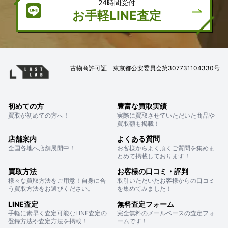
24時間受付
お手軽LINE査定
古物商許可証 東京都公安委員会第307731104330号
初めての方
豊富な買取実績
買取が初めての方へ！
実際に買取させていただいた商品や
買取額も掲載！
店舗案内
よくある質問
全国各地へ店舗展開中！
お客様からよく頂くご質問を集めま
とめて掲載しております！
買取方法
お客様の口コミ・評判
様々な買取方法をご用意！自身に合
取引いただいたお客様からの口コミ
う買取方法をお選びください。
を集めてみました！
LINE査定
無料査定フォーム
手軽に素早く査定可能なLINE査定の
完全無料のメールベースの査定フォ
登録方法や査定方法を掲載！
ームです！