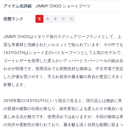
アイテム名詳細
JIMMY CHOO ショートブーツ
状態ランク
S
A
B
C
D
JIMMY CHOOはイタリア発のラグジュアリーブランドとして、上
質な革素材と洗練されたシルエットで知られています。その中でも
143YOUTHはショート丈のバイカーブーツとして人気のモデルで、
ゴートレザーを使用した柔らかいアッパーとラバーソールの組み合
わせが特徴です。使用済みでも状態良好な個体は、中古市場で安定
した評価を受けやすく、手入れ状況や履き皺の具合が査定に大きく
影響します。
2016年製の143YOUTHという視点で見ると、現行品とは微妙に革
の質感や縫製の仕様が異なり、経年変化による柔らかさや風合いを
楽しめる点が魅力です。使用済みではありますが、今回の個体は革
の光沢や柔軟性が保たれており、履き皺も浅く自然な範囲に収まっ