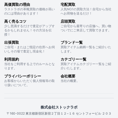
高価買取の理由
宅配買取
ラストラボの革靴買取の価格が高い
人気NO.1の買取方法！自宅から当社
のには理由があります！
へお荷物を送るだけ！
高く売るコツ
店頭買取
少し意識するだけで査定がアップす
ご自宅から最寄りの店舗へ。買い物
るかもしれません！その方法を伝
ついでにご来店して買取できます。
授！
出張買取
ブランド一覧
ご自宅・またはご指定の住所へお伺
買取アイテム銘柄一覧をご紹介いた
いしその場で査定し現金化！
します。
利用規約
カテゴリー一覧
当社をご利用する上でのルールとな
買取アイテムカテゴリー一覧をご紹
ります。
介いたします。
プライバシーポリシー
会社概要
お客様からいただく個人情報等の取
当社の概要。
り扱いについて。
株式会社ストックラボ
〒160-0022 東京都新宿区新宿２丁目１２−１６ セントフォービル ２０３