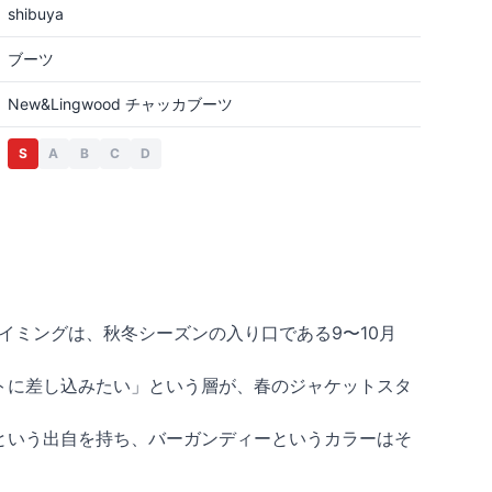
shibuya
ブーツ
New&Lingwood チャッカブーツ
S
A
B
C
D
くタイミングは、秋冬シーズンの入り口である9〜10月
トに差し込みたい」という層が、春のジャケットスタ
という出自を持ち、バーガンディーというカラーはそ