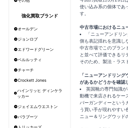
その他
使い込み系の個体であ
す。
強化買取ブランド
中古市場におけるニュ
オールデン
「ニューアンドリン
ジョンロブ
側も表記揺れを意識し
中古市場でこのブラン
エドワードグリーン
と並べて評価できるリ
ベルルッティ
そのため、製法・ラス
チャーチ
「ニューアンドリング
Crockett Jones
があるかどうかを確認
英国靴の専門知識が
ハインリッヒ ディンケラ
動機で来店されるケー
ッカー
バーガンディーという
ジェイエムウエストン
う買い手が現れやすい
ニュー＆リングウッド
パラブーツ
トリッカーズ