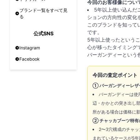
今回のお客様像につい
5年以上使い込んだ
ブランド一覧をすべて見
る
ションの方向性の変化
このブランドを知って
です。
公式SNS
5年以上使ったという
心が移ったタイミング
Instagram
バーガンディーという
Facebook
今回の査定ポイント
① バーガンディーレザ
バーガンディーは使
辺・かかとの突き出し
所がある場合は価格に
② チャッカブーツ特有
2〜3穴構成のチャ
まれているケースが5