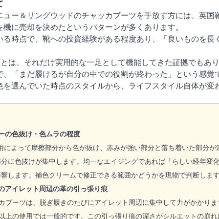
て
ニュー＆リングウッドのチャッカブーツを手放す方には、英国
を機に売却を決めたというパターンが多くあります。
いる時点で、靴への投資経験がある程度あり、「良いものを長
ことは、それだけ実用的な一足として機能してきた証拠でもあ
で、「まだ履けるが自分の中での役割が終わった」という感覚
色を選んでいた時点のスタイルから、ライフスタイル自体が変
ーの色抜け・色ムラの程度
用によって摩擦部分から色が抜け、赤みが強い部分と落ち着いた部分が
部分に色抜けが集中します。均一なエイジングであれば「らしい経年変
影響します。補色クリームで修正できる範囲かどうかを現物で判断しま
のアイレット周辺の革の引っ張り痕
ッカブーツは、脱ぎ履きのたびにアイレット周辺に集中して力がかかり
年以上の使用では一般的です。この引っ張り痕の深さがシルエットの崩れ