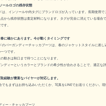
ソールロゴの残存状態
ドは、インソールや内タグにブランドロゴが入っています。長期使用で
観点から残存状態は査定材料になります。タグが完全に消えている場合
確です。
は春に確かにあります。今が動くタイミングです
ドのバーガンディーチャッカブーツは、春のジャケットスタイルに差し
の一つです。
次の動きは秋口まで待つことになります。
ガンディーというカラーとブランドの希少性が合わさることで、適正な
買取経験が豊富なバイヤーが対応します。
合でもまずはお持ち込みいただくか、写真をLINEでお送りください。
ディー・チャッカブーツ