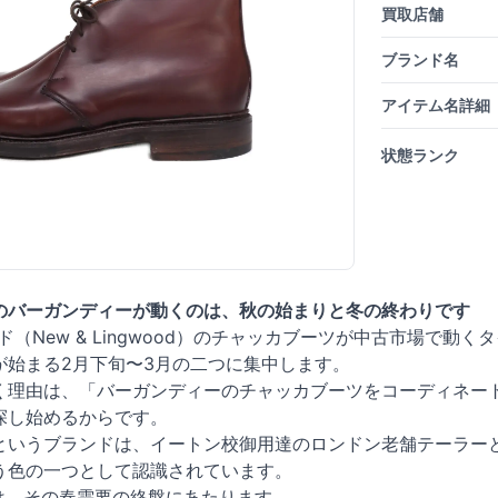
買取店舗
ブランド名
アイテム名詳細
状態ランク
のバーガンディーが動くのは、秋の始まりと冬の終わりです
（New & Lingwood）のチャッカブーツが中古市場で動
が始まる2月下旬〜3月の二つに集中します。
く理由は、「バーガンディーのチャッカブーツをコーディネー
探し始めるからです。
というブランドは、イートン校御用達のロンドン老舗テーラー
う色の一つとして認識されています。
は、その春需要の終盤にあたります。