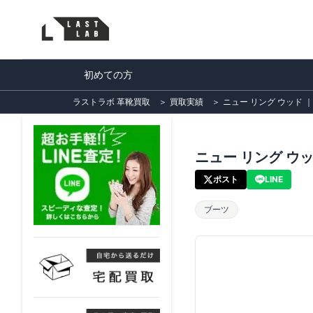
初めての方
ラストラボ 革靴買取
＞
買取実績
＞
ニュー リング ウッド ｜
ニュー リング ウッ
ポスト
LINE
ブーツ