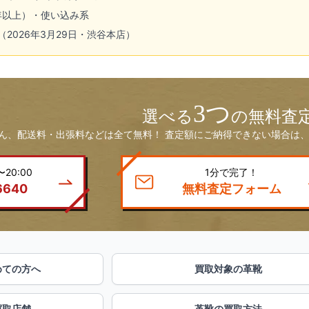
年以上）・使い込み系
円（2026年3月29日・渋谷本店）
3つ
選べる
の無料査
ん、配送料・出張料などは全て無料！ 査定額にご納得できない場合は、
20:00
1分で完了！
6640
無料査定フォーム
めての方へ
買取対象の革靴
買取店舗
革靴の買取方法