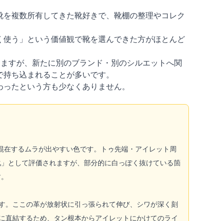
靴を複数所有してきた靴好きで、靴棚の整理やコレク
く使う」という価値観で靴を選んできた方がほとんど
りますが、新たに別のブランド・別のシルエットへ関
で持ち込まれることが多いです。
わったという方も少なくありません。
混在するムラが出やすい色です。トゥ先端・アイレット周
化」として評価されますが、部分的に白っぽく抜けている箇
す。
ます。ここの革が放射状に引っ張られて伸び、シワが深く刻
に直結するため、タン根本からアイレットにかけてのライ