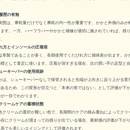
履歴の有無
状態は、摩耗量だけでなく摩耗の均一性が重要です。かかと外側のみが
ります。一方、ハーフラバーやかかと補修が適切に施されていれば、残
す。
れ方とインソールの圧着痕
は革製であることが多く、長期使用でくたびれ方に個体差が出ます。か
指標として査定に使います。圧着が深すぎる場合、次の買い手の足型と
ューキーパーの使用痕跡
ゥは、シューキーパーなしで保管されると先端が上向きに反り上がる変
があるため、この変形が目立つと「本来の形ではない」として評価が下
かが一目でわかります。
クリームケアの蓄積状態
色クリームの選択が難しい色で、長期間のケアの積み重ねによってクリ
の谷にクリームが溜まって白残りが出ている場合、素材感の評価が下が
み系でも美しいエイジングとして評価されます。