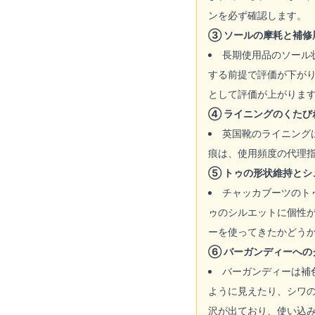
ンを必ず確認します。
③ ソールの摩耗と補修
長期使用品のソール
する前提で評価が下が
として評価が上がりま
④ ライニングのくたび
英国靴のライニング
痕は、使用頻度の代理
⑤ トゥの形状維持とシ
チャッカブーツのト
ゥのシルエットに個性
ーを使ってきたかどう
⑥ バーガンディーへの
バーガンディーは補
ように見えたり、シワ
沢が出ており、使い込