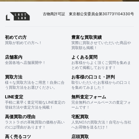
古物商許可証 東京都公安委員会第307731104330号
初めての方
豊富な買取実績
買取が初めての方へ！
実際に買取させていただいた商品や
買取額も掲載！
店舗案内
よくある質問
全国各地へ店舗展開中！
お客様からよく頂くご質問を集めま
とめて掲載しております！
買取方法
お客様の口コミ・評判
様々な買取方法をご用意！自身に合
取引いただいたお客様からの口コミ
う買取方法をお選びください。
を集めてみました！
LINE査定
無料査定フォーム
手軽に素早く査定可能なLINE査定の
完全無料のメールベースの査定フォ
登録方法や査定方法を掲載！
ームです！
高価買取の理由
宅配買取
ラストラボの革靴買取の価格が高い
人気NO.1の買取方法！自宅から当社
のには理由があります！
へお荷物を送るだけ！
高く売るコツ
店頭買取