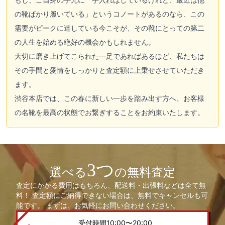
の靴ばかり履いている」というコノートがあるのなら、この
需要がピークに達している今こそが、その靴にとっての第二
の人生を始める絶好の機会かもしれません。
大切に磨き上げてこられた一足であればあるほど、私たちは
その手間と愛情をしっかりと査定額に上乗せさせていただき
ます。
渋谷本店では、この春に新しい一歩を踏み出す方へ、お客様
の名靴を最高の状態でお繋ぎすることをお約束いたします。
3つ
選べる
の無料査定
査定にかかる費用はもちろん、配送料・出張料などは全て無
料！ 査定額にご納得できない場合は、無料でキャンセルも可
能です。 まずは、お気軽にお問い合わせください。
受付時間10:00〜20:00