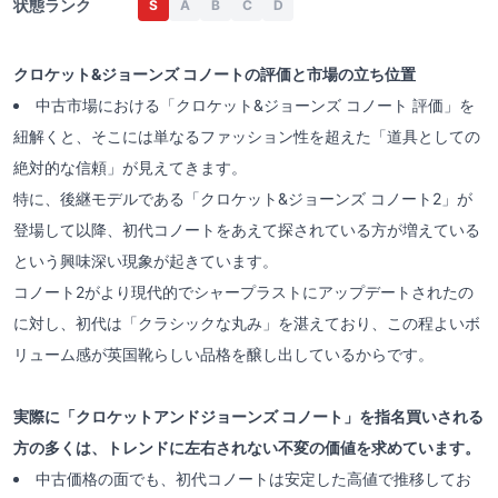
状態ランク
S
A
B
C
D
クロケット&ジョーンズ コノートの評価と市場の立ち位置
中古市場における「クロケット&ジョーンズ コノート 評価」を
紐解くと、そこには単なるファッション性を超えた「道具としての
絶対的な信頼」が見えてきます。
特に、後継モデルである「クロケット&ジョーンズ コノート2」が
登場して以降、初代コノートをあえて探されている方が増えている
という興味深い現象が起きています。
コノート2がより現代的でシャープラストにアップデートされたの
に対し、初代は「クラシックな丸み」を湛えており、この程よいボ
リューム感が英国靴らしい品格を醸し出しているからです。
実際に「クロケットアンドジョーンズ コノート」を指名買いされる
方の多くは、トレンドに左右されない不変の価値を求めています。
中古価格の面でも、初代コノートは安定した高値で推移してお