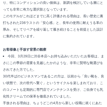
り、特にコンディションの良い個体は、新調を検討している層にと
っても非常に有力な選択肢となっています。
このモデルがこれほどまでに高く評価される理由は、長い歴史に裏
打ちされた236ラストの「安心感」と、長年の使用に耐えうる革の
厚み、そしてリペアを繰り返して履き続けることを前提とした設計
に集約されています。
お客様像と手放す背景の観察
今回、3月29日に渋谷本店へお持ち込みいただいたお客様は、ま
さにこの季節の需要を見越したかのような、非常に賢明な靴選びを
されてきた方でした。
30代半ばのビジネスマンであるこの方は、以前から「良い靴を、良
い状態で、次の世代へ繋ぐ」というサイクルを楽しまれており、こ
のコノートも定期的に専門店でメンテナンスを受け、ご自身でも乳
化性クリームでの保革を徹底されていました。
手放される理由は、ちょうどこの4月から新しい役職に就くにあた