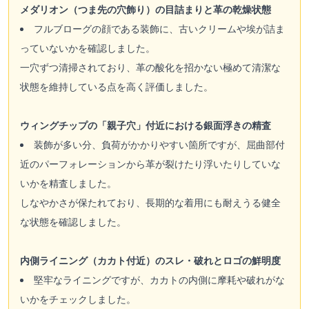
メダリオン（つま先の穴飾り）の目詰まりと革の乾燥状態
フルブローグの顔である装飾に、古いクリームや埃が詰ま
っていないかを確認しました。
一穴ずつ清掃されており、革の酸化を招かない極めて清潔な
状態を維持している点を高く評価しました。
ウィングチップの「親子穴」付近における銀面浮きの精査
装飾が多い分、負荷がかかりやすい箇所ですが、屈曲部付
近のパーフォレーションから革が裂けたり浮いたりしていな
いかを精査しました。
しなやかさが保たれており、長期的な着用にも耐えうる健全
な状態を確認しました。
内側ライニング（カカト付近）のスレ・破れとロゴの鮮明度
堅牢なライニングですが、カカトの内側に摩耗や破れがな
いかをチェックしました。