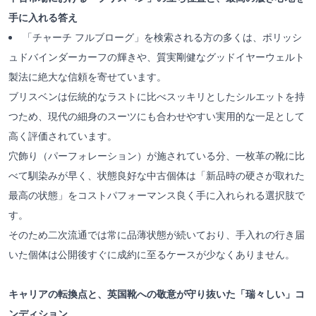
手に入れる答え
「チャーチ フルブローグ」を検索される方の多くは、ポリッシ
ュドバインダーカーフの輝きや、質実剛健なグッドイヤーウェルト
製法に絶大な信頼を寄せています。
ブリスベンは伝統的なラストに比べスッキリとしたシルエットを持
つため、現代の細身のスーツにも合わせやすい実用的な一足として
高く評価されています。
穴飾り（パーフォレーション）が施されている分、一枚革の靴に比
べて馴染みが早く、状態良好な中古個体は「新品時の硬さが取れた
最高の状態」をコストパフォーマンス良く手に入れられる選択肢で
す。
そのため二次流通では常に品薄状態が続いており、手入れの行き届
いた個体は公開後すぐに成約に至るケースが少なくありません。
キャリアの転換点と、英国靴への敬意が守り抜いた「瑞々しい」コ
ンディション