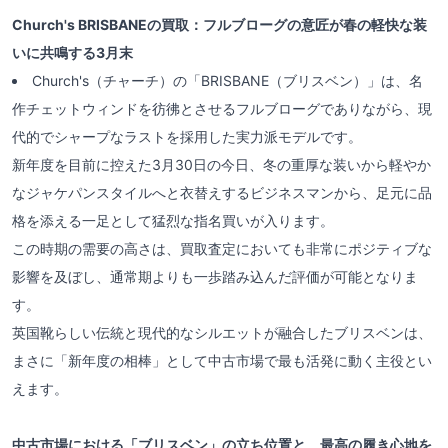
Church's BRISBANEの買取：フルブローグの意匠が春の軽快な装
いに共鳴する3月末
Church's（チャーチ）の「BRISBANE（ブリスベン）」は、名
作チェットウィンドを彷彿とさせるフルブローグでありながら、現
代的でシャープなラストを採用した実力派モデルです。
新年度を目前に控えた3月30日の今日、冬の重厚な装いから軽やか
なジャケパンスタイルへと衣替えするビジネスマンから、足元に品
格を添える一足として猛烈な指名買いが入ります。
この時期の需要の高さは、買取査定においても非常にポジティブな
影響を及ぼし、通常期よりも一歩踏み込んだ評価が可能となりま
す。
英国靴らしい伝統と現代的なシルエットが融合したブリスベンは、
まさに「新年度の相棒」として中古市場で最も活発に動く主役とい
えます。
中古市場における「ブリスベン」の立ち位置と、最高の履き心地を