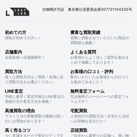
古物商許可証 東京都公安委員会第307731104330号
初めての方
豊富な買取実績
買取が初めての方へ！
実際に買取させていただいた商品や
買取額も掲載！
店舗案内
よくある質問
全国各地へ店舗展開中！
お客様からよく頂くご質問を集めま
とめて掲載しております！
買取方法
お客様の口コミ・評判
様々な買取方法をご用意！自身に合
取引いただいたお客様からの口コミ
う買取方法をお選びください。
を集めてみました！
LINE査定
無料査定フォーム
手軽に素早く査定可能なLINE査定の
完全無料のメールベースの査定フォ
登録方法や査定方法を掲載！
ームです！
高価買取の理由
宅配買取
ラストラボの革靴買取の価格が高い
人気NO.1の買取方法！自宅から当社
のには理由があります！
へお荷物を送るだけ！
高く売るコツ
店頭買取
少し意識するだけで査定がアップす
ご自宅から最寄りの店舗へ。買い物