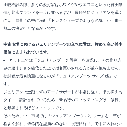
比較検討の際、多くの愛好家はホワイツやウエスコといった質実剛
健な北米ブランドを一度は並べますが、最終的にジュリアンを選ぶ
のは、無骨さの中に潜む「ドレスシューズのような色気」が、唯一
無二の決定打となるからです。
中古市場におけるジュリアンブーツの立ち位置は、極めて高い希少
価値に支えられています。
ネット上では「ジュリアンブーツ 評判」を確認し、その作り込
みの凄まじさを確信した上で指名買いされる方が後を絶ちません。
検討者が最も慎重になるのが「ジュリアンブーツ サイズ 感」で
す。
ジュリアンは土踏まずのアーチサポートが非常に強く、甲の抑えも
タイトに設計されているため、新品時のフィッティングは「修行」
と形容されるほどストイックです。
そのため、中古市場では「ジュリアン ブーツ バウリー」を、革が
程よく解れ、致命的な型崩れのない「状態良好品」で手に入れたい