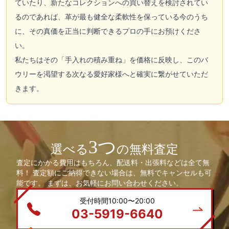
ていたり、新たなコレクションへの買い替えを検討されてい
るのであれば、革が最も健全な柔軟性を保っている今のうち
に、その真価を正当に判断できるプロの手にお預けくださ
い。
私たちはその「手入れの積み重ね」を価格に反映し、このバ
ウリーを渇望する次なる愛好家様へと確実に繋がせていただ
きます。
3つ
選べる
の無料査定
査定にかかる費用はもちろん、配送料・出張料などは全て無
料！ 査定額にご納得できない場合は、無料でキャンセルも可
能です。 まずは、お気軽にお問い合わせください。
受付時間10:00〜20:00
03-5919-6640