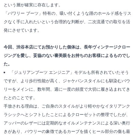
という層が確実に存在します。
「バワリー ブーツ」特有の、吸い付くような踵のホールド感をリス
クなく手に入れたいという合理的な判断が、二次流通での取引を活
発にさせています。
今回、渋谷本店にてお預かりした個体は、長年ヴィンテージクロー
ジングを愛し、妥協のない審美眼をお持ちのお客様によるものでし
た。
「ジュリアンブーツ エンジニア」モデルも所有されていたそう
ですが、より歩行性能が高く、ジャケパンスタイルにも馴染むバウ
リーをメインに、数年間、週に一度の頻度で大切に履き込まれてき
たとのことです。
手放される理由は、ご自身のスタイルがより軽やかなイタリアンク
ラシックへとシフトしたことによるクローゼットの整理でしたが、
アッパーのレザーには定期的なオイルメンテナンスによる深い奥行
きがあり、バウリーの象徴であるカーブを描くヒール部分の傷も最