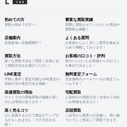
初めての方
豊富な買取実績
買取が初めての方へ！
実際に買取させていただいた商品や
買取額も掲載！
店舗案内
よくある質問
全国各地へ店舗展開中！
お客様からよく頂くご質問を集めま
とめて掲載しております！
買取方法
お客様の口コミ・評判
様々な買取方法をご用意！自身に合
取引いただいたお客様からの口コミ
う買取方法をお選びください。
を集めてみました！
LINE査定
無料査定フォーム
手軽に素早く査定可能なLINE査定の
完全無料のメールベースの査定フォ
登録方法や査定方法を掲載！
ームです！
高価買取の理由
宅配買取
ラストラボの革靴買取の価格が高い
人気NO.1の買取方法！自宅から当社
のには理由があります！
へお荷物を送るだけ！
高く売るコツ
店頭買取
少し意識するだけで査定がアップす
ご自宅から最寄りの店舗へ。買い物
るかもしれません！その方法を伝
ついでにご来店して買取できます。
授！