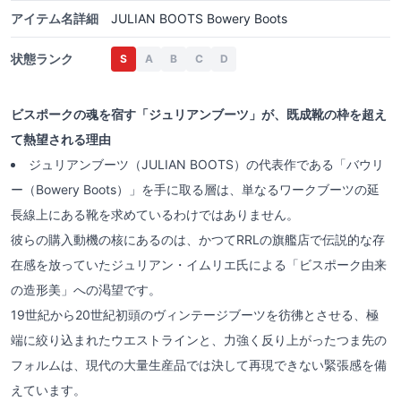
アイテム名詳細
JULIAN BOOTS Bowery Boots
状態ランク
S
A
B
C
D
ビスポークの魂を宿す「ジュリアンブーツ」が、既成靴の枠を超え
て熱望される理由
ジュリアンブーツ（JULIAN BOOTS）の代表作である「バウリ
ー（Bowery Boots）」を手に取る層は、単なるワークブーツの延
長線上にある靴を求めているわけではありません。
彼らの購入動機の核にあるのは、かつてRRLの旗艦店で伝説的な存
在感を放っていたジュリアン・イムリエ氏による「ビスポーク由来
の造形美」への渇望です。
19世紀から20世紀初頭のヴィンテージブーツを彷彿とさせる、極
端に絞り込まれたウエストラインと、力強く反り上がったつま先の
フォルムは、現代の大量生産品では決して再現できない緊張感を備
えています。