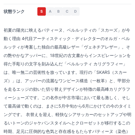
状態ランク
S
A
B
C
D
初夏の陽光に映えるパティーヌ、ベルルッティの「スカーズ」が今
動く理由 4代目アーティスティック・ディレクターのオルガ・ベル
ルッティが考案した独自の最高級レザー「ヴェネチアレザー」。そ
の艶やかなアッパーに、18世紀の古文書からインスピレーションを
得た手彫りの文字を刻み込んだ「ベルルッティ カリグラフィー」
は、唯一無二の芸術性を放っています。現行の「SKARS（スカー
ズ）」は、アッパーの流麗なワンピース構造（一枚革）と、甲部分
を走るエッジの効いた切り替えデザインが特徴の最高峰カリグラフ
ィーシューズです。この名作が中古市場において最も激しく、そし
て最高値で動くのは、まさに5月中旬から6月にかけての今のタイミ
ングです。 衣替えを迎え、軽快なシアサッカーのセットアップや明
るいトーンのジャケパンスタイルへとクローゼットが移行するこの
時期、足元に圧倒的な色気と存在感をもたらすパティーヌ（染色）