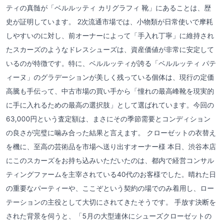
ティの真髄が「ベルルッティ カリグラフィ 靴」にあることは、歴
史が証明しています。 2次流通市場では、小物類が日常使いで摩耗
しやすいのに対し、前オーナーによって「手入れ丁寧」に維持され
たスカーズのようなドレスシューズは、資産価値が非常に安定して
いるのが特徴です。特に、ベルルッティが誇る「ベルルッティ パテ
ィーヌ」のグラデーションが美しく残っている個体は、現行の定価
高騰も手伝って、中古市場の買い手から「憧れの最高峰靴を現実的
に手に入れるための最高の選択肢」として選ばれています。今回の
63,000円という査定額は、まさにその季節需要とコンディション
の良さが完璧に噛み合った結果と言えます。 クローゼットの衣替え
を機に、至高の芸術品を市場へ送り出すオーナー様 本日、渋谷本店
にこのスカーズをお持ち込みいただいたのは、都内で経営コンサル
ティングファームを主宰されている40代のお客様でした。晴れた日
の重要なパーティーや、ここぞという契約の場でのみ着用し、ロー
テーションの主役として大切にされてきたそうです。 手放す決断を
された背景を伺うと、「5月の大型連休にシューズクローゼットの