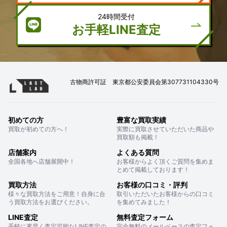
24時間受付
お手軽LINE査定
古物商許可証 東京都公安委員会第307731104330号
初めての方
豊富な買取実績
買取が初めての方へ！
実際に買取させていただいた商品や
買取額も掲載！
店舗案内
よくある質問
全国各地へ店舗展開中！
お客様からよく頂くご質問を集めま
とめて掲載しております！
買取方法
お客様の口コミ・評判
様々な買取方法をご用意！自身に合
取引いただいたお客様からの口コミ
う買取方法をお選びください。
を集めてみました！
LINE査定
無料査定フォーム
手軽に素早く査定可能なLINE査定の
完全無料のメールベースの査定フォ