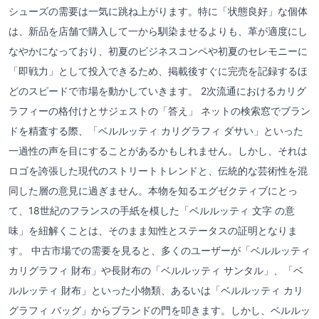
シューズの需要は一気に跳ね上がります。特に「状態良好」な個体
は、新品を店舗で購入して一から馴染ませるよりも、革が適度にし
なやかになっており、初夏のビジネスコンペや初夏のセレモニーに
「即戦力」として投入できるため、掲載後すぐに完売を記録するほ
どのスピードで市場を動かしていきます。 2次流通におけるカリグ
ラフィーの格付けとサジェストの「答え」 ネットの検索窓でブラン
ドを精査する際、「ベルルッティ カリグラフィ ダサい」といった
一過性の声を目にすることがあるかもしれません。しかし、それは
ロゴを誇張した現代のストリートトレンドと、伝統的な芸術性を混
同した層の意見に過ぎません。本物を知るエグゼクティブにとっ
て、18世紀のフランスの手紙を模した「ベルルッティ 文字 の意
味」を紐解くことは、そのまま知性とステータスの証明となりま
す。 中古市場での需要を見ると、多くのユーザーが「ベルルッティ
カリグラフィ 財布」や長財布の「ベルルッティ サンタル」、「ベ
ルルッティ 財布」といった小物類、あるいは「ベルルッティ カリ
グラフィ バッグ」からブランドの門を叩きます。しかし、ベルルッ