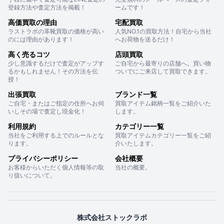
登録方法や査定方法を掲載！
ームです！
高価買取の理由
宅配買取
ラストラボの革靴買取の価格が高い
人気NO.1の買取方法！自宅から当社
のには理由があります！
へお荷物を送るだけ！
高く売るコツ
店頭買取
少し意識するだけで査定がアップす
ご自宅から最寄りの店舗へ。買い物
るかもしれません！その方法を伝
ついでにご来店して買取できます。
授！
出張買取
ブランド一覧
ご自宅・またはご指定の住所へお伺
買取アイテム銘柄一覧をご紹介いた
いしその場で査定し現金化！
します。
利用規約
カテゴリー一覧
当社をご利用する上でのルールとな
買取アイテムカテゴリー一覧をご紹
ります。
介いたします。
プライバシーポリシー
会社概要
お客様からいただく個人情報等の取
当社の概要。
り扱いについて。
株式会社ストックラボ