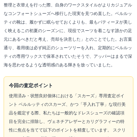
整理と衣替えを行った際、自身のワークスタイルがよりカジュアル
なコンフォートシューズへ移行した現実を見つめ直した。ベルルッ
ティの靴は、履かずに眠らせておくよりも、最もパティーヌが美し
く映えるこの初夏のシーズンに、現役でスーツを着こなす誰かの足
元にあるべきだと考え、売却を決意した」とのことでした。お言葉
通り、着用後は必ず純正のシューツリーを入れ、定期的にベルルッ
ティの専用ワックスで保革されていたそうで、アッパーはまるで深
海を思わせるような透明感のある輝きを放っていました。
今回の査定ポイント
使用済み・状態良好個体における「スカーズ」専用査定ポイ
ント ベルルッティのスカーズ、かつ「手入れ丁寧」な現行美
品を鑑定する際、私たちは一般的なドレスシューズの確認項
目を完全に排除し、ヴェネチアレザーとカリグラフィーの特
性に焦点を当てて以下のポイントを精査しています。 スクリ