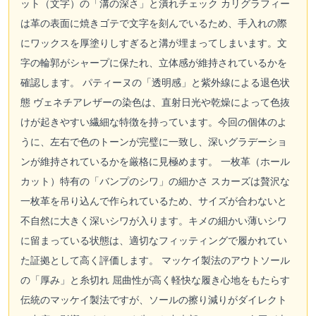
ット（文字）の「溝の深さ」と潰れチェック カリグラフィー
は革の表面に焼きゴテで文字を刻んでいるため、手入れの際
にワックスを厚塗りしすぎると溝が埋まってしまいます。文
字の輪郭がシャープに保たれ、立体感が維持されているかを
確認します。 パティーヌの「透明感」と紫外線による退色状
態 ヴェネチアレザーの染色は、直射日光や乾燥によって色抜
けが起きやすい繊細な特徴を持っています。今回の個体のよ
うに、左右で色のトーンが完璧に一致し、深いグラデーショ
ンが維持されているかを厳格に見極めます。 一枚革（ホール
カット）特有の「バンプのシワ」の細かさ スカーズは贅沢な
一枚革を吊り込んで作られているため、サイズが合わないと
不自然に大きく深いシワが入ります。キメの細かい薄いシワ
に留まっている状態は、適切なフィッティングで履かれてい
た証拠として高く評価します。 マッケイ製法のアウトソール
の「厚み」と糸切れ 屈曲性が高く軽快な履き心地をもたらす
伝統のマッケイ製法ですが、ソールの擦り減りがダイレクト