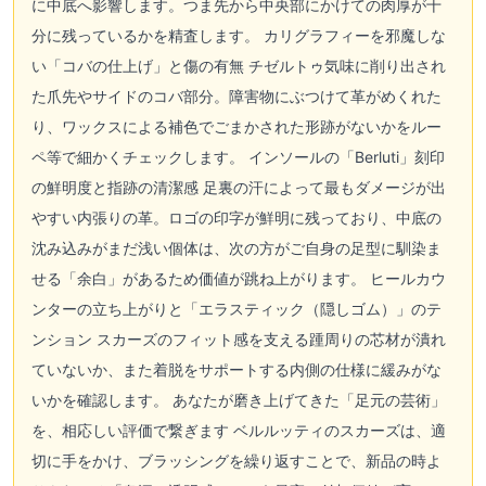
に中底へ影響します。つま先から中央部にかけての肉厚が十
分に残っているかを精査します。 カリグラフィーを邪魔しな
い「コバの仕上げ」と傷の有無 チゼルトゥ気味に削り出され
た爪先やサイドのコバ部分。障害物にぶつけて革がめくれた
り、ワックスによる補色でごまかされた形跡がないかをルー
ペ等で細かくチェックします。 インソールの「Berluti」刻印
の鮮明度と指跡の清潔感 足裏の汗によって最もダメージが出
やすい内張りの革。ロゴの印字が鮮明に残っており、中底の
沈み込みがまだ浅い個体は、次の方がご自身の足型に馴染ま
せる「余白」があるため価値が跳ね上がります。 ヒールカウ
ンターの立ち上がりと「エラスティック（隠しゴム）」のテ
ンション スカーズのフィット感を支える踵周りの芯材が潰れ
ていないか、また着脱をサポートする内側の仕様に緩みがな
いかを確認します。 あなたが磨き上げてきた「足元の芸術」
を、相応しい評価で繋ぎます ベルルッティのスカーズは、適
切に手をかけ、ブラッシングを繰り返すことで、新品の時よ