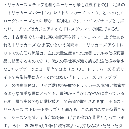
トリッカーズ u チップを狙うユーザーが最も注視するのは、定番の
「トリッカーズ バートン」や「トリッカーズ ストウ」といったブ
ローグシューズとの明確な「差別化」です。ウイングチップとは異
なり、Uチップはカジュアルからドレスダウンまで網羅できるた
め、中古市場でも非常に高い回転率を誇ります。ネット上で散見さ
れるトリッカーズ なぜ 安いという疑問や、トリッカーズ アウトレ
ットでの安価な流通は、主に大量生産された定番モデルや仕様変更
品に起因するものであり、職人の手仕事が濃く残る別注仕様や希少
なUチップブーツには一切当てはまりません。トリッカーズ 公式サ
イトでも常時手に入るわけではない「トリッカーズ uチップ ブー
ツ」の優良個体は、サイズ選びの失敗でトリッカーズ 後悔と検索す
るような慎重な層にとっても、最初から革がしなやかに育っている
ため、最も失敗のない選択肢として高値で取引されます。王道のト
リッカーズ ストレートチップとも異なる、この独自の立ち位置こそ
が、シーズンを問わず査定額を底上げする強力な背景となっていま
す。 今回、2026年5月16日に渋谷本店へお持ち込みいただいたタ