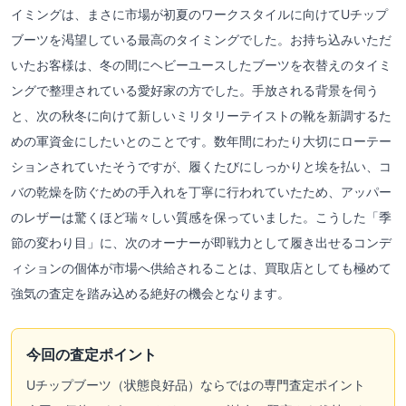
イミングは、まさに市場が初夏のワークスタイルに向けてUチップ
ブーツを渇望している最高のタイミングでした。お持ち込みいただ
いたお客様は、冬の間にヘビーユースしたブーツを衣替えのタイミ
ングで整理されている愛好家の方でした。手放される背景を伺う
と、次の秋冬に向けて新しいミリタリーテイストの靴を新調するた
めの軍資金にしたいとのことです。数年間にわたり大切にローテー
ションされていたそうですが、履くたびにしっかりと埃を払い、コ
バの乾燥を防ぐための手入れを丁寧に行われていたため、アッパー
のレザーは驚くほど瑞々しい質感を保っていました。こうした「季
節の変わり目」に、次のオーナーが即戦力として履き出せるコンデ
ィションの個体が市場へ供給されることは、買取店としても極めて
強気の査定を踏み込める絶好の機会となります。
今回の査定ポイント
Uチップブーツ（状態良好品）ならではの専門査定ポイント