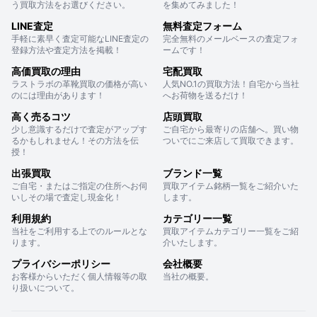
う買取方法をお選びください。
を集めてみました！
LINE査定
無料査定フォーム
手軽に素早く査定可能なLINE査定の
完全無料のメールベースの査定フォ
登録方法や査定方法を掲載！
ームです！
高価買取の理由
宅配買取
ラストラボの革靴買取の価格が高い
人気NO.1の買取方法！自宅から当社
のには理由があります！
へお荷物を送るだけ！
高く売るコツ
店頭買取
少し意識するだけで査定がアップす
ご自宅から最寄りの店舗へ。買い物
るかもしれません！その方法を伝
ついでにご来店して買取できます。
授！
出張買取
ブランド一覧
ご自宅・またはご指定の住所へお伺
買取アイテム銘柄一覧をご紹介いた
いしその場で査定し現金化！
します。
利用規約
カテゴリー一覧
当社をご利用する上でのルールとな
買取アイテムカテゴリー一覧をご紹
ります。
介いたします。
プライバシーポリシー
会社概要
お客様からいただく個人情報等の取
当社の概要。
り扱いについて。