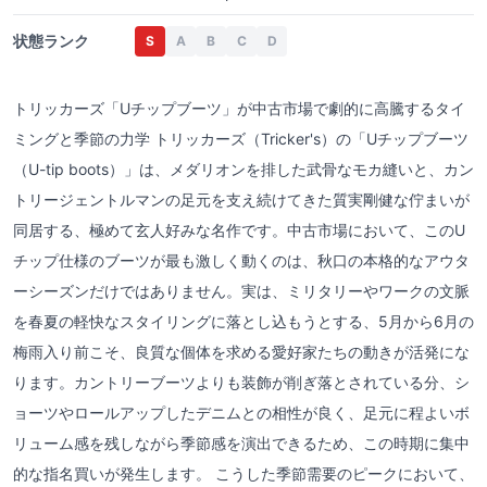
状態ランク
S
A
B
C
D
トリッカーズ「Uチップブーツ」が中古市場で劇的に高騰するタイ
ミングと季節の力学 トリッカーズ（Tricker's）の「Uチップブーツ
（U-tip boots）」は、メダリオンを排した武骨なモカ縫いと、カン
トリージェントルマンの足元を支え続けてきた質実剛健な佇まいが
同居する、極めて玄人好みな名作です。中古市場において、このU
チップ仕様のブーツが最も激しく動くのは、秋口の本格的なアウタ
ーシーズンだけではありません。実は、ミリタリーやワークの文脈
を春夏の軽快なスタイリングに落とし込もうとする、5月から6月の
梅雨入り前こそ、良質な個体を求める愛好家たちの動きが活発にな
ります。カントリーブーツよりも装飾が削ぎ落とされている分、シ
ョーツやロールアップしたデニムとの相性が良く、足元に程よいボ
リューム感を残しながら季節感を演出できるため、この時期に集中
的な指名買いが発生します。 こうした季節需要のピークにおいて、