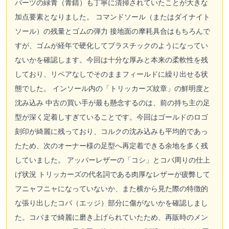
パーツの緑青（青錆）も丁寧に清掃されていたことが大きな
加点要素となりました。 コマンドソール（またはダイナイト
ソール）の残量とゴムの弾力 接地面の摩耗具合はもちろんで
すが、ゴムが経年で硬化してプラスチックのようになってい
ないかを確認します。今回は十分な厚みと本来の柔軟性を残
しており、リペアなしでそのままフィールドに繰り出せる状
態でした。 インソール内の「トリッカーズ紋章」の鮮明度と
沈み込み 中古の買い手が最も懸念するのは、前の持ち主の足
型が深く定着しすぎていることです。今回はゴールドのロゴ
刻印が綺麗に残っており、コルクの沈み込みも平均的であっ
たため、次のオーナー様の足型へ再定着できる余地を多く残
していました。 アッパーレザーの「コシ」とコバ周りの仕上
げ状況 トリッカーズの代名詞である肉厚なレザーが疲弊して
フニャフニャになっていないか、また横から見た際の特徴的
な張り出したコバ（エッジ）部分に傷がないかを確認しまし
た。コバまで綺麗に磨き上げられていたため、再販時のメン