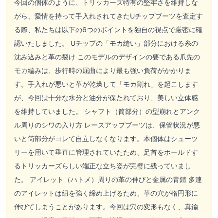
今回の個体のように、トリッカーズ特有の堅牢さを維持しな
がら、愛情を持って手入れされてきたUチップブーツを査定す
る際、私たちは以下の6つのポイントを独自の視点で厳密に確
認いたしました。 Uチップの「モカ縫い」部分における糸の
沈み込みと革の裂け このモデルのデザインの要である爪先の
モカ編みは、歩行時の屈曲により最も強い負荷がかかりま
す。手入れが悪いと革が乾燥して「モカ割れ」を起こします
が、今回は十分な水分と油分が保たれており、美しい立体感
を維持していました。 シャフト（筒部分）の型崩れとアンク
ル周りのシワの入り方 レースアップブーツは、保管状況が悪
いと筒部分がヨレて自立しなくなります。本個体はシューツ
リーを用いて垂直に管理されていたため、足首をホールドす
るトリッカーズらしい端正な立ち姿が完璧に残っていまし
た。 アイレット（ハトメ）周りの革の伸びと金属の青錆 多連
のアイレットは紐を強く締め上げるため、革の穴が楕円形に
伸びてしまうことがあります。今回は穴の変形もなく、真鍮