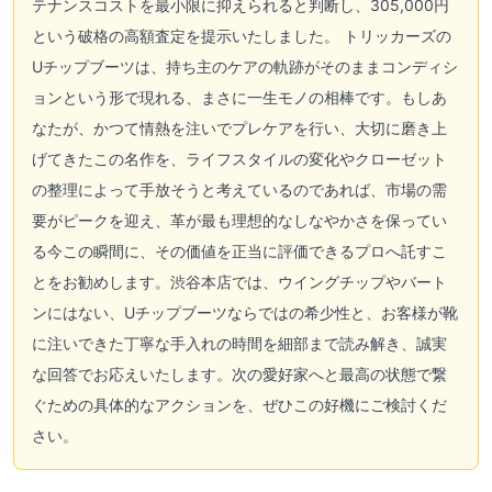
テナンスコストを最小限に抑えられると判断し、305,000円
という破格の高額査定を提示いたしました。 トリッカーズの
Uチップブーツは、持ち主のケアの軌跡がそのままコンディシ
ョンという形で現れる、まさに一生モノの相棒です。もしあ
なたが、かつて情熱を注いでプレケアを行い、大切に磨き上
げてきたこの名作を、ライフスタイルの変化やクローゼット
の整理によって手放そうと考えているのであれば、市場の需
要がピークを迎え、革が最も理想的なしなやかさを保ってい
る今この瞬間に、その価値を正当に評価できるプロへ託すこ
とをお勧めします。渋谷本店では、ウイングチップやバート
ンにはない、Uチップブーツならではの希少性と、お客様が靴
に注いできた丁寧な手入れの時間を細部まで読み解き、誠実
な回答でお応えいたします。次の愛好家へと最高の状態で繋
ぐための具体的なアクションを、ぜひこの好機にご検討くだ
さい。