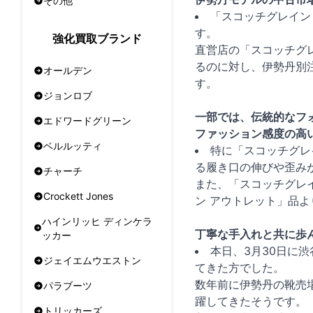
その他
「スコッチグレイン
す。
強化買取ブランド
直営店の「スコッチグレ
るのに対し、伊勢丹別
オールデン
す。
ジョンロブ
一部では、伝統的なフ
エドワードグリーン
ファッション感度の高
ベルルッティ
特に「スコッチグレ
る履き口の伸びや歪み
チャーチ
また、「スコッチグレ
Crockett Jones
ン アウトレット」品
ハインリッヒ ディンケラ
丁寧な手入れと共に歩
ッカー
本日、3月30日に
ジェイエムウエストン
てきた方でした。
数年前に伊勢丹の靴売
パラブーツ
躍してきたそうです。
トリッカーズ