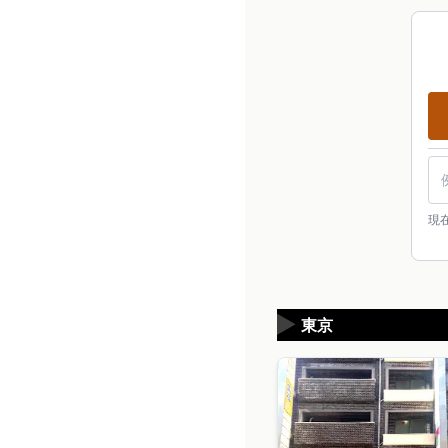
現
▶
東京