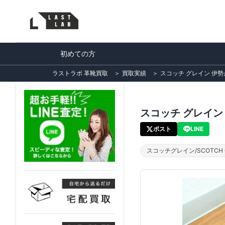
初めての方
ラストラボ 革靴買取
＞
買取実績
＞
スコッチ グレイン 伊勢
スコッチ グレイン 
ポスト
LINE
スコッチグレイン/SCOTCH G