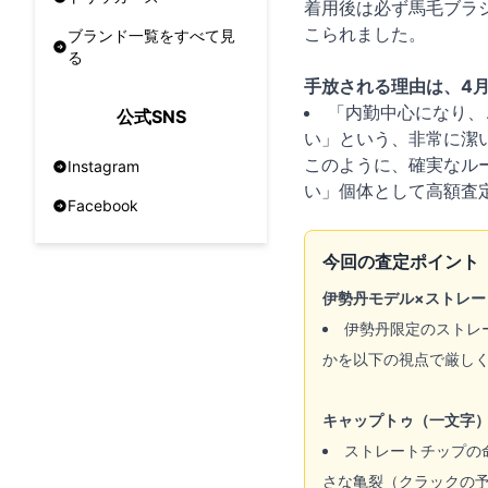
着用後は必ず馬毛ブラ
こられました。
ブランド一覧をすべて見
る
手放される理由は、4
「内勤中心になり、
公式SNS
い」という、非常に潔
このように、確実なル
Instagram
い」個体として高額査
Facebook
今回の査定ポイント
伊勢丹モデル×ストレー
伊勢丹限定のストレ
かを以下の視点で厳し
キャップトゥ（一文字
ストレートチップの
さな亀裂（クラックの