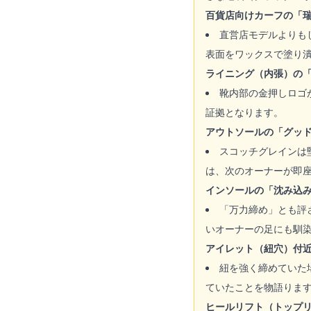
百貨店向けカーフの「
直営店モデルよりも
表面をワックスで塗り
ライニング（内張）の
靴内部の金押しロゴ
証拠となります。
アウトソールの「グッ
スコッチグレインは
は、次のオーナーが即
インソールの「沈み込
「万力締め」とも評
いオーナーの足にも馴
アイレット（紐穴）付
紐を強く締めていた
ていたことを物語りま
ヒールリフト（トップ