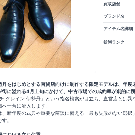
買取店舗
ブランド名
アイテム名詳細
状態ランク
勢丹をはじめとする百貨店向けに制作する限定モデルは、年度
が街に溢れる4月上旬にかけて、中古市場での成約率が劇的に
チ グレイン 伊勢丹」という指名検索が目立ち、直営店とは異
場へ一斉に流入します。
は、新年度の式典や重要な商談に備える「最も失敗のない選択
です。
場における立ち位置