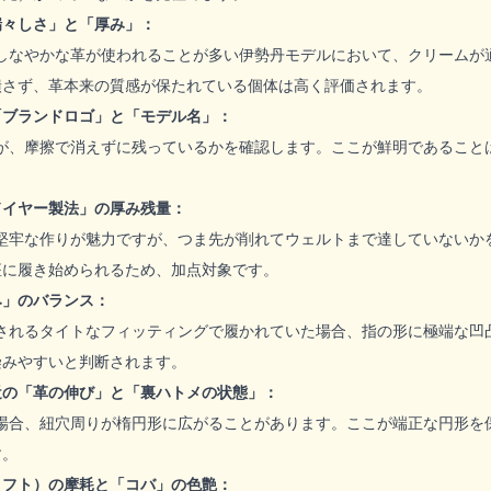
瑞々しさ」と「厚み」：
しなやかな革が使われることが多い伊勢丹モデルにおいて、クリームが
潰さず、革本来の質感が保たれている個体は高く評価されます。
「ブランドロゴ」と「モデル名」：
が、摩擦で消えずに残っているかを確認します。ここが鮮明であること
ドイヤー製法」の厚み残量：
堅牢な作りが魅力ですが、つま先が削れてウェルトまで達していないか
座に履き始められるため、加点対象です。
み」のバランス：
されるタイトなフィッティングで履かれていた場合、指の形に極端な凹
染みやすいと判断されます。
近の「革の伸び」と「裏ハトメの状態」：
場合、紐穴周りが楕円形に広がることがあります。ここが端正な円形を
す。
リフト）の摩耗と「コバ」の色艶：