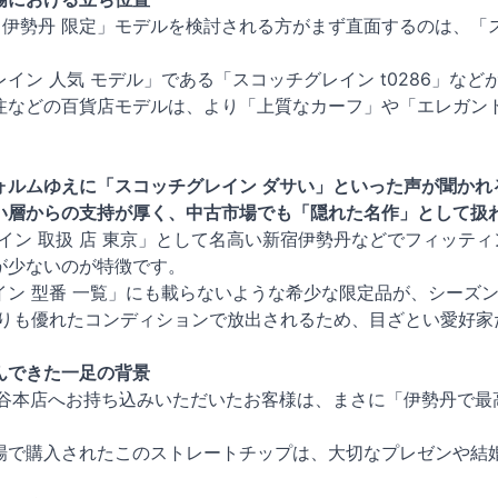
 伊勢丹 限定」モデルを検討される方がまず直面するのは、「ス
イン 人気 モデル」である「スコッチグレイン t0286」な
注などの百貨店モデルは、より「上質なカーフ」や「エレガン
ォルムゆえに「スコッチグレイン ダサい」といった声が聞かれ
い層からの支持が厚く、中古市場でも「隠れた名作」として扱
イン 取扱 店 東京」として名高い新宿伊勢丹などでフィッテ
が少ないのが特徴です。
イン 型番 一覧」にも載らないような希少な限定品が、シーズ
よりも優れたコンディションで放出されるため、目ざとい愛好家
んできた一足の背景
渋谷本店へお持ち込みいただいたお客様は、まさに「伊勢丹で
場で購入されたこのストレートチップは、大切なプレゼンや結