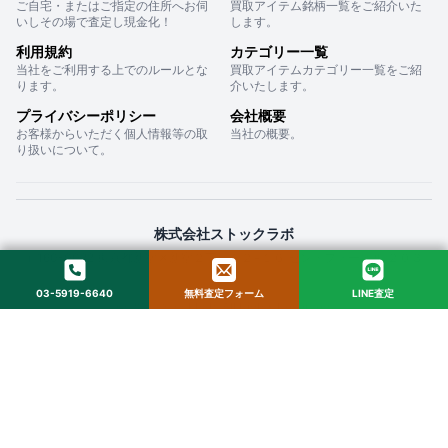
ご自宅・またはご指定の住所へお伺
買取アイテム銘柄一覧をご紹介いた
いしその場で査定し現金化！
します。
利用規約
カテゴリー一覧
当社をご利用する上でのルールとな
買取アイテムカテゴリー一覧をご紹
ります。
介いたします。
プライバシーポリシー
会社概要
お客様からいただく個人情報等の取
当社の概要。
り扱いについて。
株式会社ストックラボ
〒160-0022 東京都新宿区新宿２丁目１２−１６ セントフォービル ２０３
03-5919-6640
無料査定フォーム
LINE査定
© 2025 StockLab. All Rights Reserved.