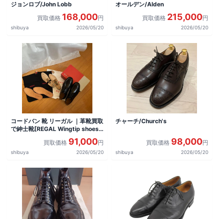
ジョンロブ/John Lobb
オールデン/Alden
168,000
215,000
買取価格
円
買取価格
円
shibuya
2026/05/20
shibuya
2026/05/20
コードバン 靴 リーガル ｜革靴買取
チャーチ/Church's
で紳士靴[REGAL Wingtip shoes]
を買取しました。
91,000
98,000
買取価格
円
買取価格
円
shibuya
2026/05/20
shibuya
2026/05/20