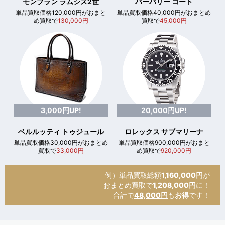
モンブラン ラムシス2世
バーバリー コート
単品買取価格120,000円がおまと
単品買取価格40,000円がおまとめ
め買取で
130,000円
買取で
45,000円
3,000円UP!
20,000円UP!
ベルルッティ トゥジュール
ロレックス サブマリーナ
単品買取価格30,000円がおまとめ
単品買取価格900,000円がおまと
買取で
33,000円
め買取で
920,000円
例）単品買取総額
1,160,000円
が
おまとめ買取で
1,208,000円
に！
合計で
48,000円
も
お得
です！