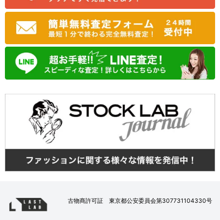
古物商許可証 東京都公安委員会第307731104330号