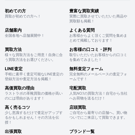
初めての方
豊富な買取実績
買取が初めての方へ！
実際に買取させていただいた商品や
買取額も掲載！
店舗案内
よくある質問
全国各地へ店舗展開中！
お客様からよく頂くご質問を集めま
とめて掲載しております！
買取方法
お客様の口コミ・評判
様々な買取方法をご用意！自身に合
取引いただいたお客様からの口コミ
う買取方法をお選びください。
を集めてみました！
LINE査定
無料査定フォーム
手軽に素早く査定可能なLINE査定の
完全無料のメールベースの査定フォ
登録方法や査定方法を掲載！
ームです！
高価買取の理由
宅配買取
ラストラボの革靴買取の価格が高い
人気NO.1の買取方法！自宅から当社
のには理由があります！
へお荷物を送るだけ！
高く売るコツ
店頭買取
少し意識するだけで査定がアップす
ご自宅から最寄りの店舗へ。買い物
るかもしれません！その方法を伝
ついでにご来店して買取できます。
授！
出張買取
ブランド一覧