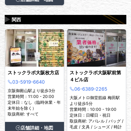
▶
関西
ストックラボ大阪枚方店
ストックラボ大阪駅前第
４ビル店
03-5919-6640
06-6389-2265
京阪御殿山駅より徒歩3分
営業時間：11:00 - 20:00
大阪メトロ御堂筋線 梅田駅
定休日：なし（臨時休業・年
より徒歩5分
末年始を除く）
営業時間：10:00 - 19:00
取扱商材: すべて
定休日：日曜日・祝日
取扱商材: アパレル / バッグ /
毛皮 / 文具 / シューズ / 時計
店舗詳細・地図