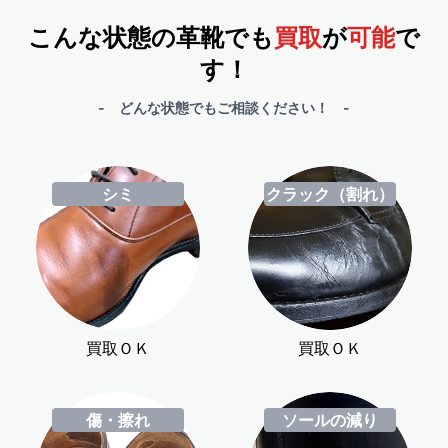
こんな状態の革靴でも
買取
が
可能
で
す！
- どんな状態でもご相談ください！ -
シミ
クラック（割れ）
買取ＯＫ
買取ＯＫ
傷・擦れ
ソールの減り