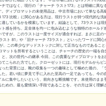
チではなく、現行の「チャーチ ラスト173」とは明確に異な
す。ディプロマットの未使用品は、中古市場において単なる高
73 173 比較」に関心がある方は、現行ラストが持つ現代的な
に適しているかを模索しています。結論として、73ラストは現
ット感を持ち、足全体を均一に包み込むような独特のホールド感
いですが、このラストは一度サイズが適合すれば、まさに足の
ラスト 81」や「旧チャーチ 73ラスト」といったワードに
定額が、この希少なデッドストックに対して正当なものであるこ
プロマットを所有するということは、チャーチの歴史の一端を自
」と、次の世代への継承 今回、この貴重なディプロマットをお
めてこられた方でした。クローゼットには、現行モデルからビ
なった背景には、靴の収集を一つの趣味として極めた後の、「
した。若い頃に夢見て手に入れた至高の一足であっても、今の
イルに集中したいという、前向きな断捨離です。未使用のまま
るための、最も愛情深い手段であることを、その方は深く理解