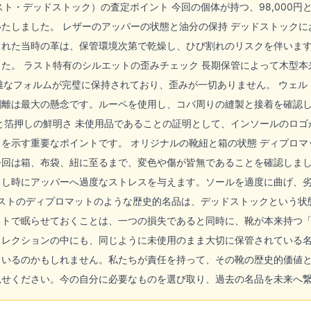
スト・デッドストック）の査定ポイント 今回の個体が持つ、98,000
たしました。 レザーのアッパーの状態と油分の保持 デッドストックに
られた当時の革は、保管環境次第で乾燥し、ひび割れのリスクを伴いま
た。 ラスト特有のシルエットの歪みチェック 長期保管によって木型
雅なフォルムが完璧に保持されており、歪みが一切ありません。 ウェル
剥離は最大の懸念です。ルーペを使用し、コバ周りの縫製と接着を確認
と箔押しの鮮明さ 未使用品であることの証明として、インソールのロ
を示す重要なポイントです。 オリジナルの靴紐と箱の状態 ディプロ
回は箱、布袋、紐に至るまで、変色や傷が皆無であることを確認しまし
出し時にアッパーへ過度なストレスを与えます。ソールを適度に曲げ、劣
ラストのディプロマットのような歴史的名品は、デッドストックという
ットで眠らせておくことは、一つの損失であると同時に、靴が本来持つ
コレクションの中にも、同じように未使用のまま大切に保管されている
ているのかもしれません。私たちが責任を持って、その靴の歴史的価値
見せください。今の自分に必要なものを選び取り、過去の名品を未来へ