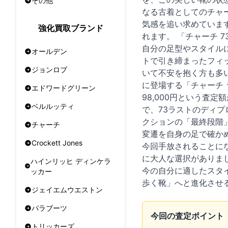
その他
なる古着としてのチャー
気感を追い求めていま
強化買取ブランド
れます。 「チャーチ 
自分の足型やスタイル
オールデン
トで引き締まったフィ
ジョンロブ
いて不安を抱く方も多
に登場する「チャーチ 
エドワードグリーン
98,000円という査
ベルルッティ
で、73ラストのディ
クションの「最終段階
チャーチ
変遷を自身の足で確か
Crockett Jones
今回手放されることに
に大人な選択がありま
ハインリッヒ ディンケラ
今の自分に適したスタ
ッカー
歩く靴」へと進化させ
ジェイエムウエストン
パラブーツ
今回の査定ポイント
トリッカーズ