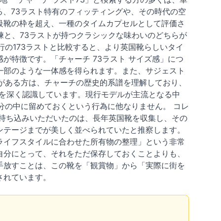
る、73ラスト特有のフィッティングや、その時代の空
級靴の枠を超え、一種のタイムカプセルとして評価さ
洗練と、73ラストが持つクラシックな味わいのどちらが
行の173ラストと比較すると、より英国靴らしいタイ
が特徴です。「チャーチ 73ラスト サイズ感」につ
一部のような一体感を得られます。また、サジェスト
関心がある方は、チャーチの歴史的系譜を理解しており、
とを深く認識しています。現行モデルが主流となる中
分の中に留めておくという行為に他なりません。 コレ
持ち込みいただいたのは、長年英国靴を収集し、その
ンテージまでが美しく並べられていたと推察します。
ライフスタイルに合わせた所有物の整理」という非常
自分にとって、それをただ保存しておくことよりも、
手放すことは、この靴を「観賞物」から「実際に街を
されています。