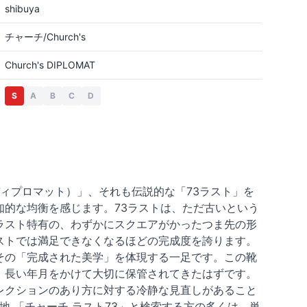
shibuya
チャーチ/Church's
Church's DIPLOMAT
S
A
B
C
D
（ディプロマット）」、それも伝説的な「73ラスト」を
的な均衡を感じます。73ラストは、ただ古いという
ラスト特有の、わずかにスクエアがかったつま先の形
ストでは満足できなくなるほどの完成度を誇ります。
その「完成された美学」を体現する一足です。この靴
、長い年月をかけて大切に保管されてきたはずです。
レクションのあり方に対する冷静な見直しがあること
地 「チャーチ ラスト73」と検索する方の多くは、単