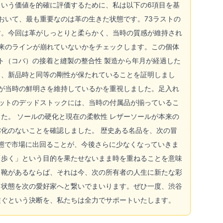
円という価値を的確に評価するために、私は以下の6項目を基
おいて、最も重要なのは革の生きた状態です。73ラストの
す。今回は革がしっとりと柔らかく、当時の質感が維持され
本来のラインが崩れていないかをチェックします。この個体
ト（コバ）の接着と縫製の整合性 製造から年月が経過した
し、新品時と同等の剛性が保たれていることを証明しまし
ゴが当時の鮮明さを維持しているかを重視しました。足入れ
マットのデッドストックには、当時の付属品が揃っているこ
た。 ソールの硬化と現在の柔軟性 レザーソールが本来の
化のないことを確認しました。 歴史ある名品を、次の冒
状態で市場に出回ることが、今後さらに少なくなっていきま
「歩く」という目的を果たせないまま時を重ねることを意味
名靴があるならば、それは今、次の所有者の人生に新たな彩
と状態を次の愛好家へと繋いでまいります。ぜひ一度、渋谷
繋ぐという決断を、私たちは全力でサポートいたします。