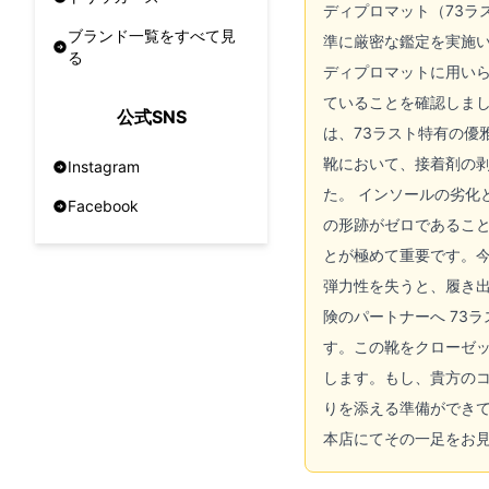
ディプロマット（73ラ
ブランド一覧をすべて見
準に厳密な鑑定を実施い
る
ディプロマットに用い
ていることを確認しまし
公式SNS
は、73ラスト特有の優
靴において、接着剤の
Instagram
た。 インソールの劣化
Facebook
の形跡がゼロであること
とが極めて重要です。今
弾力性を失うと、履き
険のパートナーへ 73
す。この靴をクローゼ
します。もし、貴方の
りを添える準備ができ
本店にてその一足をお