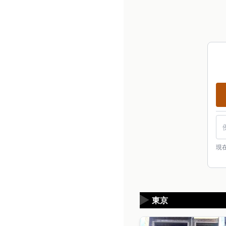
現
▶
東京