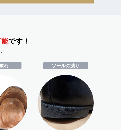
可能
です！
-
擦れ
ソールの減り