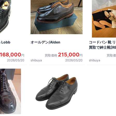
 Lobb
オールデン/Alden
コードバン 靴 
買取で紳士靴[REG
shoes]を買取
168,000
215,000
円
買取価格
円
買取
2026/05/20
shibuya
2026/05/20
shibuya