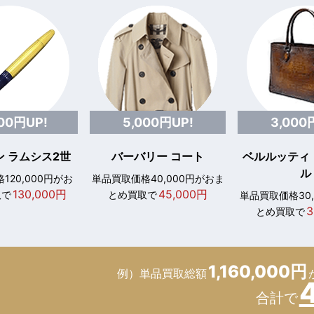
000円UP!
5,000円UP!
3,000
 ラムシス2世
バーバリー コート
ベルルッティ
ル
120,000円がお
単品買取価格40,000円がおま
130,000円
45,000円
取で
とめ買取で
単品買取価格30
3
とめ買取で
1,160,000円
例）単品買取総額
合計で