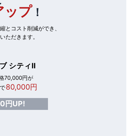
アップ
！
縮とコスト削減ができ、
いただきます。
ブ シティⅡ
70,000円が
80,000円
で
00円UP!