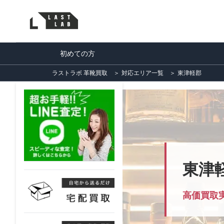
初めての方
ラストラボ 革靴買取
＞
対応エリア一覧
＞
東津軽郡
東津
高価買取