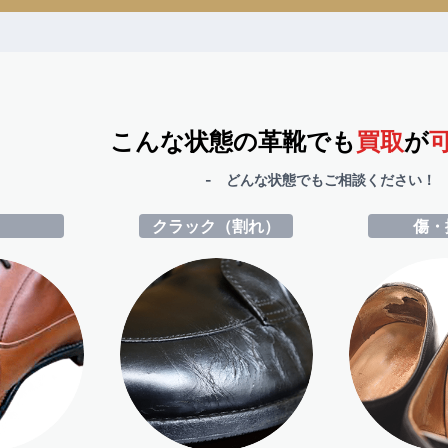
こんな状態の革靴でも
買取
が
- どんな状態でもご相談ください！ 
ミ
クラック（割れ）
傷・