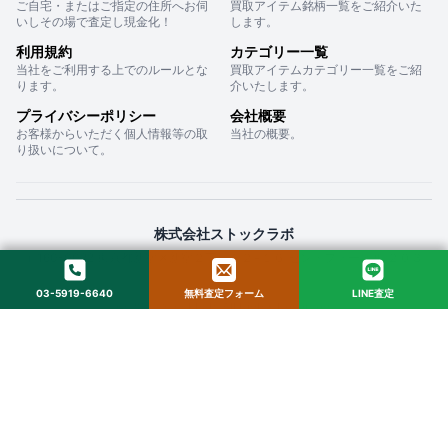
ご自宅・またはご指定の住所へお伺
買取アイテム銘柄一覧をご紹介いた
いしその場で査定し現金化！
します。
利用規約
カテゴリー一覧
当社をご利用する上でのルールとな
買取アイテムカテゴリー一覧をご紹
ります。
介いたします。
プライバシーポリシー
会社概要
お客様からいただく個人情報等の取
当社の概要。
り扱いについて。
株式会社ストックラボ
〒160-0022 東京都新宿区新宿２丁目１２−１６ セントフォービル ２０３
03-5919-6640
無料査定フォーム
LINE査定
© 2025 StockLab. All Rights Reserved.