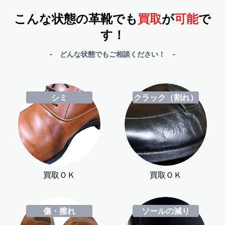
こんな状態の革靴でも
買取
が
可能
で
す！
- どんな状態でもご相談ください！ -
シミ
クラック（割れ）
買取ＯＫ
買取ＯＫ
傷・擦れ
ソールの減り