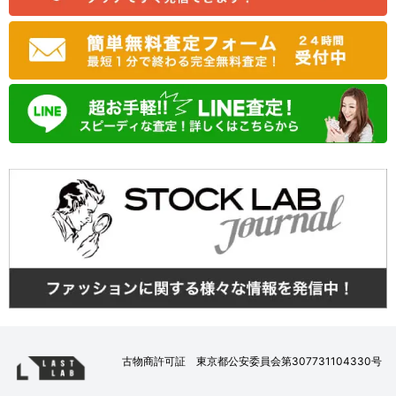
古物商許可証 東京都公安委員会第307731104330号