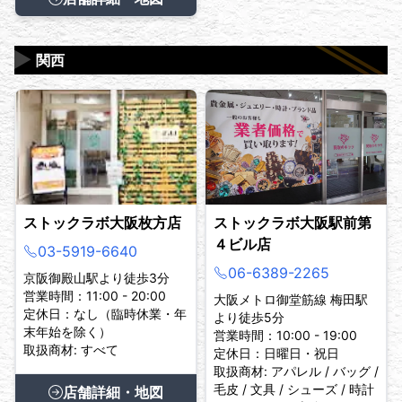
▶
関西
ストックラボ大阪枚方店
ストックラボ大阪駅前第
４ビル店
03-5919-6640
06-6389-2265
京阪御殿山駅より徒歩3分
営業時間：11:00 - 20:00
大阪メトロ御堂筋線 梅田駅
定休日：なし（臨時休業・年
より徒歩5分
末年始を除く）
営業時間：10:00 - 19:00
取扱商材: すべて
定休日：日曜日・祝日
取扱商材: アパレル / バッグ /
毛皮 / 文具 / シューズ / 時計
店舗詳細・地図