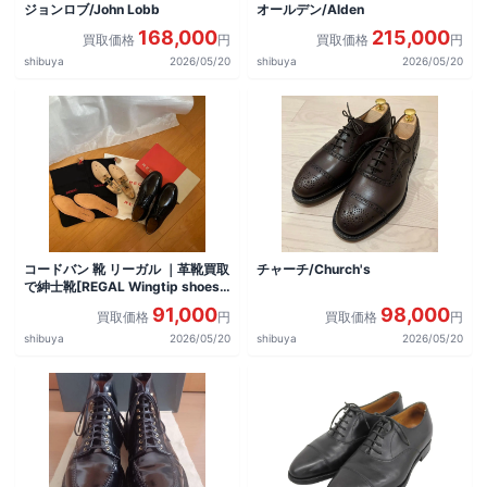
ジョンロブ/John Lobb
オールデン/Alden
168,000
215,000
買取価格
円
買取価格
円
shibuya
2026/05/20
shibuya
2026/05/20
コードバン 靴 リーガル ｜革靴買取
チャーチ/Church's
で紳士靴[REGAL Wingtip shoes]
を買取しました。
91,000
98,000
買取価格
円
買取価格
円
shibuya
2026/05/20
shibuya
2026/05/20