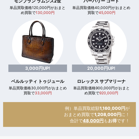
モンブラン ラムシス2世
バーバリー コート
単品買取価格120,000円がおまと
単品買取価格40,000円がおまとめ
め買取で
130,000円
買取で
45,000円
3,000円UP!
20,000円UP!
ベルルッティ トゥジュール
ロレックス サブマリーナ
単品買取価格30,000円がおまとめ
単品買取価格900,000円がおまと
買取で
33,000円
め買取で
920,000円
例）単品買取総額
1,160,000円
が
おまとめ買取で
1,208,000円
に！
合計で
48,000円
も
お得
です！