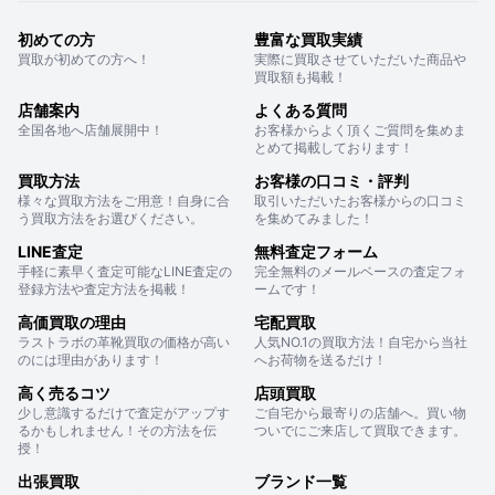
初めての方
豊富な買取実績
買取が初めての方へ！
実際に買取させていただいた商品や
買取額も掲載！
店舗案内
よくある質問
全国各地へ店舗展開中！
お客様からよく頂くご質問を集めま
とめて掲載しております！
買取方法
お客様の口コミ・評判
様々な買取方法をご用意！自身に合
取引いただいたお客様からの口コミ
う買取方法をお選びください。
を集めてみました！
LINE査定
無料査定フォーム
手軽に素早く査定可能なLINE査定の
完全無料のメールベースの査定フォ
登録方法や査定方法を掲載！
ームです！
高価買取の理由
宅配買取
ラストラボの革靴買取の価格が高い
人気NO.1の買取方法！自宅から当社
のには理由があります！
へお荷物を送るだけ！
高く売るコツ
店頭買取
少し意識するだけで査定がアップす
ご自宅から最寄りの店舗へ。買い物
るかもしれません！その方法を伝
ついでにご来店して買取できます。
授！
出張買取
ブランド一覧