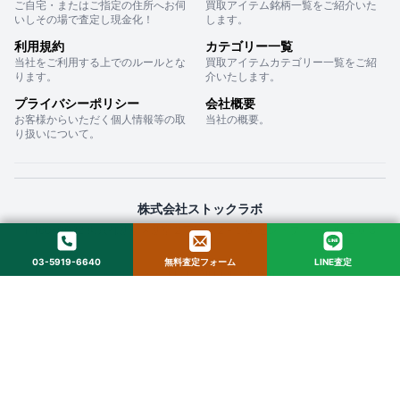
ご自宅・またはご指定の住所へお伺
買取アイテム銘柄一覧をご紹介いた
いしその場で査定し現金化！
します。
利用規約
カテゴリー一覧
当社をご利用する上でのルールとな
買取アイテムカテゴリー一覧をご紹
ります。
介いたします。
プライバシーポリシー
会社概要
お客様からいただく個人情報等の取
当社の概要。
り扱いについて。
株式会社ストックラボ
〒160-0022 東京都新宿区新宿２丁目１２−１６ セントフォービル ２０３
03-5919-6640
無料査定フォーム
LINE査定
© 2025 StockLab. All Rights Reserved.