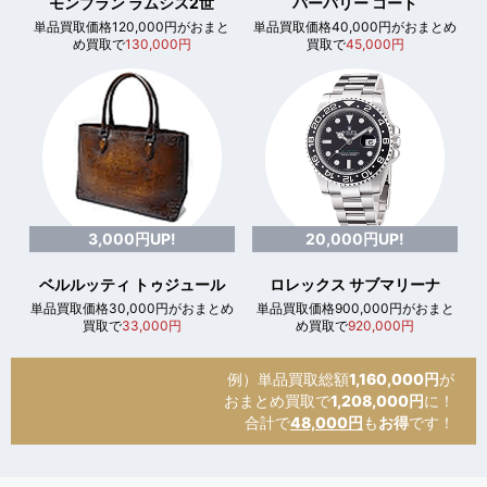
モンブラン ラムシス2世
バーバリー コート
単品買取価格120,000円がおまと
単品買取価格40,000円がおまとめ
め買取で
130,000円
買取で
45,000円
3,000円UP!
20,000円UP!
ベルルッティ トゥジュール
ロレックス サブマリーナ
単品買取価格30,000円がおまとめ
単品買取価格900,000円がおまと
買取で
33,000円
め買取で
920,000円
例）単品買取総額
1,160,000円
が
おまとめ買取で
1,208,000円
に！
合計で
48,000円
も
お得
です！