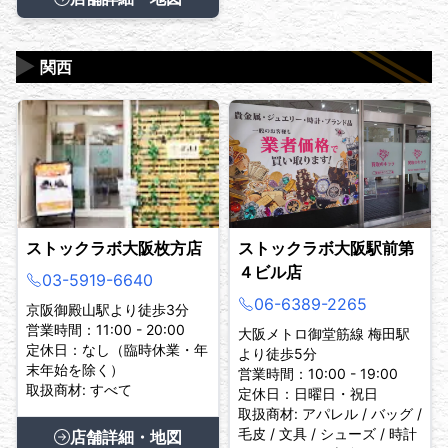
▶
関西
ストックラボ大阪枚方店
ストックラボ大阪駅前第
４ビル店
03-5919-6640
06-6389-2265
京阪御殿山駅より徒歩3分
営業時間：11:00 - 20:00
大阪メトロ御堂筋線 梅田駅
定休日：なし（臨時休業・年
より徒歩5分
末年始を除く）
営業時間：10:00 - 19:00
取扱商材: すべて
定休日：日曜日・祝日
取扱商材: アパレル / バッグ /
毛皮 / 文具 / シューズ / 時計
店舗詳細・地図