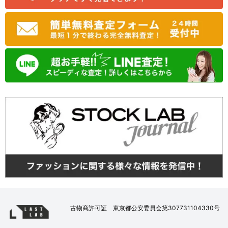
古物商許可証 東京都公安委員会第307731104330号