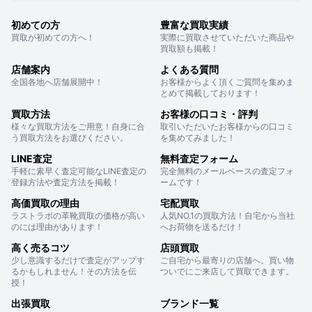
初めての方
豊富な買取実績
買取が初めての方へ！
実際に買取させていただいた商品や
買取額も掲載！
店舗案内
よくある質問
全国各地へ店舗展開中！
お客様からよく頂くご質問を集めま
とめて掲載しております！
買取方法
お客様の口コミ・評判
様々な買取方法をご用意！自身に合
取引いただいたお客様からの口コミ
う買取方法をお選びください。
を集めてみました！
LINE査定
無料査定フォーム
手軽に素早く査定可能なLINE査定の
完全無料のメールベースの査定フォ
登録方法や査定方法を掲載！
ームです！
高価買取の理由
宅配買取
ラストラボの革靴買取の価格が高い
人気NO.1の買取方法！自宅から当社
のには理由があります！
へお荷物を送るだけ！
高く売るコツ
店頭買取
少し意識するだけで査定がアップす
ご自宅から最寄りの店舗へ。買い物
るかもしれません！その方法を伝
ついでにご来店して買取できます。
授！
出張買取
ブランド一覧