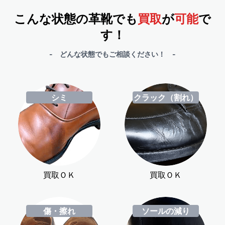
こんな状態の革靴でも
買取
が
可能
で
す！
- どんな状態でもご相談ください！ -
シミ
クラック（割れ）
買取ＯＫ
買取ＯＫ
傷・擦れ
ソールの減り