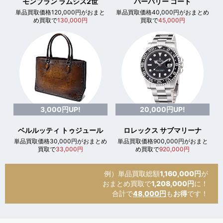
モンブラン ラムシス2世
バーバリー コート
単品買取価格120,000円がおまと
単品買取価格40,000円がおまとめ
め買取で
130,000円
買取で
45,000円
3,000円UP!
20,000円UP!
ベルルッティ トゥジュール
ロレックス サブマリーナ
単品買取価格30,000円がおまとめ
単品買取価格900,000円がおまと
買取で
33,000円
め買取で
920,000円
例）単品買取総額
1,160,000円
が
おまとめ買取で
1,208,000円
に！
合計で
48,000円
も
お得
です！