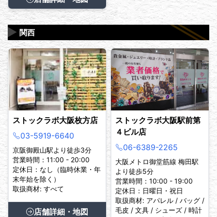
▶
関西
ストックラボ大阪枚方店
ストックラボ大阪駅前第
４ビル店
03-5919-6640
06-6389-2265
京阪御殿山駅より徒歩3分
営業時間：11:00 - 20:00
大阪メトロ御堂筋線 梅田駅
定休日：なし（臨時休業・年
より徒歩5分
末年始を除く）
営業時間：10:00 - 19:00
取扱商材: すべて
定休日：日曜日・祝日
取扱商材: アパレル / バッグ /
毛皮 / 文具 / シューズ / 時計
店舗詳細・地図