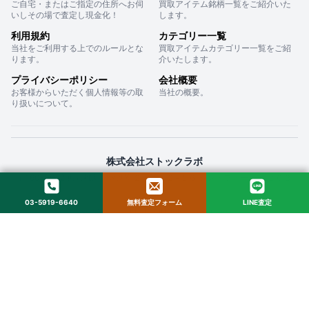
ご自宅・またはご指定の住所へお伺
買取アイテム銘柄一覧をご紹介いた
いしその場で査定し現金化！
します。
利用規約
カテゴリー一覧
当社をご利用する上でのルールとな
買取アイテムカテゴリー一覧をご紹
ります。
介いたします。
プライバシーポリシー
会社概要
お客様からいただく個人情報等の取
当社の概要。
り扱いについて。
株式会社ストックラボ
〒160-0022 東京都新宿区新宿２丁目１２−１６ セントフォービル ２０３
03-5919-6640
無料査定フォーム
LINE査定
© 2025 StockLab. All Rights Reserved.