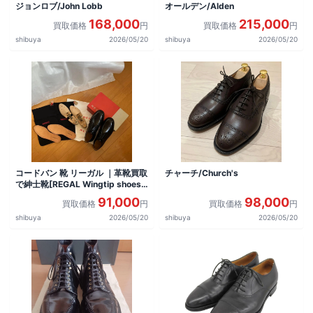
ジョンロブ/John Lobb
オールデン/Alden
168,000
215,000
買取価格
円
買取価格
円
shibuya
2026/05/20
shibuya
2026/05/20
コードバン 靴 リーガル ｜革靴買取
チャーチ/Church's
で紳士靴[REGAL Wingtip shoes]
を買取しました。
91,000
98,000
買取価格
円
買取価格
円
shibuya
2026/05/20
shibuya
2026/05/20