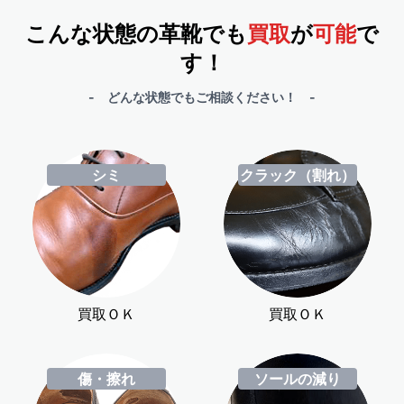
こんな状態の革靴でも
買取
が
可能
で
す！
- どんな状態でもご相談ください！ -
シミ
クラック（割れ）
買取ＯＫ
買取ＯＫ
傷・擦れ
ソールの減り