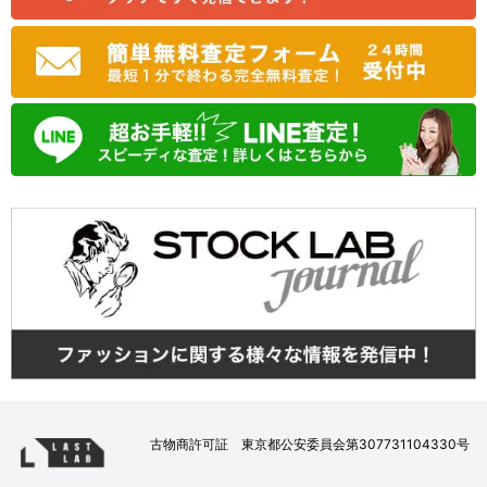
古物商許可証 東京都公安委員会第307731104330号