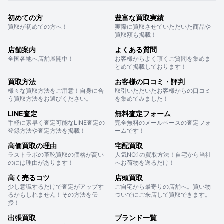
初めての方
豊富な買取実績
買取が初めての方へ！
実際に買取させていただいた商品や
買取額も掲載！
店舗案内
よくある質問
全国各地へ店舗展開中！
お客様からよく頂くご質問を集めま
とめて掲載しております！
買取方法
お客様の口コミ・評判
様々な買取方法をご用意！自身に合
取引いただいたお客様からの口コミ
う買取方法をお選びください。
を集めてみました！
LINE査定
無料査定フォーム
手軽に素早く査定可能なLINE査定の
完全無料のメールベースの査定フォ
登録方法や査定方法を掲載！
ームです！
高価買取の理由
宅配買取
ラストラボの革靴買取の価格が高い
人気NO.1の買取方法！自宅から当社
のには理由があります！
へお荷物を送るだけ！
高く売るコツ
店頭買取
少し意識するだけで査定がアップす
ご自宅から最寄りの店舗へ。買い物
るかもしれません！その方法を伝
ついでにご来店して買取できます。
授！
出張買取
ブランド一覧