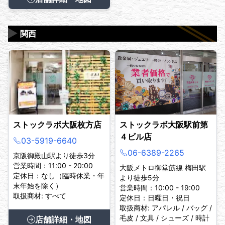
▶
関西
ストックラボ大阪枚方店
ストックラボ大阪駅前第
４ビル店
03-5919-6640
06-6389-2265
京阪御殿山駅より徒歩3分
営業時間：11:00 - 20:00
大阪メトロ御堂筋線 梅田駅
定休日：なし（臨時休業・年
より徒歩5分
末年始を除く）
営業時間：10:00 - 19:00
取扱商材: すべて
定休日：日曜日・祝日
取扱商材: アパレル / バッグ /
毛皮 / 文具 / シューズ / 時計
店舗詳細・地図