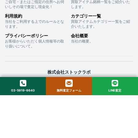
ご自宅・またはご指定の住所へお伺
買取アイテム銘柄一覧をご紹介いた
いしその場で査定し現金化！
します。
利用規約
カテゴリー一覧
当社をご利用する上でのルールとな
買取アイテムカテゴリー一覧をご紹
ります。
介いたします。
プライバシーポリシー
会社概要
お客様からいただく個人情報等の取
当社の概要。
り扱いについて。
株式会社ストックラボ
〒160-0022 東京都新宿区新宿２丁目１２−１６ セントフォービル ２０３
03-5919-6640
無料査定フォーム
LINE査定
© 2025 StockLab. All Rights Reserved.