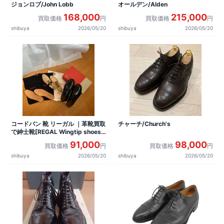
ジョンロブ/John Lobb
オールデン/Alden
168,000
215,000
買取価格
円
買取価格
円
shibuya
2026/05/20
shibuya
2026/05/20
コードバン 靴 リーガル ｜革靴買取
チャーチ/Church's
で紳士靴[REGAL Wingtip shoes]
を買取しました。
91,000
98,000
買取価格
円
買取価格
円
shibuya
2026/05/20
shibuya
2026/05/20