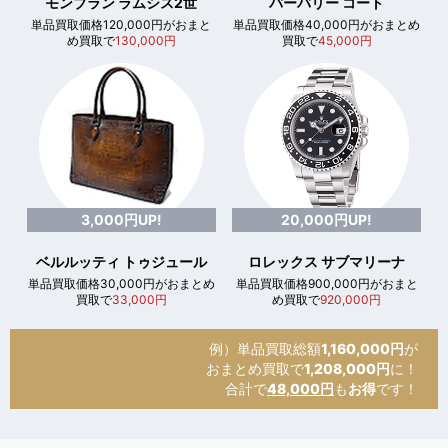
モンブラン ラムシス2世
バーバリー コート
単品買取価格120,000円がおまと
単品買取価格40,000円がおまとめ
め買取で
130,000円
買取で
45,000円
3,000円UP!
20,000円UP!
ベルルッティ トゥジュール
ロレックス サブマリーナ
単品買取価格30,000円がおまとめ
単品買取価格900,000円がおまと
買取で
33,000円
め買取で
920,000円
例）単品買取総額
1,160,000円
が
おまとめ買取で
1,208,000円
に！
合計で
48,000円
も
お得
です！