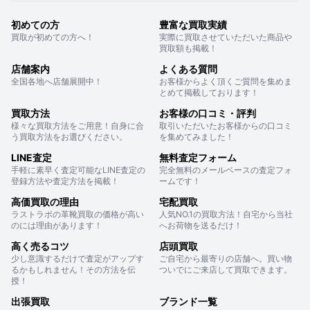
初めての方
豊富な買取実績
買取が初めての方へ！
実際に買取させていただいた商品や
買取額も掲載！
店舗案内
よくある質問
全国各地へ店舗展開中！
お客様からよく頂くご質問を集めま
とめて掲載しております！
買取方法
お客様の口コミ・評判
様々な買取方法をご用意！自身に合
取引いただいたお客様からの口コミ
う買取方法をお選びください。
を集めてみました！
LINE査定
無料査定フォーム
手軽に素早く査定可能なLINE査定の
完全無料のメールベースの査定フォ
登録方法や査定方法を掲載！
ームです！
高価買取の理由
宅配買取
ラストラボの革靴買取の価格が高い
人気NO.1の買取方法！自宅から当社
のには理由があります！
へお荷物を送るだけ！
高く売るコツ
店頭買取
少し意識するだけで査定がアップす
ご自宅から最寄りの店舗へ。買い物
るかもしれません！その方法を伝
ついでにご来店して買取できます。
授！
出張買取
ブランド一覧