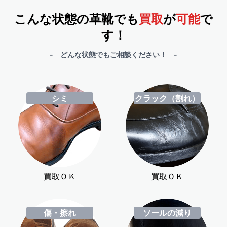
こんな状態の革靴でも
買取
が
可能
で
す！
- どんな状態でもご相談ください！ -
シミ
クラック（割れ）
買取ＯＫ
買取ＯＫ
傷・擦れ
ソールの減り