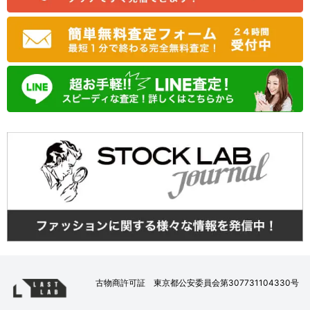
古物商許可証 東京都公安委員会第307731104330号