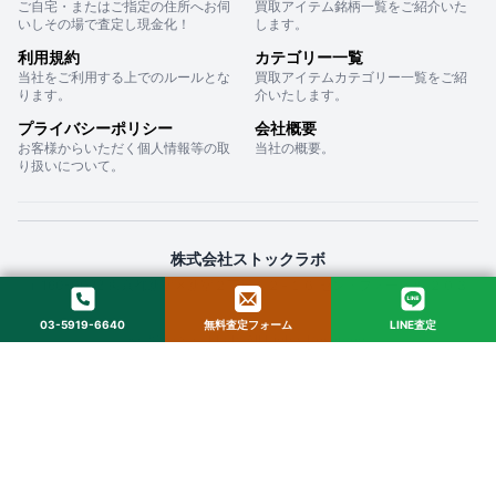
ご自宅・またはご指定の住所へお伺
買取アイテム銘柄一覧をご紹介いた
いしその場で査定し現金化！
します。
利用規約
カテゴリー一覧
当社をご利用する上でのルールとな
買取アイテムカテゴリー一覧をご紹
ります。
介いたします。
プライバシーポリシー
会社概要
お客様からいただく個人情報等の取
当社の概要。
り扱いについて。
株式会社ストックラボ
〒160-0022 東京都新宿区新宿２丁目１２−１６ セントフォービル ２０３
03-5919-6640
無料査定フォーム
LINE査定
© 2025 StockLab. All Rights Reserved.