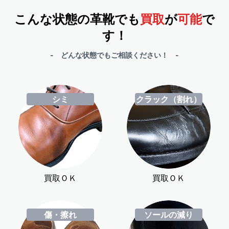
こんな状態の革靴でも
買取
が
可能
で
す！
- どんな状態でもご相談ください！ -
シミ
クラック（割れ）
買取ＯＫ
買取ＯＫ
傷・擦れ
ソールの減り