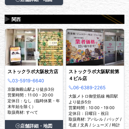
▶
関西
ストックラボ大阪枚方店
ストックラボ大阪駅前第
４ビル店
03-5919-6640
06-6389-2265
京阪御殿山駅より徒歩3分
営業時間：11:00 - 20:00
大阪メトロ御堂筋線 梅田駅
定休日：なし（臨時休業・年
より徒歩5分
末年始を除く）
営業時間：10:00 - 19:00
取扱商材: すべて
定休日：日曜日・祝日
取扱商材: アパレル / バッグ /
毛皮 / 文具 / シューズ / 時計
店舗詳細・地図