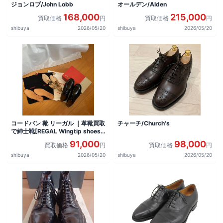
ジョンロブ/John Lobb
オールデン/Alden
168,000
215,000
買取価格
円
買取価格
円
shibuya
2026/05/20
shibuya
2026/05/20
コードバン 靴 リーガル ｜革靴買取
チャーチ/Church's
で紳士靴[REGAL Wingtip shoes]
を買取しました。
91,000
98,000
買取価格
円
買取価格
円
shibuya
2026/05/20
shibuya
2026/05/20