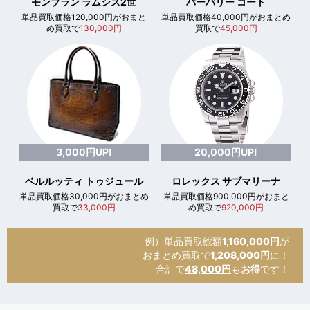
モンブラン ラムシス2世
バーバリー コート
単品買取価格120,000円がおまと
単品買取価格40,000円がおまとめ
め買取で
130,000円
買取で
45,000円
3,000円UP!
20,000円UP!
ベルルッティ トゥジュール
ロレックス サブマリーナ
単品買取価格30,000円がおまとめ
単品買取価格900,000円がおまと
買取で
33,000円
め買取で
920,000円
例）単品買取総額
1,160,000円
が
おまとめ買取で
1,208,000円
に！
合計で
48,000円
も
お得
です！