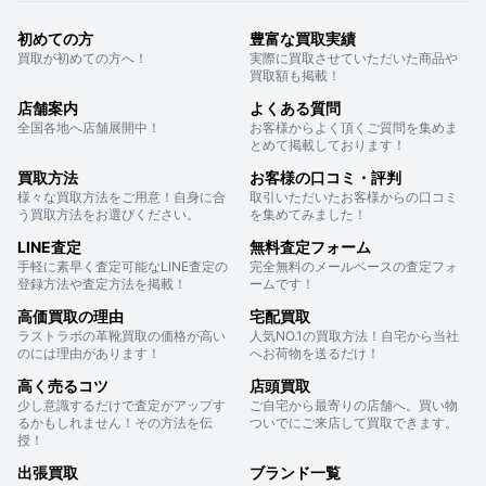
初めての方
豊富な買取実績
買取が初めての方へ！
実際に買取させていただいた商品や
買取額も掲載！
店舗案内
よくある質問
全国各地へ店舗展開中！
お客様からよく頂くご質問を集めま
とめて掲載しております！
買取方法
お客様の口コミ・評判
様々な買取方法をご用意！自身に合
取引いただいたお客様からの口コミ
う買取方法をお選びください。
を集めてみました！
LINE査定
無料査定フォーム
手軽に素早く査定可能なLINE査定の
完全無料のメールベースの査定フォ
登録方法や査定方法を掲載！
ームです！
高価買取の理由
宅配買取
ラストラボの革靴買取の価格が高い
人気NO.1の買取方法！自宅から当社
のには理由があります！
へお荷物を送るだけ！
高く売るコツ
店頭買取
少し意識するだけで査定がアップす
ご自宅から最寄りの店舗へ。買い物
るかもしれません！その方法を伝
ついでにご来店して買取できます。
授！
出張買取
ブランド一覧