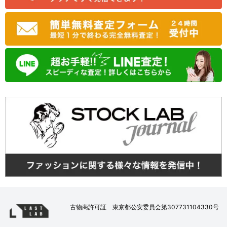
古物商許可証 東京都公安委員会第307731104330号