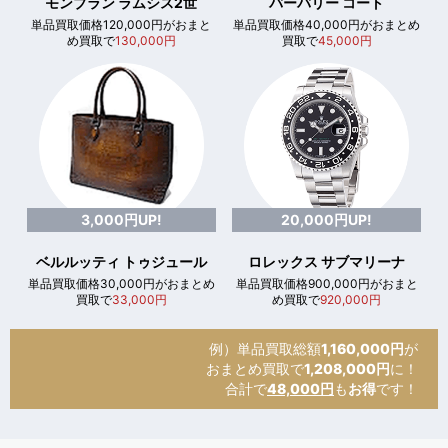
モンブラン ラムシス2世
バーバリー コート
単品買取価格120,000円がおまと
単品買取価格40,000円がおまとめ
め買取で
130,000円
買取で
45,000円
3,000円UP!
20,000円UP!
ベルルッティ トゥジュール
ロレックス サブマリーナ
単品買取価格30,000円がおまとめ
単品買取価格900,000円がおまと
買取で
33,000円
め買取で
920,000円
例）単品買取総額
1,160,000円
が
おまとめ買取で
1,208,000円
に！
合計で
48,000円
も
お得
です！