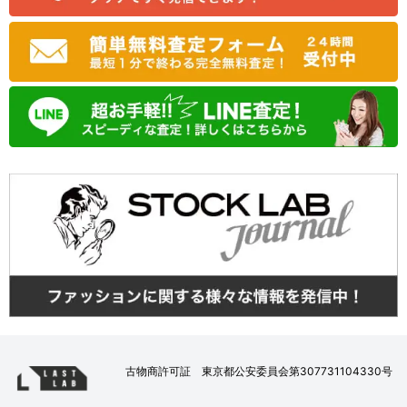
古物商許可証 東京都公安委員会第307731104330号