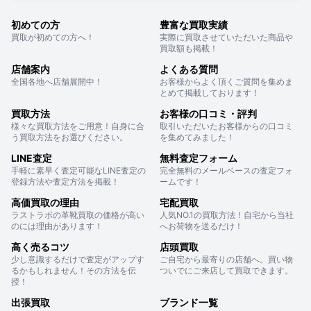
初めての方
豊富な買取実績
買取が初めての方へ！
実際に買取させていただいた商品や
買取額も掲載！
店舗案内
よくある質問
全国各地へ店舗展開中！
お客様からよく頂くご質問を集めま
とめて掲載しております！
買取方法
お客様の口コミ・評判
様々な買取方法をご用意！自身に合
取引いただいたお客様からの口コミ
う買取方法をお選びください。
を集めてみました！
LINE査定
無料査定フォーム
手軽に素早く査定可能なLINE査定の
完全無料のメールベースの査定フォ
登録方法や査定方法を掲載！
ームです！
高価買取の理由
宅配買取
ラストラボの革靴買取の価格が高い
人気NO.1の買取方法！自宅から当社
のには理由があります！
へお荷物を送るだけ！
高く売るコツ
店頭買取
少し意識するだけで査定がアップす
ご自宅から最寄りの店舗へ。買い物
るかもしれません！その方法を伝
ついでにご来店して買取できます。
授！
出張買取
ブランド一覧