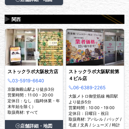
▶
関西
ストックラボ大阪枚方店
ストックラボ大阪駅前第
４ビル店
03-5919-6640
06-6389-2265
京阪御殿山駅より徒歩3分
営業時間：11:00 - 20:00
大阪メトロ御堂筋線 梅田駅
定休日：なし（臨時休業・年
より徒歩5分
末年始を除く）
営業時間：10:00 - 19:00
取扱商材: すべて
定休日：日曜日・祝日
取扱商材: アパレル / バッグ /
毛皮 / 文具 / シューズ / 時計
店舗詳細・地図