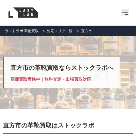
ラストラボ 革靴買取
＞
対応エリア一覧
＞
直方市
直方市の革靴買取ならストックラボへ
高価買取実施中｜無料査定・出張買取対応
直方市の革靴買取はストックラボ