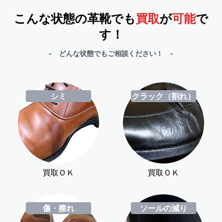
こんな状態の革靴でも
買取
が
可能
で
す！
- どんな状態でもご相談ください！ -
シミ
クラック（割れ）
買取ＯＫ
買取ＯＫ
傷・擦れ
ソールの減り