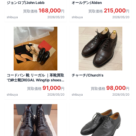
ジョンロブ/John Lobb
オールデン/Alden
168,000
215,000
買取価格
円
買取価格
円
shibuya
2026/05/20
shibuya
2026/05/20
コードバン 靴 リーガル ｜革靴買取
チャーチ/Church's
で紳士靴[REGAL Wingtip shoes]
を買取しました。
91,000
98,000
買取価格
円
買取価格
円
shibuya
2026/05/20
shibuya
2026/05/20