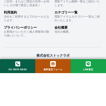
ご自宅・またはご指定の住所へお伺
買取アイテム銘柄一覧をご紹介いた
いしその場で査定し現金化！
します。
利用規約
カテゴリー一覧
当社をご利用する上でのルールとな
買取アイテムカテゴリー一覧をご紹
ります。
介いたします。
プライバシーポリシー
会社概要
お客様からいただく個人情報等の取
当社の概要。
り扱いについて。
株式会社ストックラボ
〒160-0022 東京都新宿区新宿２丁目１２−１６ セントフォービル ２０３
03-5919-6640
無料査定フォーム
LINE査定
© 2025 StockLab. All Rights Reserved.