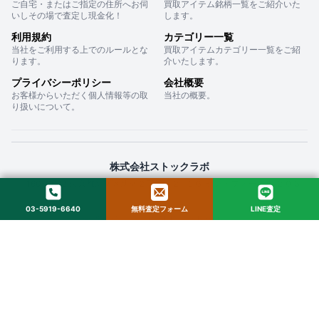
ご自宅・またはご指定の住所へお伺
買取アイテム銘柄一覧をご紹介いた
いしその場で査定し現金化！
します。
利用規約
カテゴリー一覧
当社をご利用する上でのルールとな
買取アイテムカテゴリー一覧をご紹
ります。
介いたします。
プライバシーポリシー
会社概要
お客様からいただく個人情報等の取
当社の概要。
り扱いについて。
株式会社ストックラボ
〒160-0022 東京都新宿区新宿２丁目１２−１６ セントフォービル ２０３
03-5919-6640
無料査定フォーム
LINE査定
© 2025 StockLab. All Rights Reserved.