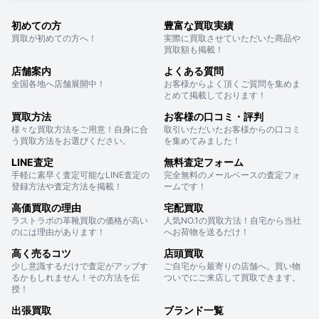
初めての方
豊富な買取実績
買取が初めての方へ！
実際に買取させていただいた商品や
買取額も掲載！
店舗案内
よくある質問
全国各地へ店舗展開中！
お客様からよく頂くご質問を集めま
とめて掲載しております！
買取方法
お客様の口コミ・評判
様々な買取方法をご用意！自身に合
取引いただいたお客様からの口コミ
う買取方法をお選びください。
を集めてみました！
LINE査定
無料査定フォーム
手軽に素早く査定可能なLINE査定の
完全無料のメールベースの査定フォ
登録方法や査定方法を掲載！
ームです！
高価買取の理由
宅配買取
ラストラボの革靴買取の価格が高い
人気NO.1の買取方法！自宅から当社
のには理由があります！
へお荷物を送るだけ！
高く売るコツ
店頭買取
少し意識するだけで査定がアップす
ご自宅から最寄りの店舗へ。買い物
るかもしれません！その方法を伝
ついでにご来店して買取できます。
授！
出張買取
ブランド一覧