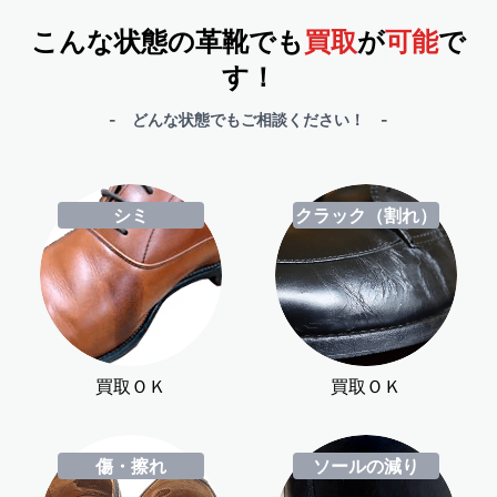
こんな状態の革靴でも
買取
が
可能
で
す！
- どんな状態でもご相談ください！ -
シミ
クラック（割れ）
買取ＯＫ
買取ＯＫ
傷・擦れ
ソールの減り