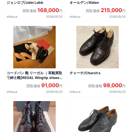
ジョンロブ/John Lobb
オールデン/Alden
168,000
215,000
買取価格
円
買取価格
円
shibuya
2026/05/20
shibuya
2026/05/20
コードバン 靴 リーガル ｜革靴買取
チャーチ/Church's
で紳士靴[REGAL Wingtip shoes]
を買取しました。
91,000
98,000
買取価格
円
買取価格
円
shibuya
2026/05/20
shibuya
2026/05/20