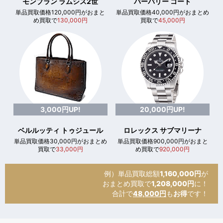
モンブラン ラムシス2世
バーバリー コート
単品買取価格120,000円がおまと
単品買取価格40,000円がおまとめ
め買取で
130,000円
買取で
45,000円
3,000円UP!
20,000円UP!
ベルルッティ トゥジュール
ロレックス サブマリーナ
単品買取価格30,000円がおまとめ
単品買取価格900,000円がおまと
買取で
33,000円
め買取で
920,000円
例）単品買取総額
1,160,000円
が
おまとめ買取で
1,208,000円
に！
合計で
48,000円
も
お得
です！