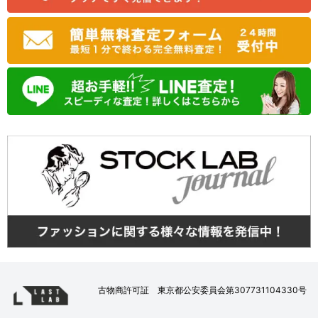
古物商許可証 東京都公安委員会第307731104330号