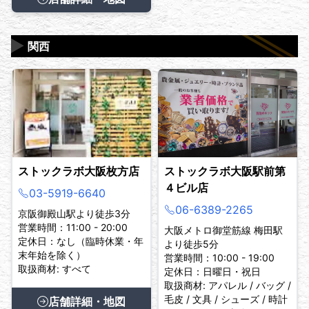
▶
関西
ストックラボ大阪枚方店
ストックラボ大阪駅前第
４ビル店
03-5919-6640
06-6389-2265
京阪御殿山駅より徒歩3分
営業時間：11:00 - 20:00
大阪メトロ御堂筋線 梅田駅
定休日：なし（臨時休業・年
より徒歩5分
末年始を除く）
営業時間：10:00 - 19:00
取扱商材: すべて
定休日：日曜日・祝日
取扱商材: アパレル / バッグ /
毛皮 / 文具 / シューズ / 時計
店舗詳細・地図