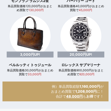
モンブラン ラムシス2世
バーバリー コート
単品買取価格120,000円がおまと
単品買取価格40,000円がおまとめ
め買取で
130,000円
買取で
45,000円
3,000円UP!
20,000円UP!
ベルルッティ トゥジュール
ロレックス サブマリーナ
単品買取価格30,000円がおまとめ
単品買取価格900,000円がおまと
買取で
33,000円
め買取で
920,000円
例）単品買取総額
1,160,000円
が
おまとめ買取で
1,208,000円
に！
合計で
48,000円
も
お得
です！