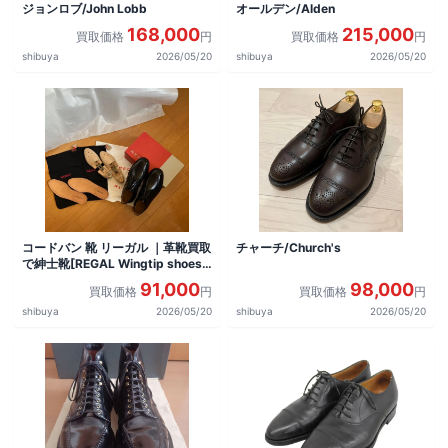
ジョンロブ/John Lobb
オールデン/Alden
168,000
215,000
買取価格
円
買取価格
円
shibuya
2026/05/20
shibuya
2026/05/20
コードバン 靴 リーガル ｜革靴買取
チャーチ/Church's
で紳士靴[REGAL Wingtip shoes]
を買取しました。
91,000
98,000
買取価格
円
買取価格
円
shibuya
2026/05/20
shibuya
2026/05/20