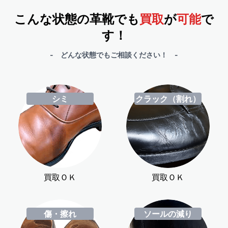
こんな状態の革靴でも
買取
が
可能
で
す！
- どんな状態でもご相談ください！ -
シミ
クラック（割れ）
買取ＯＫ
買取ＯＫ
傷・擦れ
ソールの減り