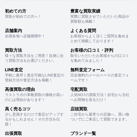
初めての方
豊富な買取実績
買取が初めての方へ！
実際に買取させていただいた商品や
買取額も掲載！
店舗案内
よくある質問
全国各地へ店舗展開中！
お客様からよく頂くご質問を集めま
とめて掲載しております！
買取方法
お客様の口コミ・評判
様々な買取方法をご用意！自身に合
取引いただいたお客様からの口コミ
う買取方法をお選びください。
を集めてみました！
LINE査定
無料査定フォーム
手軽に素早く査定可能なLINE査定の
完全無料のメールベースの査定フォ
登録方法や査定方法を掲載！
ームです！
高価買取の理由
宅配買取
ラストラボの革靴買取の価格が高い
人気NO.1の買取方法！自宅から当社
のには理由があります！
へお荷物を送るだけ！
高く売るコツ
店頭買取
少し意識するだけで査定がアップす
ご自宅から最寄りの店舗へ。買い物
るかもしれません！その方法を伝
ついでにご来店して買取できます。
授！
出張買取
ブランド一覧