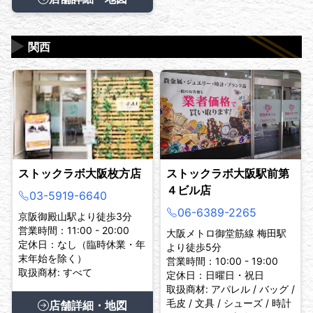
▶
関西
ストックラボ大阪枚方店
ストックラボ大阪駅前第
４ビル店
03-5919-6640
06-6389-2265
京阪御殿山駅より徒歩3分
営業時間：11:00 - 20:00
大阪メトロ御堂筋線 梅田駅
定休日：なし（臨時休業・年
より徒歩5分
末年始を除く）
営業時間：10:00 - 19:00
取扱商材: すべて
定休日：日曜日・祝日
取扱商材: アパレル / バッグ /
毛皮 / 文具 / シューズ / 時計
店舗詳細・地図