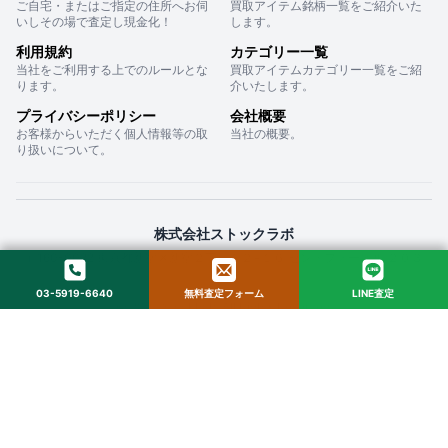
ご自宅・またはご指定の住所へお伺
買取アイテム銘柄一覧をご紹介いた
いしその場で査定し現金化！
します。
利用規約
カテゴリー一覧
当社をご利用する上でのルールとな
買取アイテムカテゴリー一覧をご紹
ります。
介いたします。
プライバシーポリシー
会社概要
お客様からいただく個人情報等の取
当社の概要。
り扱いについて。
株式会社ストックラボ
〒160-0022 東京都新宿区新宿２丁目１２−１６ セントフォービル ２０３
03-5919-6640
無料査定フォーム
LINE査定
© 2025 StockLab. All Rights Reserved.