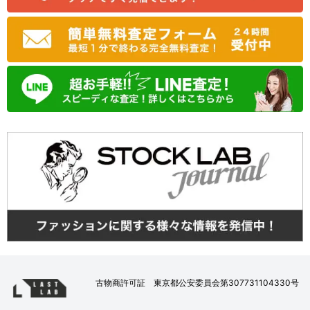
古物商許可証 東京都公安委員会第307731104330号