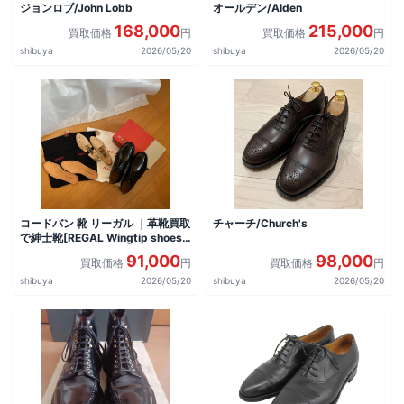
ジョンロブ/John Lobb
オールデン/Alden
168,000
215,000
買取価格
円
買取価格
円
shibuya
2026/05/20
shibuya
2026/05/20
コードバン 靴 リーガル ｜革靴買取
チャーチ/Church's
で紳士靴[REGAL Wingtip shoes]
を買取しました。
91,000
98,000
買取価格
円
買取価格
円
shibuya
2026/05/20
shibuya
2026/05/20