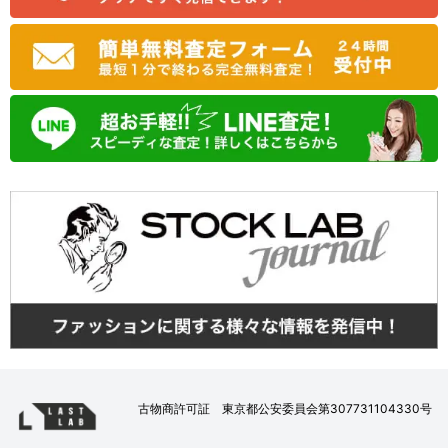
古物商許可証 東京都公安委員会第307731104330号