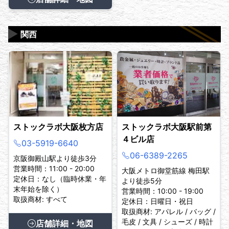
▶
関西
ストックラボ大阪枚方店
ストックラボ大阪駅前第
４ビル店
03-5919-6640
06-6389-2265
京阪御殿山駅より徒歩3分
営業時間：11:00 - 20:00
大阪メトロ御堂筋線 梅田駅
定休日：なし（臨時休業・年
より徒歩5分
末年始を除く）
営業時間：10:00 - 19:00
取扱商材: すべて
定休日：日曜日・祝日
取扱商材: アパレル / バッグ /
毛皮 / 文具 / シューズ / 時計
店舗詳細・地図