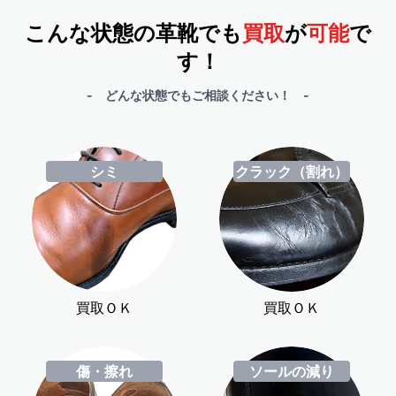
こんな状態の革靴でも
買取
が
可能
で
す！
- どんな状態でもご相談ください！ -
シミ
クラック（割れ）
買取ＯＫ
買取ＯＫ
傷・擦れ
ソールの減り