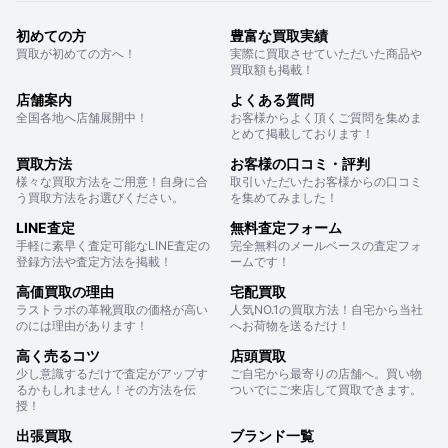
初めての方
豊富な買取実績
買取が初めての方へ！
実際に買取させていただいた商品や
買取額も掲載！
店舗案内
よくある質問
全国各地へ店舗展開中！
お客様からよく頂くご質問を集めま
とめて掲載しております！
買取方法
お客様の口コミ・評判
様々な買取方法をご用意！自身に合
取引いただいたお客様からの口コミ
う買取方法をお選びください。
を集めてみました！
LINE査定
無料査定フォーム
手軽に素早く査定可能なLINE査定の
完全無料のメールベースの査定フォ
登録方法や査定方法を掲載！
ームです！
高価買取の理由
宅配買取
ラストラボの革靴買取の価格が高い
人気NO.1の買取方法！自宅から当社
のには理由があります！
へお荷物を送るだけ！
高く売るコツ
店頭買取
少し意識するだけで査定がアップす
ご自宅から最寄りの店舗へ。買い物
るかもしれません！その方法を伝
ついでにご来店して買取できます。
授！
出張買取
ブランド一覧