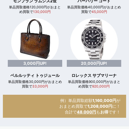
モンブラン ラムシス2世
バーバリー コート
単品買取価格120,000円がおまと
単品買取価格40,000円がおまとめ
め買取で
130,000円
買取で
45,000円
3,000円UP!
20,000円UP!
ベルルッティ トゥジュール
ロレックス サブマリーナ
単品買取価格30,000円がおまとめ
単品買取価格900,000円がおまと
買取で
33,000円
め買取で
920,000円
例）単品買取総額
1,160,000円
が
おまとめ買取で
1,208,000円
に！
合計で
48,000円
も
お得
です！