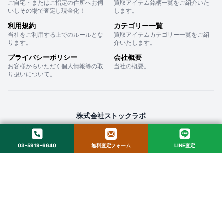
ご自宅・またはご指定の住所へお伺
買取アイテム銘柄一覧をご紹介いた
いしその場で査定し現金化！
します。
利用規約
カテゴリー一覧
当社をご利用する上でのルールとな
買取アイテムカテゴリー一覧をご紹
ります。
介いたします。
プライバシーポリシー
会社概要
お客様からいただく個人情報等の取
当社の概要。
り扱いについて。
株式会社ストックラボ
〒160-0022 東京都新宿区新宿２丁目１２−１６ セントフォービル ２０３
03-5919-6640
無料査定フォーム
LINE査定
© 2025 StockLab. All Rights Reserved.