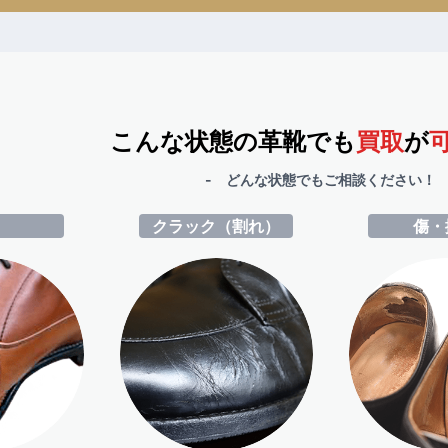
こんな状態の革靴でも
買取
が
- どんな状態でもご相談ください！ 
ミ
クラック（割れ）
傷・