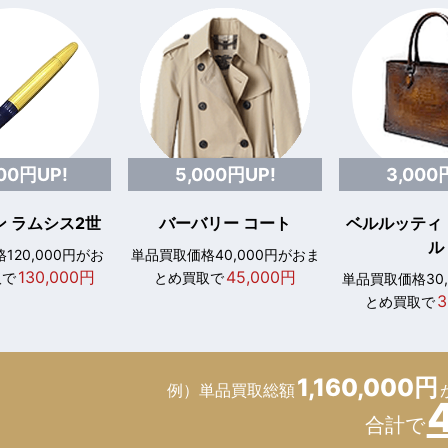
000円UP!
5,000円UP!
3,000
 ラムシス2世
バーバリー コート
ベルルッティ
ル
120,000円がお
単品買取価格40,000円がおま
130,000円
45,000円
取で
とめ買取で
単品買取価格30
3
とめ買取で
1,160,000円
例）単品買取総額
合計で