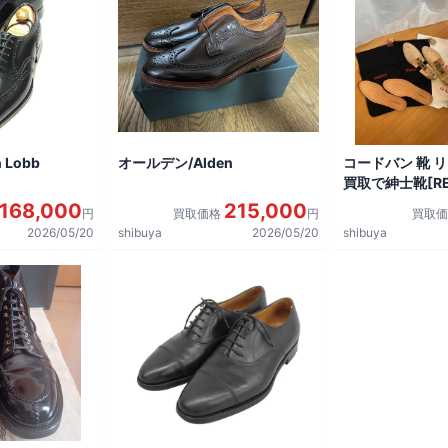
 Lobb
オールデン/Alden
コードバン 靴 
買取で紳士靴[REG
shoes]を買取
168,000
215,000
円
買取価格
円
買取
2026/05/20
shibuya
2026/05/20
shibuya