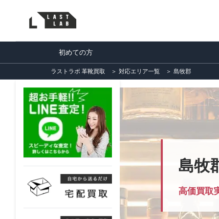
初めての方
ラストラボ 革靴買取
＞
対応エリア一覧
＞
島牧郡
島牧
高価買取