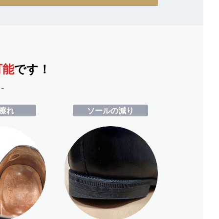
可能
です！
-
擦れ
ソールの減り