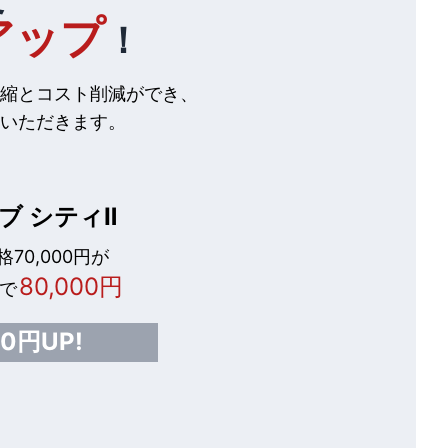
アップ
！
縮とコスト削減ができ、
いただきます。
ブ シティⅡ
70,000円が
80,000円
で
00円UP!