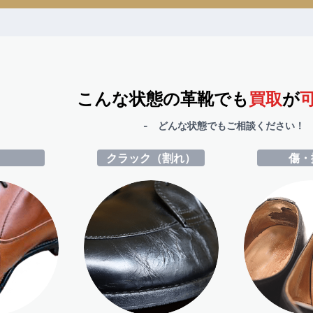
こんな状態の革靴でも
買取
が
- どんな状態でもご相談ください！ 
ミ
クラック（割れ）
傷・