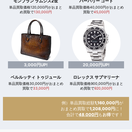
モンブラン ラムシス2世
バーバリー コート
単品買取価格120,000円がおまと
単品買取価格40,000円がおまとめ
め買取で
130,000円
買取で
45,000円
3,000円UP!
20,000円UP!
ベルルッティ トゥジュール
ロレックス サブマリーナ
単品買取価格30,000円がおまとめ
単品買取価格900,000円がおまと
買取で
33,000円
め買取で
920,000円
例）単品買取総額
1,160,000円
が
おまとめ買取で
1,208,000円
に！
合計で
48,000円
も
お得
です！