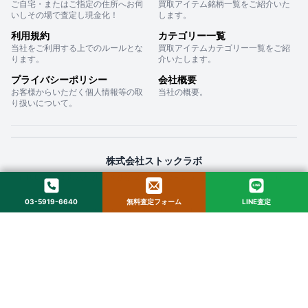
ご自宅・またはご指定の住所へお伺
買取アイテム銘柄一覧をご紹介いた
いしその場で査定し現金化！
します。
利用規約
カテゴリー一覧
当社をご利用する上でのルールとな
買取アイテムカテゴリー一覧をご紹
ります。
介いたします。
プライバシーポリシー
会社概要
お客様からいただく個人情報等の取
当社の概要。
り扱いについて。
株式会社ストックラボ
〒160-0022 東京都新宿区新宿２丁目１２−１６ セントフォービル ２０３
03-5919-6640
無料査定フォーム
LINE査定
© 2025 StockLab. All Rights Reserved.