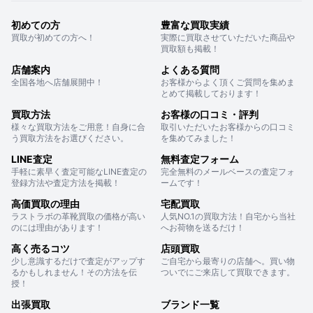
初めての方
豊富な買取実績
買取が初めての方へ！
実際に買取させていただいた商品や
買取額も掲載！
店舗案内
よくある質問
全国各地へ店舗展開中！
お客様からよく頂くご質問を集めま
とめて掲載しております！
買取方法
お客様の口コミ・評判
様々な買取方法をご用意！自身に合
取引いただいたお客様からの口コミ
う買取方法をお選びください。
を集めてみました！
LINE査定
無料査定フォーム
手軽に素早く査定可能なLINE査定の
完全無料のメールベースの査定フォ
登録方法や査定方法を掲載！
ームです！
高価買取の理由
宅配買取
ラストラボの革靴買取の価格が高い
人気NO.1の買取方法！自宅から当社
のには理由があります！
へお荷物を送るだけ！
高く売るコツ
店頭買取
少し意識するだけで査定がアップす
ご自宅から最寄りの店舗へ。買い物
るかもしれません！その方法を伝
ついでにご来店して買取できます。
授！
出張買取
ブランド一覧