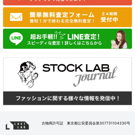
古物商許可証 東京都公安委員会第307731104330号