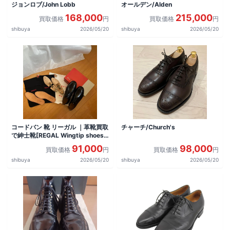
ジョンロブ/John Lobb
オールデン/Alden
168,000
215,000
買取価格
円
買取価格
円
shibuya
2026/05/20
shibuya
2026/05/20
コードバン 靴 リーガル ｜革靴買取
チャーチ/Church's
で紳士靴[REGAL Wingtip shoes]
を買取しました。
91,000
98,000
買取価格
円
買取価格
円
shibuya
2026/05/20
shibuya
2026/05/20