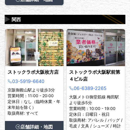
▶
関西
ストックラボ大阪枚方店
ストックラボ大阪駅前第
４ビル店
03-5919-6640
06-6389-2265
京阪御殿山駅より徒歩3分
営業時間：11:00 - 20:00
大阪メトロ御堂筋線 梅田駅
定休日：なし（臨時休業・年
より徒歩5分
末年始を除く）
営業時間：10:00 - 19:00
取扱商材: すべて
定休日：日曜日・祝日
取扱商材: アパレル / バッグ /
毛皮 / 文具 / シューズ / 時計
店舗詳細・地図