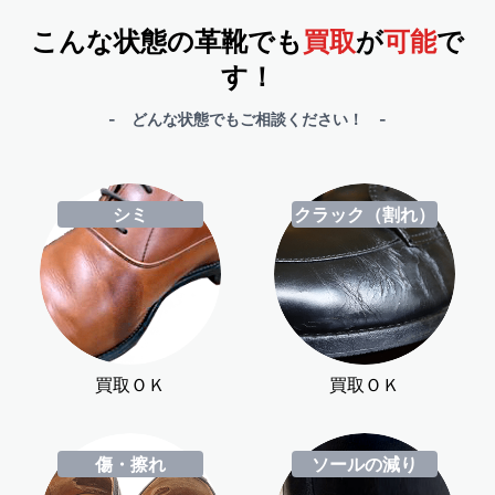
こんな状態の革靴でも
買取
が
可能
で
す！
- どんな状態でもご相談ください！ -
シミ
クラック（割れ）
買取ＯＫ
買取ＯＫ
傷・擦れ
ソールの減り