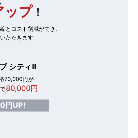
アップ
！
縮とコスト削減ができ、
いただきます。
ブ シティⅡ
70,000円が
80,000円
で
00円UP!