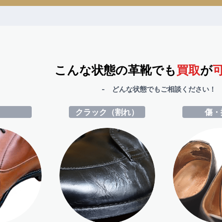
こんな状態の革靴でも
買取
が
- どんな状態でもご相談ください！ 
ミ
クラック（割れ）
傷・