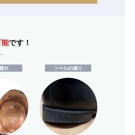
可能
です！
-
擦れ
ソールの減り