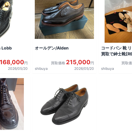
 Lobb
オールデン/Alden
コードバン 靴 
買取で紳士靴[REG
shoes]を買取
168,000
215,000
円
買取価格
円
買取
2026/05/20
shibuya
2026/05/20
shibuya