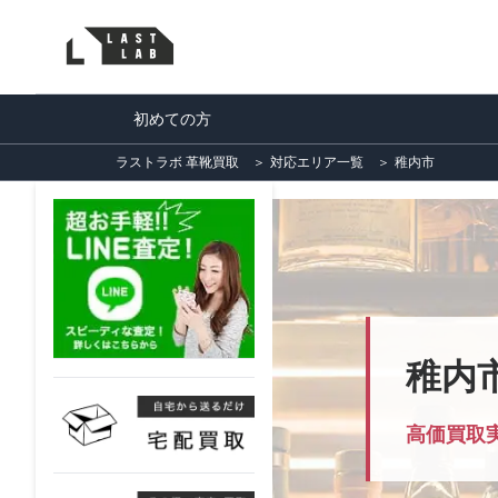
初めての方
ラストラボ 革靴買取
＞
対応エリア一覧
＞
稚内市
稚内
高価買取