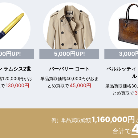
000円UP!
5,000円UP!
3,000
 ラムシス2世
バーバリー コート
ベルルッティ
ル
120,000円がお
単品買取価格40,000円がおま
130,000円
45,000円
取で
とめ買取で
単品買取価格30
3
とめ買取で
1,160,000円
例）単品買取総額
合計で