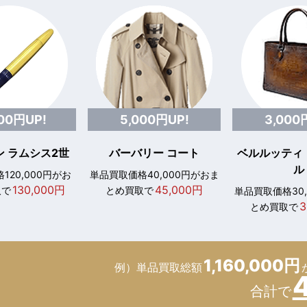
000円UP!
5,000円UP!
3,000
 ラムシス2世
バーバリー コート
ベルルッティ
ル
120,000円がお
単品買取価格40,000円がおま
130,000円
45,000円
取で
とめ買取で
単品買取価格30
3
とめ買取で
1,160,000円
例）単品買取総額
合計で