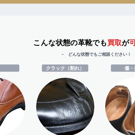
こんな状態の革靴でも
買取
が
- どんな状態でもご相談ください！ 
ミ
クラック（割れ）
傷・