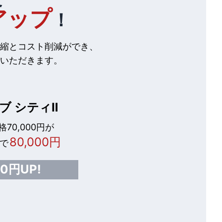
アップ
！
縮とコスト削減ができ、
いただきます。
ブ シティⅡ
70,000円が
80,000円
で
00円UP!