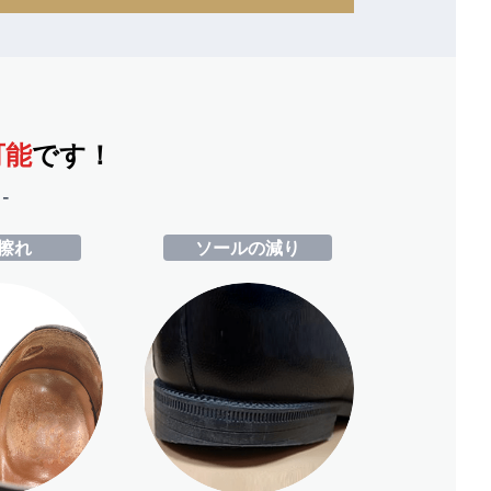
可能
です！
-
擦れ
ソールの減り