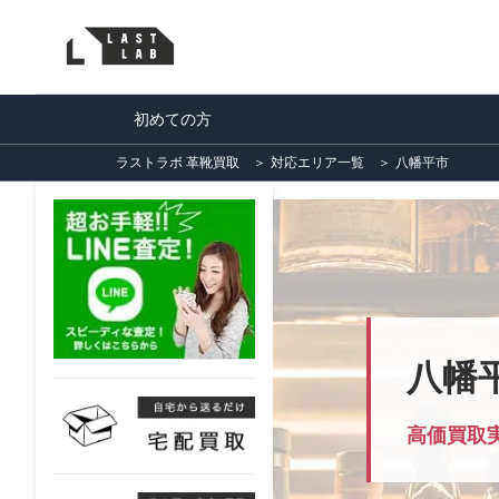
初めての方
ラストラボ 革靴買取
＞
対応エリア一覧
＞
八幡平市
八幡
高価買取