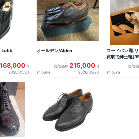
 Lobb
オールデン/Alden
コードバン 靴 
買取で紳士靴[REG
shoes]を買取
168,000
215,000
円
買取価格
円
買取
2026/05/20
shibuya
2026/05/20
shibuya