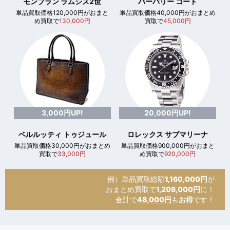
モンブラン ラムシス2世
バーバリー コート
単品買取価格120,000円がおまと
単品買取価格40,000円がおまとめ
め買取で
130,000円
買取で
45,000円
3,000円UP!
20,000円UP!
ベルルッティ トゥジュール
ロレックス サブマリーナ
単品買取価格30,000円がおまとめ
単品買取価格900,000円がおまと
買取で
33,000円
め買取で
920,000円
例）単品買取総額
1,160,000円
が
おまとめ買取で
1,208,000円
に！
合計で
48,000円
も
お得
です！