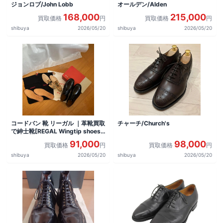
ジョンロブ/John Lobb
オールデン/Alden
168,000
215,000
買取価格
円
買取価格
円
shibuya
2026/05/20
shibuya
2026/05/20
コードバン 靴 リーガル ｜革靴買取
チャーチ/Church's
で紳士靴[REGAL Wingtip shoes]
を買取しました。
91,000
98,000
買取価格
円
買取価格
円
shibuya
2026/05/20
shibuya
2026/05/20