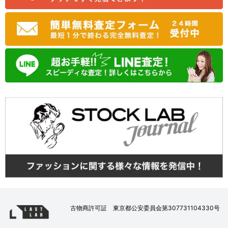
古物商許可証 東京都公安委員会第307731104330号