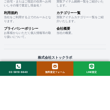
ご自宅・またはご指定の住所へお伺
買取アイテム銘柄一覧をご紹介いた
いしその場で査定し現金化！
します。
利用規約
カテゴリー一覧
当社をご利用する上でのルールとな
買取アイテムカテゴリー一覧をご紹
ります。
介いたします。
プライバシーポリシー
会社概要
お客様からいただく個人情報等の取
当社の概要。
り扱いについて。
株式会社ストックラボ
〒160-0022 東京都新宿区新宿２丁目１２−１６ セントフォービル ２０３
03-5919-6640
無料査定フォーム
LINE査定
© 2025 StockLab. All Rights Reserved.