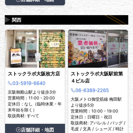
▶
関西
ストックラボ大阪枚方店
ストックラボ大阪駅前第
４ビル店
03-5919-6640
06-6389-2265
京阪御殿山駅より徒歩3分
営業時間：11:00 - 20:00
大阪メトロ御堂筋線 梅田駅
定休日：なし（臨時休業・年
より徒歩5分
末年始を除く）
営業時間：10:00 - 19:00
取扱商材: すべて
定休日：日曜日・祝日
取扱商材: アパレル / バッグ /
毛皮 / 文具 / シューズ / 時計
店舗詳細・地図