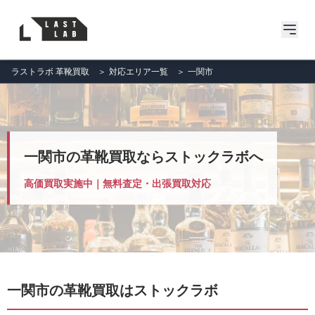
ラストラボ 革靴買取
＞
対応エリア一覧
＞
一関市
一関市の革靴買取ならストックラボへ
高価買取実施中｜無料査定・出張買取対応
一関市の革靴買取はストックラボ