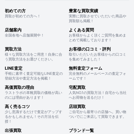
初めての方
豊富な買取実績
買取が初めての方へ！
実際に買取させていただいた商品や
買取額も掲載！
店舗案内
よくある質問
全国各地へ店舗展開中！
お客様からよく頂くご質問を集めま
とめて掲載しております！
買取方法
お客様の口コミ・評判
様々な買取方法をご用意！自身に合
取引いただいたお客様からの口コミ
う買取方法をお選びください。
を集めてみました！
LINE査定
無料査定フォーム
手軽に素早く査定可能なLINE査定の
完全無料のメールベースの査定フォ
登録方法や査定方法を掲載！
ームです！
高価買取の理由
宅配買取
ラストラボの革靴買取の価格が高い
人気NO.1の買取方法！自宅から当社
のには理由があります！
へお荷物を送るだけ！
高く売るコツ
店頭買取
少し意識するだけで査定がアップす
ご自宅から最寄りの店舗へ。買い物
るかもしれません！その方法を伝
ついでにご来店して買取できます。
授！
出張買取
ブランド一覧