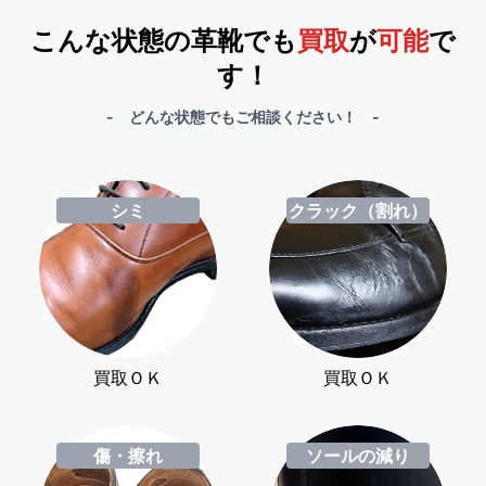
こんな状態の革靴でも
買取
が
可能
で
す！
- どんな状態でもご相談ください！ -
シミ
クラック（割れ）
買取ＯＫ
買取ＯＫ
傷・擦れ
ソールの減り