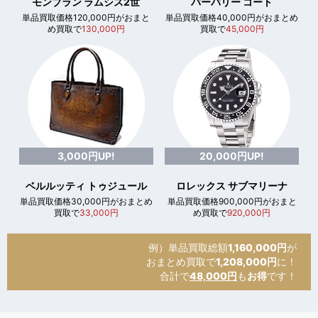
モンブラン ラムシス2世
バーバリー コート
単品買取価格120,000円がおまと
単品買取価格40,000円がおまとめ
め買取で
130,000円
買取で
45,000円
3,000円UP!
20,000円UP!
ベルルッティ トゥジュール
ロレックス サブマリーナ
単品買取価格30,000円がおまとめ
単品買取価格900,000円がおまと
買取で
33,000円
め買取で
920,000円
例）単品買取総額
1,160,000円
が
おまとめ買取で
1,208,000円
に！
合計で
48,000円
も
お得
です！