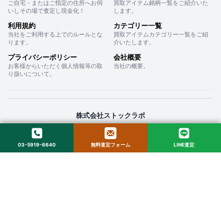
ご自宅・またはご指定の住所へお伺
買取アイテム銘柄一覧をご紹介いた
いしその場で査定し現金化！
します。
利用規約
カテゴリー一覧
当社をご利用する上でのルールとな
買取アイテムカテゴリー一覧をご紹
ります。
介いたします。
プライバシーポリシー
会社概要
お客様からいただく個人情報等の取
当社の概要。
り扱いについて。
株式会社ストックラボ
〒160-0022 東京都新宿区新宿２丁目１２−１６ セントフォービル ２０３
03-5919-6640
無料査定フォーム
LINE査定
© 2025 StockLab. All Rights Reserved.