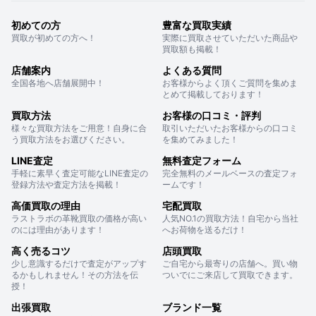
初めての方
豊富な買取実績
買取が初めての方へ！
実際に買取させていただいた商品や
買取額も掲載！
店舗案内
よくある質問
全国各地へ店舗展開中！
お客様からよく頂くご質問を集めま
とめて掲載しております！
買取方法
お客様の口コミ・評判
様々な買取方法をご用意！自身に合
取引いただいたお客様からの口コミ
う買取方法をお選びください。
を集めてみました！
LINE査定
無料査定フォーム
手軽に素早く査定可能なLINE査定の
完全無料のメールベースの査定フォ
登録方法や査定方法を掲載！
ームです！
高価買取の理由
宅配買取
ラストラボの革靴買取の価格が高い
人気NO.1の買取方法！自宅から当社
のには理由があります！
へお荷物を送るだけ！
高く売るコツ
店頭買取
少し意識するだけで査定がアップす
ご自宅から最寄りの店舗へ。買い物
るかもしれません！その方法を伝
ついでにご来店して買取できます。
授！
出張買取
ブランド一覧