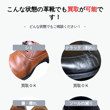
こんな状態の革靴でも
買取
が
可能
で
す！
- どんな状態でもご相談ください！ -
シミ
クラック（割れ）
買取ＯＫ
買取ＯＫ
傷・擦れ
ソールの減り