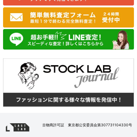
古物商許可証 東京都公安委員会第307731104330号