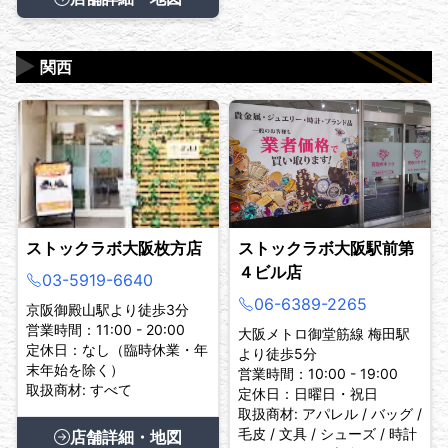
▶
関西
ストックラボ大阪枚方店
ストックラボ大阪駅前第
４ビル店
03-5919-6640
06-6389-2265
京阪御殿山駅より徒歩3分
営業時間：11:00 - 20:00
大阪メトロ御堂筋線 梅田駅
定休日：なし（臨時休業・年
より徒歩5分
末年始を除く）
営業時間：10:00 - 19:00
取扱商材: すべて
定休日：日曜日・祝日
取扱商材: アパレル / バッグ /
毛皮 / 文具 / シューズ / 時計
店舗詳細・地図