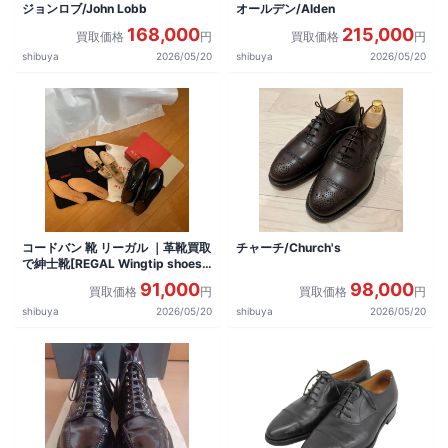
ジョンロブ/John Lobb
オールデン/Alden
168,000
215,000
買取価格
円
買取価格
円
shibuya
2026/05/20
shibuya
2026/05/20
コードバン 靴 リーガル ｜革靴買取
チャーチ/Church's
で紳士靴[REGAL Wingtip shoes]
を買取しました。
91,000
98,000
買取価格
円
買取価格
円
shibuya
2026/05/20
shibuya
2026/05/20