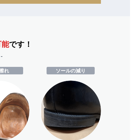
可能
です！
-
擦れ
ソールの減り