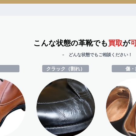
こんな状態の革靴でも
買取
が
- どんな状態でもご相談ください！ 
ミ
クラック（割れ）
傷・