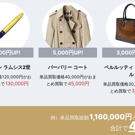
000円UP!
5,000円UP!
3,000
 ラムシス2世
バーバリー コート
ベルルッティ
ル
120,000円がお
単品買取価格40,000円がおま
130,000円
45,000円
取で
とめ買取で
単品買取価格30
3
とめ買取で
1,160,000円
例）単品買取総額
合計で