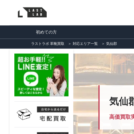
初めての方
ラストラボ 革靴買取
＞
対応エリア一覧
＞
気仙郡
気仙
高価買取