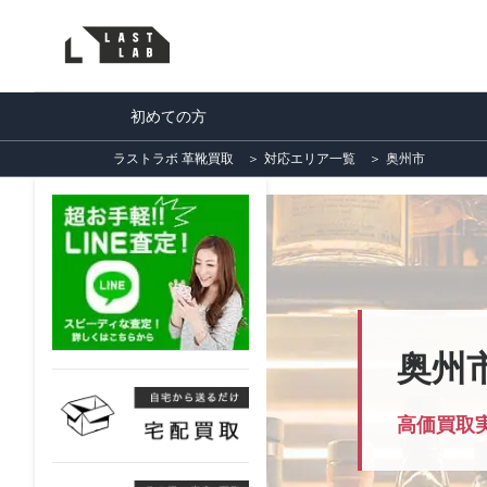
初めての方
ラストラボ 革靴買取
＞
対応エリア一覧
＞
奥州市
奥州
高価買取