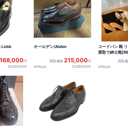
 Lobb
オールデン/Alden
コードバン 靴 
買取で紳士靴[REG
shoes]を買取
168,000
215,000
円
買取価格
円
買取
2026/05/20
shibuya
2026/05/20
shibuya