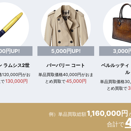
000円UP!
5,000円UP!
3,000
 ラムシス2世
バーバリー コート
ベルルッティ
ル
120,000円がお
単品買取価格40,000円がおま
130,000円
45,000円
取で
とめ買取で
単品買取価格30
3
とめ買取で
1,160,000円
例）単品買取総額
合計で