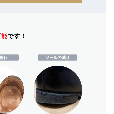
可能
です！
-
擦れ
ソールの減り