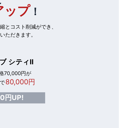
アップ
！
縮とコスト削減ができ、
いただきます。
ブ シティⅡ
70,000円が
80,000円
で
00円UP!