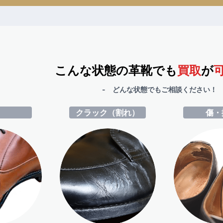
こんな状態の革靴でも
買取
が
- どんな状態でもご相談ください！ 
ミ
クラック（割れ）
傷・