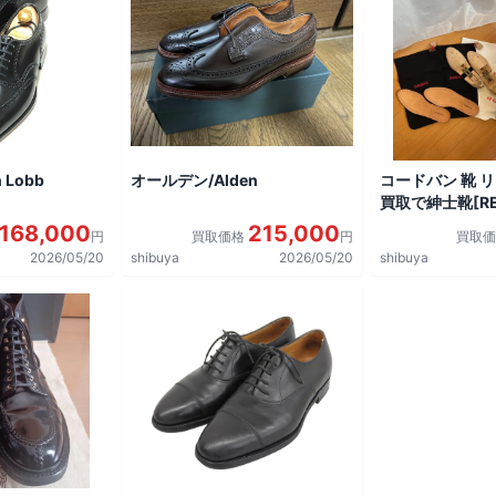
 Lobb
オールデン/Alden
コードバン 靴 
買取で紳士靴[REG
shoes]を買取
168,000
215,000
円
買取価格
円
買取
2026/05/20
shibuya
2026/05/20
shibuya