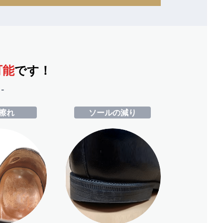
可能
です！
-
擦れ
ソールの減り