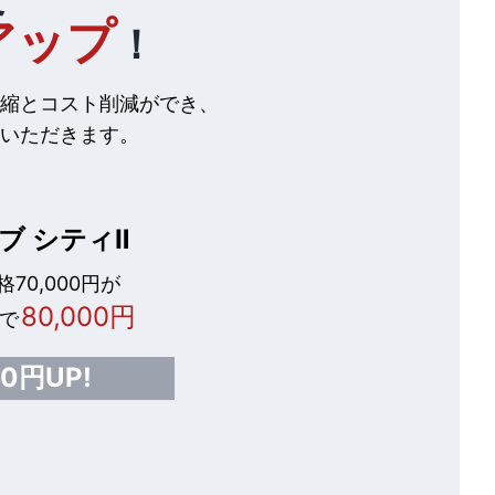
アップ
！
縮とコスト削減ができ、
いただきます。
ブ シティⅡ
70,000円が
80,000円
で
00円UP!