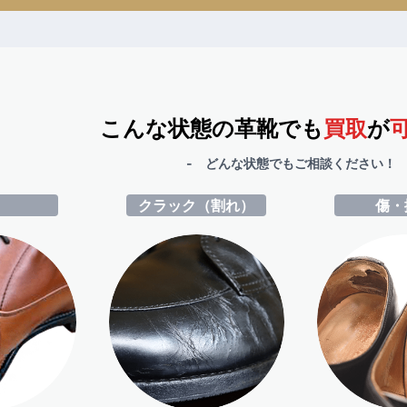
こんな状態の革靴でも
買取
が
- どんな状態でもご相談ください！ 
ミ
クラック（割れ）
傷・