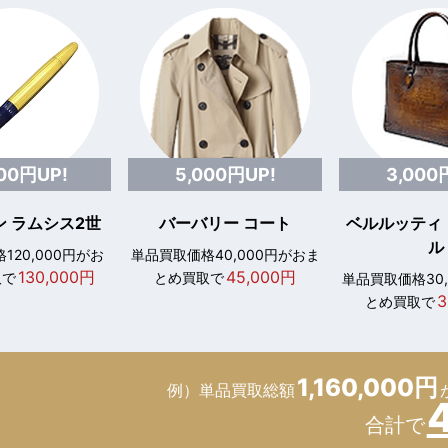
000円UP!
5,000円UP!
3,000
 ラムシス2世
バーバリー コート
ベルルッティ
ル
120,000円がお
単品買取価格40,000円がおま
130,000円
45,000円
取で
とめ買取で
単品買取価格30
3
とめ買取で
1,160,000円
例）単品買取総額
合計で