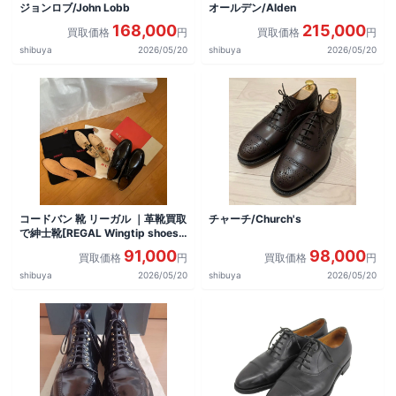
ジョンロブ/John Lobb
オールデン/Alden
168,000
215,000
買取価格
円
買取価格
円
shibuya
2026/05/20
shibuya
2026/05/20
コードバン 靴 リーガル ｜革靴買取
チャーチ/Church's
で紳士靴[REGAL Wingtip shoes]
を買取しました。
91,000
98,000
買取価格
円
買取価格
円
shibuya
2026/05/20
shibuya
2026/05/20