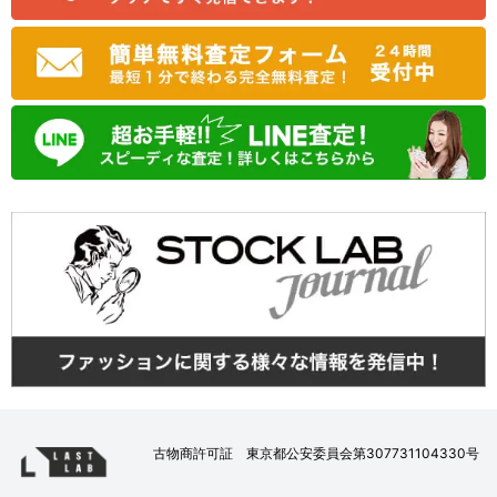
古物商許可証 東京都公安委員会第307731104330号