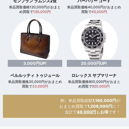
モンブラン ラムシス2世
バーバリー コート
単品買取価格120,000円がおまと
単品買取価格40,000円がおまとめ
め買取で
130,000円
買取で
45,000円
3,000円UP!
20,000円UP!
ベルルッティ トゥジュール
ロレックス サブマリーナ
単品買取価格30,000円がおまとめ
単品買取価格900,000円がおまと
買取で
33,000円
め買取で
920,000円
例）単品買取総額
1,160,000円
が
おまとめ買取で
1,208,000円
に！
合計で
48,000円
も
お得
です！