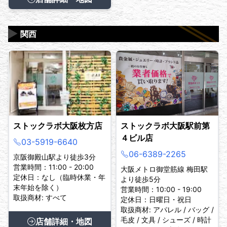
▶
関西
ストックラボ大阪枚方店
ストックラボ大阪駅前第
４ビル店
03-5919-6640
06-6389-2265
京阪御殿山駅より徒歩3分
営業時間：11:00 - 20:00
大阪メトロ御堂筋線 梅田駅
定休日：なし（臨時休業・年
より徒歩5分
末年始を除く）
営業時間：10:00 - 19:00
取扱商材: すべて
定休日：日曜日・祝日
取扱商材: アパレル / バッグ /
毛皮 / 文具 / シューズ / 時計
店舗詳細・地図