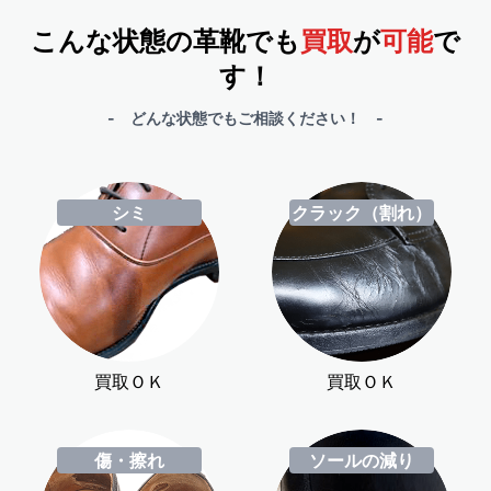
こんな状態の革靴でも
買取
が
可能
で
す！
- どんな状態でもご相談ください！ -
シミ
クラック（割れ）
買取ＯＫ
買取ＯＫ
傷・擦れ
ソールの減り