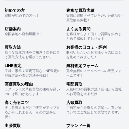
初めての方
豊富な買取実績
買取が初めての方へ！
実際に買取させていただいた商品や
買取額も掲載！
店舗案内
よくある質問
全国各地へ店舗展開中！
お客様からよく頂くご質問を集めま
とめて掲載しております！
買取方法
お客様の口コミ・評判
様々な買取方法をご用意！自身に合
取引いただいたお客様からの口コミ
う買取方法をお選びください。
を集めてみました！
LINE査定
無料査定フォーム
手軽に素早く査定可能なLINE査定の
完全無料のメールベースの査定フォ
登録方法や査定方法を掲載！
ームです！
高価買取の理由
宅配買取
ラストラボの革靴買取の価格が高い
人気NO.1の買取方法！自宅から当社
のには理由があります！
へお荷物を送るだけ！
高く売るコツ
店頭買取
少し意識するだけで査定がアップす
ご自宅から最寄りの店舗へ。買い物
るかもしれません！その方法を伝
ついでにご来店して買取できます。
授！
出張買取
ブランド一覧