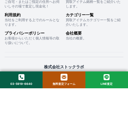
ご自宅・またはご指定の住所へお伺
買取アイテム銘柄一覧をご紹介いた
いしその場で査定し現金化！
します。
利用規約
カテゴリー一覧
当社をご利用する上でのルールとな
買取アイテムカテゴリー一覧をご紹
ります。
介いたします。
プライバシーポリシー
会社概要
お客様からいただく個人情報等の取
当社の概要。
り扱いについて。
株式会社ストックラボ
〒160-0022 東京都新宿区新宿２丁目１２−１６ セントフォービル ２０３
03-5919-6640
無料査定フォーム
LINE査定
© 2025 StockLab. All Rights Reserved.