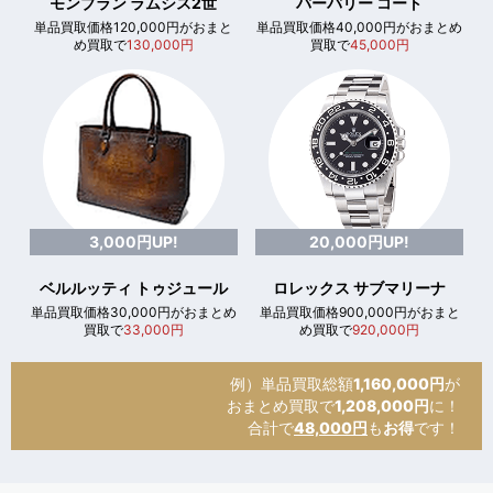
モンブラン ラムシス2世
バーバリー コート
単品買取価格120,000円がおまと
単品買取価格40,000円がおまとめ
め買取で
130,000円
買取で
45,000円
3,000円UP!
20,000円UP!
ベルルッティ トゥジュール
ロレックス サブマリーナ
単品買取価格30,000円がおまとめ
単品買取価格900,000円がおまと
買取で
33,000円
め買取で
920,000円
例）単品買取総額
1,160,000円
が
おまとめ買取で
1,208,000円
に！
合計で
48,000円
も
お得
です！