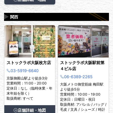
▶
関西
ストックラボ大阪枚方店
ストックラボ大阪駅前第
４ビル店
03-5919-6640
06-6389-2265
京阪御殿山駅より徒歩3分
営業時間：11:00 - 20:00
大阪メトロ御堂筋線 梅田駅
定休日：なし（臨時休業・年
より徒歩5分
末年始を除く）
営業時間：10:00 - 19:00
取扱商材: すべて
定休日：日曜日・祝日
取扱商材: アパレル / バッグ /
毛皮 / 文具 / シューズ / 時計
店舗詳細・地図