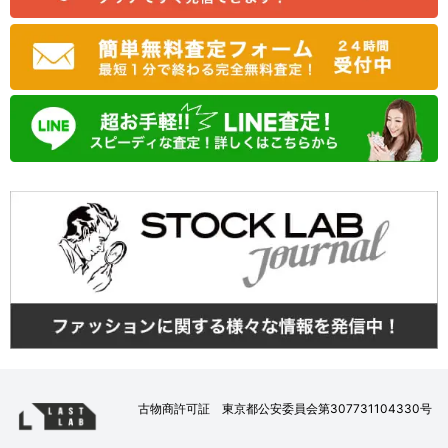
古物商許可証 東京都公安委員会第307731104330号