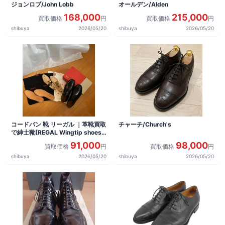
ジョンロブ/John Lobb
オールデン/Alden
168,000
215,000
買取価格
円
買取価格
円
shibuya
2026/05/20
shibuya
2026/05/20
コードバン 靴 リーガル ｜革靴買取
チャーチ/Church's
で紳士靴[REGAL Wingtip shoes]
を買取しました。
91,000
98,000
買取価格
円
買取価格
円
shibuya
2026/05/20
shibuya
2026/05/20