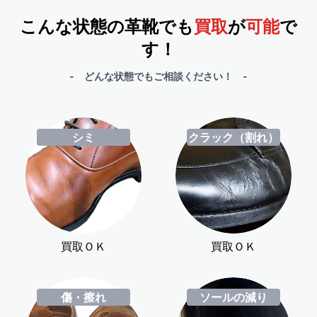
こんな状態の革靴でも
買取
が
可能
で
す！
- どんな状態でもご相談ください！ -
シミ
クラック（割れ）
買取ＯＫ
買取ＯＫ
傷・擦れ
ソールの減り