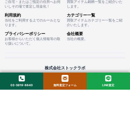
ご自宅・またはご指定の住所へお伺
買取アイテム銘柄一覧をご紹介いた
いしその場で査定し現金化！
します。
利用規約
カテゴリー一覧
当社をご利用する上でのルールとな
買取アイテムカテゴリー一覧をご紹
ります。
介いたします。
プライバシーポリシー
会社概要
お客様からいただく個人情報等の取
当社の概要。
り扱いについて。
株式会社ストックラボ
〒160-0022 東京都新宿区新宿２丁目１２−１６ セントフォービル ２０３
03-5919-6640
無料査定フォーム
LINE査定
© 2025 StockLab. All Rights Reserved.