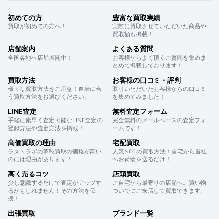
初めての方
豊富な買取実績
買取が初めての方へ！
実際に買取させていただいた商品や
買取額も掲載！
店舗案内
よくある質問
全国各地へ店舗展開中！
お客様からよく頂くご質問を集めま
とめて掲載しております！
買取方法
お客様の口コミ・評判
様々な買取方法をご用意！自身に合
取引いただいたお客様からの口コミ
う買取方法をお選びください。
を集めてみました！
LINE査定
無料査定フォーム
手軽に素早く査定可能なLINE査定の
完全無料のメールベースの査定フォ
登録方法や査定方法を掲載！
ームです！
高価買取の理由
宅配買取
ラストラボの革靴買取の価格が高い
人気NO.1の買取方法！自宅から当社
のには理由があります！
へお荷物を送るだけ！
高く売るコツ
店頭買取
少し意識するだけで査定がアップす
ご自宅から最寄りの店舗へ。買い物
るかもしれません！その方法を伝
ついでにご来店して買取できます。
授！
出張買取
ブランド一覧