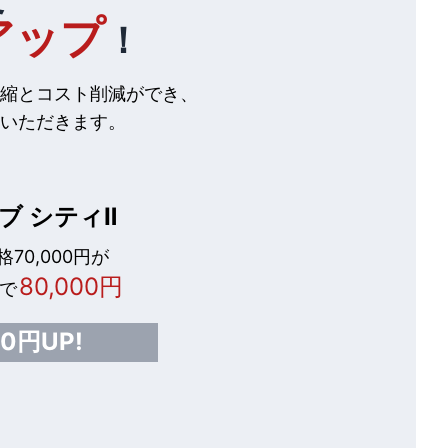
アップ
！
縮とコスト削減ができ、
いただきます。
ブ シティⅡ
70,000円が
80,000円
で
00円UP!