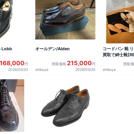
 Lobb
オールデン/Alden
コードバン 靴 
買取で紳士靴[REG
shoes]を買取
168,000
215,000
円
買取価格
円
買取
2026/05/20
shibuya
2026/05/20
shibuya