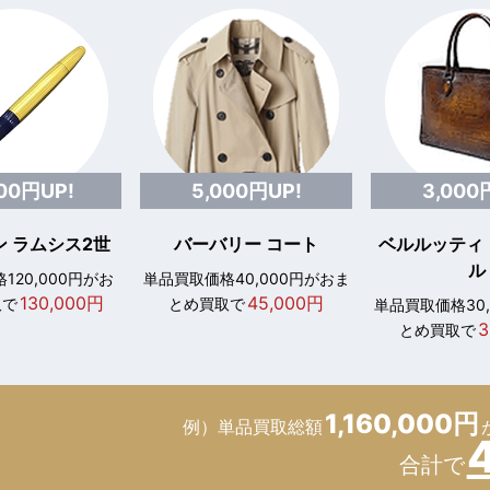
000円UP!
5,000円UP!
3,000
 ラムシス2世
バーバリー コート
ベルルッティ
ル
120,000円がお
単品買取価格40,000円がおま
130,000円
45,000円
取で
とめ買取で
単品買取価格30
3
とめ買取で
1,160,000円
例）単品買取総額
合計で