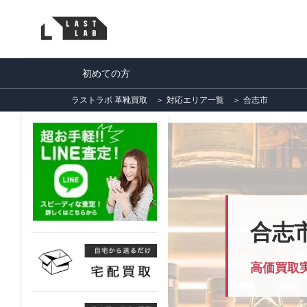
初めての方
ラストラボ 革靴買取
＞
対応エリア一覧
＞
合志市
合志
高価買取