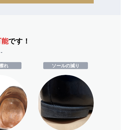
可能
です！
-
擦れ
ソールの減り