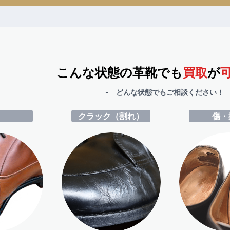
こんな状態の革靴でも
買取
が
- どんな状態でもご相談ください！ 
ミ
クラック（割れ）
傷・