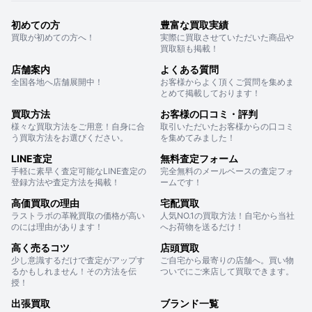
初めての方
豊富な買取実績
買取が初めての方へ！
実際に買取させていただいた商品や
買取額も掲載！
店舗案内
よくある質問
全国各地へ店舗展開中！
お客様からよく頂くご質問を集めま
とめて掲載しております！
買取方法
お客様の口コミ・評判
様々な買取方法をご用意！自身に合
取引いただいたお客様からの口コミ
う買取方法をお選びください。
を集めてみました！
LINE査定
無料査定フォーム
手軽に素早く査定可能なLINE査定の
完全無料のメールベースの査定フォ
登録方法や査定方法を掲載！
ームです！
高価買取の理由
宅配買取
ラストラボの革靴買取の価格が高い
人気NO.1の買取方法！自宅から当社
のには理由があります！
へお荷物を送るだけ！
高く売るコツ
店頭買取
少し意識するだけで査定がアップす
ご自宅から最寄りの店舗へ。買い物
るかもしれません！その方法を伝
ついでにご来店して買取できます。
授！
出張買取
ブランド一覧