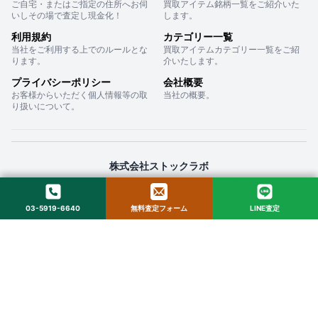
ご自宅・またはご指定の住所へお伺
買取アイテム銘柄一覧をご紹介いた
いしその場で査定し現金化！
します。
利用規約
カテゴリー一覧
当社をご利用する上でのルールとな
買取アイテムカテゴリー一覧をご紹
ります。
介いたします。
プライバシーポリシー
会社概要
お客様からいただく個人情報等の取
当社の概要。
り扱いについて。
株式会社ストックラボ
〒160-0022 東京都新宿区新宿２丁目１２−１６ セントフォービル ２０３
03-5919-6640
無料査定フォーム
LINE査定
© 2025 StockLab. All Rights Reserved.