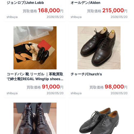
ジョンロブ/John Lobb
オールデン/Alden
168,000
215,000
買取価格
円
買取価格
円
shibuya
2026/05/20
shibuya
2026/05/20
コードバン 靴 リーガル ｜革靴買取
チャーチ/Church's
で紳士靴[REGAL Wingtip shoes]
を買取しました。
91,000
98,000
買取価格
円
買取価格
円
shibuya
2026/05/20
shibuya
2026/05/20