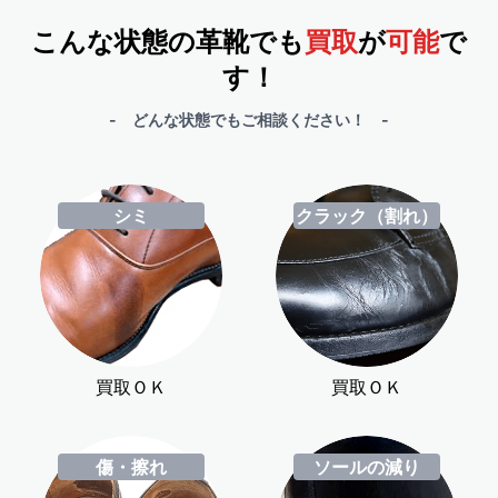
こんな状態の革靴でも
買取
が
可能
で
す！
- どんな状態でもご相談ください！ -
シミ
クラック（割れ）
買取ＯＫ
買取ＯＫ
傷・擦れ
ソールの減り