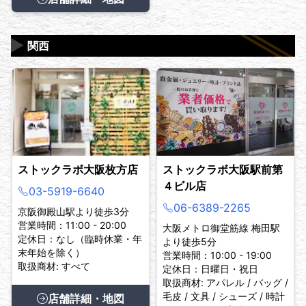
▶
関西
ストックラボ大阪枚方店
ストックラボ大阪駅前第
４ビル店
03-5919-6640
06-6389-2265
京阪御殿山駅より徒歩3分
営業時間：11:00 - 20:00
大阪メトロ御堂筋線 梅田駅
定休日：なし（臨時休業・年
より徒歩5分
末年始を除く）
営業時間：10:00 - 19:00
取扱商材: すべて
定休日：日曜日・祝日
取扱商材: アパレル / バッグ /
毛皮 / 文具 / シューズ / 時計
店舗詳細・地図