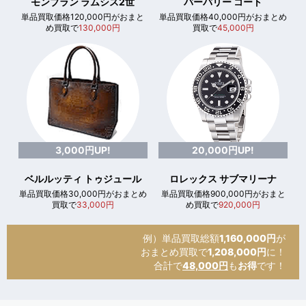
モンブラン ラムシス2世
バーバリー コート
単品買取価格120,000円がおまと
単品買取価格40,000円がおまとめ
め買取で
130,000円
買取で
45,000円
3,000円UP!
20,000円UP!
ベルルッティ トゥジュール
ロレックス サブマリーナ
単品買取価格30,000円がおまとめ
単品買取価格900,000円がおまと
買取で
33,000円
め買取で
920,000円
例）単品買取総額
1,160,000円
が
おまとめ買取で
1,208,000円
に！
合計で
48,000円
も
お得
です！