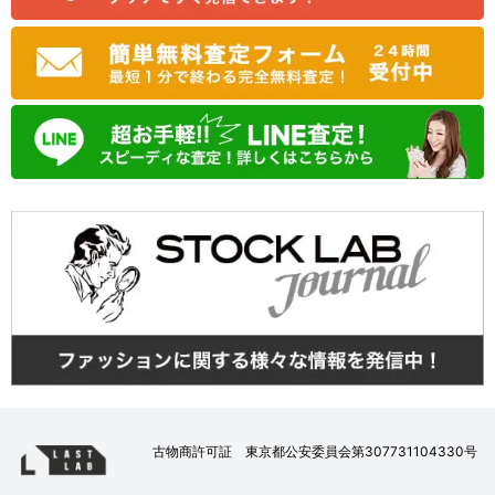
古物商許可証 東京都公安委員会第307731104330号