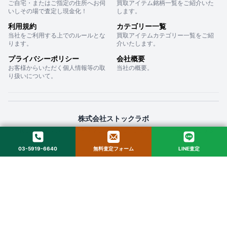
ご自宅・またはご指定の住所へお伺
買取アイテム銘柄一覧をご紹介いた
いしその場で査定し現金化！
します。
利用規約
カテゴリー一覧
当社をご利用する上でのルールとな
買取アイテムカテゴリー一覧をご紹
ります。
介いたします。
プライバシーポリシー
会社概要
お客様からいただく個人情報等の取
当社の概要。
り扱いについて。
株式会社ストックラボ
〒160-0022 東京都新宿区新宿２丁目１２−１６ セントフォービル ２０３
03-5919-6640
無料査定フォーム
LINE査定
© 2025 StockLab. All Rights Reserved.