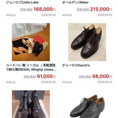
ジョンロブ/John Lobb
オールデン/Alden
168,000
215,000
買取価格
円
買取価格
円
shibuya
2026/05/20
shibuya
2026/05/20
コードバン 靴 リーガル ｜革靴買取
チャーチ/Church's
で紳士靴[REGAL Wingtip shoes]
を買取しました。
91,000
98,000
買取価格
円
買取価格
円
shibuya
2026/05/20
shibuya
2026/05/20