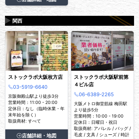
▶
関西
ストックラボ大阪枚方店
ストックラボ大阪駅前第
４ビル店
03-5919-6640
06-6389-2265
京阪御殿山駅より徒歩3分
営業時間：11:00 - 20:00
大阪メトロ御堂筋線 梅田駅
定休日：なし（臨時休業・年
より徒歩5分
末年始を除く）
営業時間：10:00 - 19:00
取扱商材: すべて
定休日：日曜日・祝日
取扱商材: アパレル / バッグ /
毛皮 / 文具 / シューズ / 時計
店舗詳細・地図