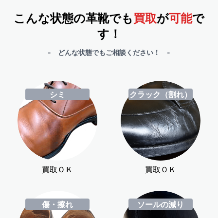
こんな状態の革靴でも
買取
が
可能
で
す！
- どんな状態でもご相談ください！ -
シミ
クラック（割れ）
買取ＯＫ
買取ＯＫ
傷・擦れ
ソールの減り