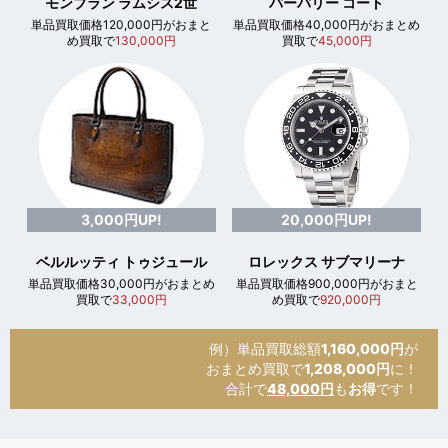
モンブラン ラムシス2世
バーバリー コート
単品買取価格120,000円がおまと
単品買取価格40,000円がおまとめ
め買取で
130,000円
買取で
45,000円
3,000円UP!
20,000円UP!
ベルルッティ トゥジュール
ロレックス サブマリーナ
単品買取価格30,000円がおまとめ
単品買取価格900,000円がおまと
買取で
33,000円
め買取で
920,000円
例）単品買取総額
1,160,000円
が
おまとめ買取で
1,208,000円
に！
合計で
48,000円
も
お得
です！