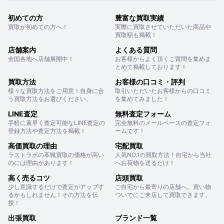
初めての方
豊富な買取実績
買取が初めての方へ！
実際に買取させていただいた商品や
買取額も掲載！
店舗案内
よくある質問
全国各地へ店舗展開中！
お客様からよく頂くご質問を集めま
とめて掲載しております！
買取方法
お客様の口コミ・評判
様々な買取方法をご用意！自身に合
取引いただいたお客様からの口コミ
う買取方法をお選びください。
を集めてみました！
LINE査定
無料査定フォーム
手軽に素早く査定可能なLINE査定の
完全無料のメールベースの査定フォ
登録方法や査定方法を掲載！
ームです！
高価買取の理由
宅配買取
ラストラボの革靴買取の価格が高い
人気NO.1の買取方法！自宅から当社
のには理由があります！
へお荷物を送るだけ！
高く売るコツ
店頭買取
少し意識するだけで査定がアップす
ご自宅から最寄りの店舗へ。買い物
るかもしれません！その方法を伝
ついでにご来店して買取できます。
授！
出張買取
ブランド一覧