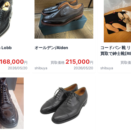
 Lobb
オールデン/Alden
コードバン 靴 
買取で紳士靴[REG
shoes]を買取
168,000
215,000
円
買取価格
円
買取
2026/05/20
shibuya
2026/05/20
shibuya