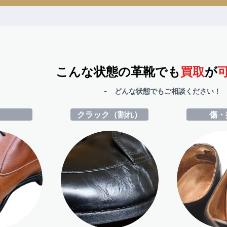
こんな状態の革靴でも
買取
が
- どんな状態でもご相談ください！ 
ミ
クラック（割れ）
傷・