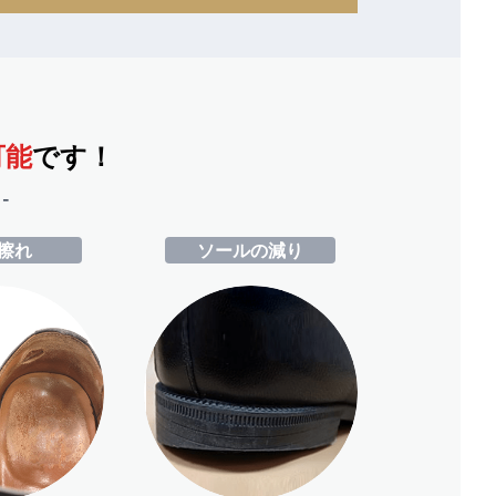
可能
です！
-
擦れ
ソールの減り