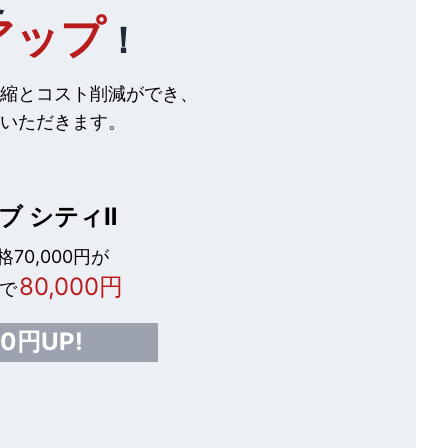
アップ
！
縮とコスト削減ができ、
いただきます。
ブ シティⅡ
70,000円が
80,000円
で
00円UP!