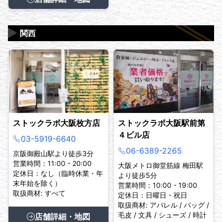
▶
関西
ストックラボ大阪枚方店
ストックラボ大阪駅前第
４ビル店
03-5919-6640
06-6389-2265
京阪御殿山駅より徒歩3分
営業時間：11:00 - 20:00
大阪メトロ御堂筋線 梅田駅
定休日：なし（臨時休業・年
より徒歩5分
末年始を除く）
営業時間：10:00 - 19:00
取扱商材: すべて
定休日：日曜日・祝日
取扱商材: アパレル / バッグ /
毛皮 / 文具 / シューズ / 時計
店舗詳細・地図