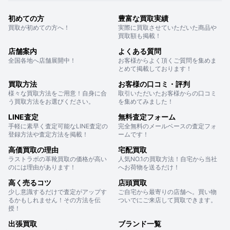
初めての方
豊富な買取実績
買取が初めての方へ！
実際に買取させていただいた商品や
買取額も掲載！
店舗案内
よくある質問
全国各地へ店舗展開中！
お客様からよく頂くご質問を集めま
とめて掲載しております！
買取方法
お客様の口コミ・評判
様々な買取方法をご用意！自身に合
取引いただいたお客様からの口コミ
う買取方法をお選びください。
を集めてみました！
LINE査定
無料査定フォーム
手軽に素早く査定可能なLINE査定の
完全無料のメールベースの査定フォ
登録方法や査定方法を掲載！
ームです！
高価買取の理由
宅配買取
ラストラボの革靴買取の価格が高い
人気NO.1の買取方法！自宅から当社
のには理由があります！
へお荷物を送るだけ！
高く売るコツ
店頭買取
少し意識するだけで査定がアップす
ご自宅から最寄りの店舗へ。買い物
るかもしれません！その方法を伝
ついでにご来店して買取できます。
授！
出張買取
ブランド一覧