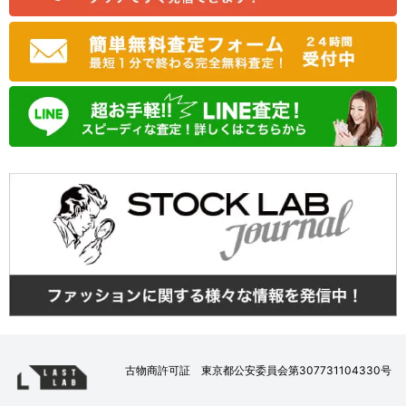
古物商許可証 東京都公安委員会第307731104330号