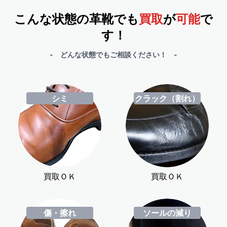
こんな状態の革靴でも
買取
が
可能
で
す！
- どんな状態でもご相談ください！ -
シミ
クラック（割れ）
買取ＯＫ
買取ＯＫ
傷・擦れ
ソールの減り