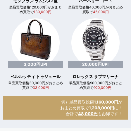
モンブラン ラムシス2世
バーバリー コート
単品買取価格120,000円がおまと
単品買取価格40,000円がおまとめ
め買取で
130,000円
買取で
45,000円
3,000円UP!
20,000円UP!
ベルルッティ トゥジュール
ロレックス サブマリーナ
単品買取価格30,000円がおまとめ
単品買取価格900,000円がおまと
買取で
33,000円
め買取で
920,000円
例）単品買取総額
1,160,000円
が
おまとめ買取で
1,208,000円
に！
合計で
48,000円
も
お得
です！