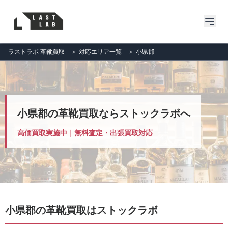
ラストラボ 革靴買取
＞
対応エリア一覧
＞
小県郡
小県郡の革靴買取ならストックラボへ
高価買取実施中｜無料査定・出張買取対応
小県郡の革靴買取はストックラボ