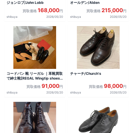
ジョンロブ/John Lobb
オールデン/Alden
168,000
215,000
買取価格
円
買取価格
円
shibuya
2026/05/20
shibuya
2026/05/20
コードバン 靴 リーガル ｜革靴買取
チャーチ/Church's
で紳士靴[REGAL Wingtip shoes]
を買取しました。
91,000
98,000
買取価格
円
買取価格
円
shibuya
2026/05/20
shibuya
2026/05/20