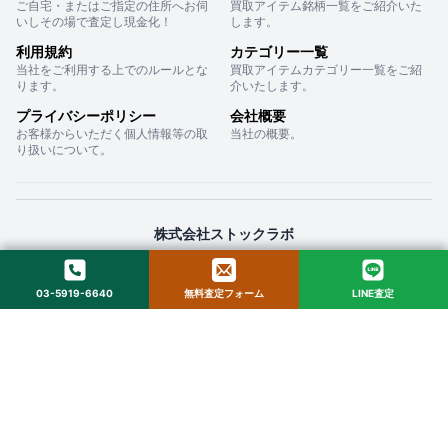
ご自宅・またはご指定の住所へお伺
買取アイテム銘柄一覧をご紹介いた
いしその場で査定し現金化！
します。
利用規約
カテゴリー一覧
当社をご利用する上でのルールとな
買取アイテムカテゴリー一覧をご紹
ります。
介いたします。
プライバシーポリシー
会社概要
お客様からいただく個人情報等の取
当社の概要。
り扱いについて。
株式会社ストックラボ
〒160-0022 東京都新宿区新宿２丁目１２−１６ セントフォービル ２０３
03-5919-6640
無料査定フォーム
LINE査定
© 2025 StockLab. All Rights Reserved.