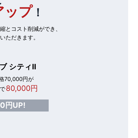
アップ
！
縮とコスト削減ができ、
いただきます。
ブ シティⅡ
70,000円が
80,000円
で
00円UP!