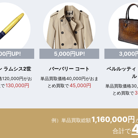
000円UP!
5,000円UP!
3,000
 ラムシス2世
バーバリー コート
ベルルッティ
ル
120,000円がお
単品買取価格40,000円がおま
130,000円
45,000円
取で
とめ買取で
単品買取価格30
3
とめ買取で
1,160,000円
例）単品買取総額
合計で