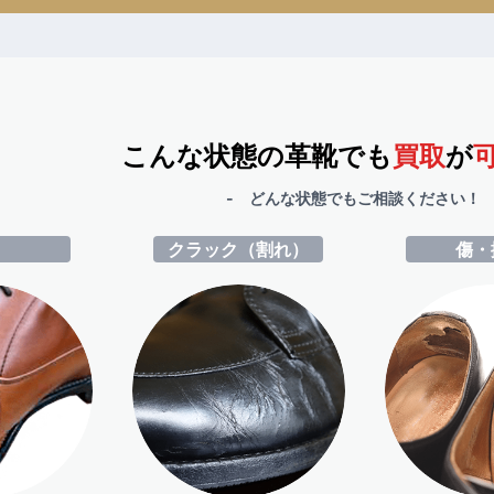
こんな状態の革靴でも
買取
が
- どんな状態でもご相談ください！ 
ミ
クラック（割れ）
傷・