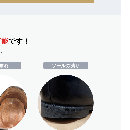
可能
です！
-
擦れ
ソールの減り