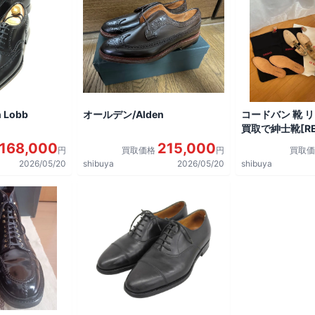
 Lobb
オールデン/Alden
コードバン 靴 
買取で紳士靴[REG
shoes]を買取
168,000
215,000
円
買取価格
円
買取
2026/05/20
shibuya
2026/05/20
shibuya