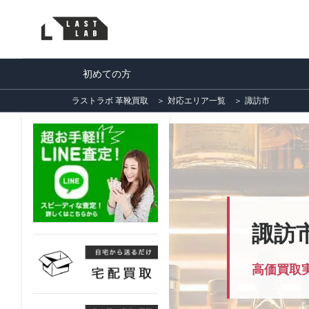
初めての方
ラストラボ 革靴買取
＞
対応エリア一覧
＞
諏訪市
諏訪
高価買取