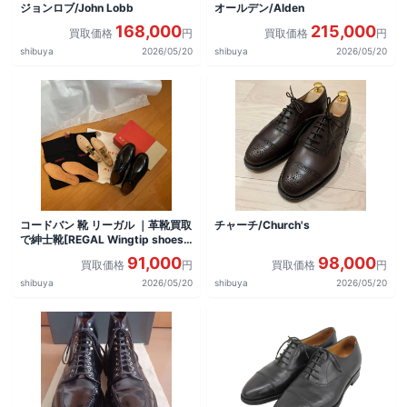
ジョンロブ/John Lobb
オールデン/Alden
168,000
215,000
買取価格
円
買取価格
円
shibuya
2026/05/20
shibuya
2026/05/20
コードバン 靴 リーガル ｜革靴買取
チャーチ/Church's
で紳士靴[REGAL Wingtip shoes]
を買取しました。
91,000
98,000
買取価格
円
買取価格
円
shibuya
2026/05/20
shibuya
2026/05/20