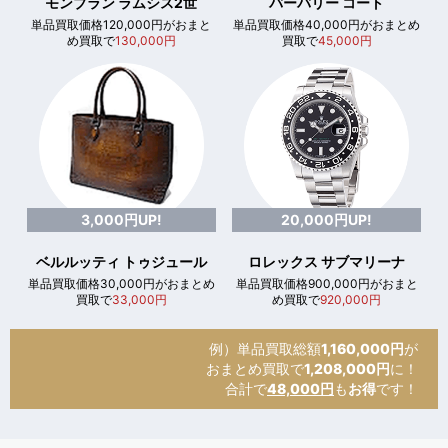
モンブラン ラムシス2世
バーバリー コート
単品買取価格120,000円がおまと
単品買取価格40,000円がおまとめ
め買取で
130,000円
買取で
45,000円
3,000円UP!
20,000円UP!
ベルルッティ トゥジュール
ロレックス サブマリーナ
単品買取価格30,000円がおまとめ
単品買取価格900,000円がおまと
買取で
33,000円
め買取で
920,000円
例）単品買取総額
1,160,000円
が
おまとめ買取で
1,208,000円
に！
合計で
48,000円
も
お得
です！