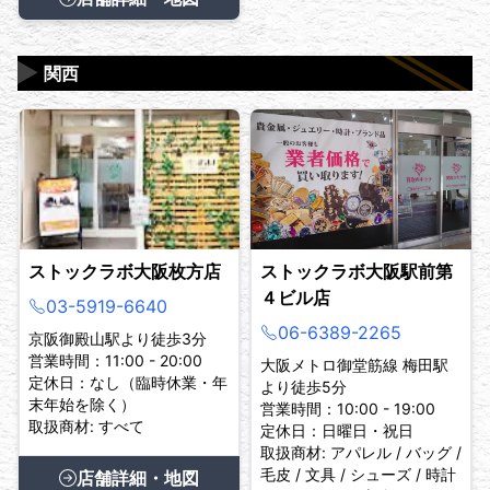
▶
関西
ストックラボ大阪枚方店
ストックラボ大阪駅前第
４ビル店
03-5919-6640
06-6389-2265
京阪御殿山駅より徒歩3分
営業時間：11:00 - 20:00
大阪メトロ御堂筋線 梅田駅
定休日：なし（臨時休業・年
より徒歩5分
末年始を除く）
営業時間：10:00 - 19:00
取扱商材: すべて
定休日：日曜日・祝日
取扱商材: アパレル / バッグ /
毛皮 / 文具 / シューズ / 時計
店舗詳細・地図