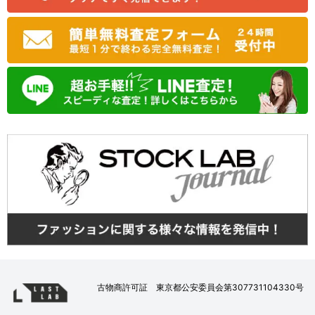
古物商許可証 東京都公安委員会第307731104330号