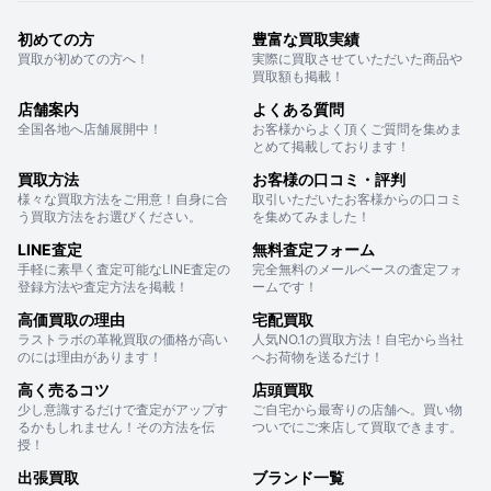
初めての方
豊富な買取実績
買取が初めての方へ！
実際に買取させていただいた商品や
買取額も掲載！
店舗案内
よくある質問
全国各地へ店舗展開中！
お客様からよく頂くご質問を集めま
とめて掲載しております！
買取方法
お客様の口コミ・評判
様々な買取方法をご用意！自身に合
取引いただいたお客様からの口コミ
う買取方法をお選びください。
を集めてみました！
LINE査定
無料査定フォーム
手軽に素早く査定可能なLINE査定の
完全無料のメールベースの査定フォ
登録方法や査定方法を掲載！
ームです！
高価買取の理由
宅配買取
ラストラボの革靴買取の価格が高い
人気NO.1の買取方法！自宅から当社
のには理由があります！
へお荷物を送るだけ！
高く売るコツ
店頭買取
少し意識するだけで査定がアップす
ご自宅から最寄りの店舗へ。買い物
るかもしれません！その方法を伝
ついでにご来店して買取できます。
授！
出張買取
ブランド一覧