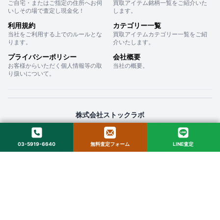
ご自宅・またはご指定の住所へお伺
買取アイテム銘柄一覧をご紹介いた
いしその場で査定し現金化！
します。
利用規約
カテゴリー一覧
当社をご利用する上でのルールとな
買取アイテムカテゴリー一覧をご紹
ります。
介いたします。
プライバシーポリシー
会社概要
お客様からいただく個人情報等の取
当社の概要。
り扱いについて。
株式会社ストックラボ
〒160-0022 東京都新宿区新宿２丁目１２−１６ セントフォービル ２０３
03-5919-6640
無料査定フォーム
LINE査定
© 2025 StockLab. All Rights Reserved.