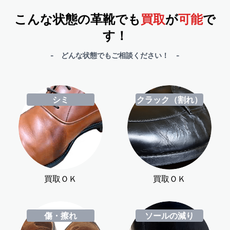
こんな状態の革靴でも
買取
が
可能
で
す！
- どんな状態でもご相談ください！ -
シミ
クラック（割れ）
買取ＯＫ
買取ＯＫ
傷・擦れ
ソールの減り