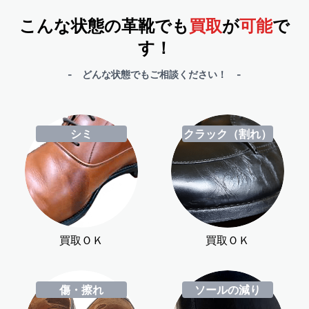
こんな状態の革靴でも
買取
が
可能
で
す！
- どんな状態でもご相談ください！ -
シミ
クラック（割れ）
買取ＯＫ
買取ＯＫ
傷・擦れ
ソールの減り