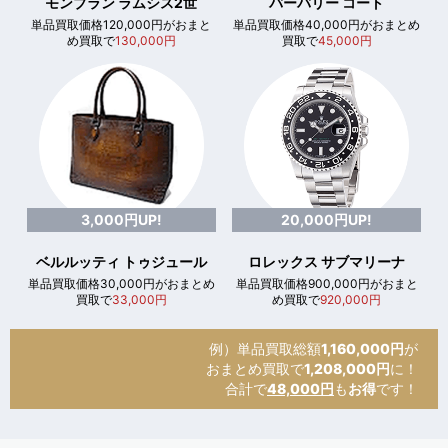
モンブラン ラムシス2世
バーバリー コート
単品買取価格120,000円がおまと
単品買取価格40,000円がおまとめ
め買取で
130,000円
買取で
45,000円
3,000円UP!
20,000円UP!
ベルルッティ トゥジュール
ロレックス サブマリーナ
単品買取価格30,000円がおまとめ
単品買取価格900,000円がおまと
買取で
33,000円
め買取で
920,000円
例）単品買取総額
1,160,000円
が
おまとめ買取で
1,208,000円
に！
合計で
48,000円
も
お得
です！