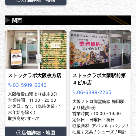
▶
関西
ストックラボ大阪枚方店
ストックラボ大阪駅前第
４ビル店
03-5919-6640
06-6389-2265
京阪御殿山駅より徒歩3分
営業時間：11:00 - 20:00
大阪メトロ御堂筋線 梅田駅
定休日：なし（臨時休業・年
より徒歩5分
末年始を除く）
営業時間：10:00 - 19:00
取扱商材: すべて
定休日：日曜日・祝日
取扱商材: アパレル / バッグ /
毛皮 / 文具 / シューズ / 時計
店舗詳細・地図