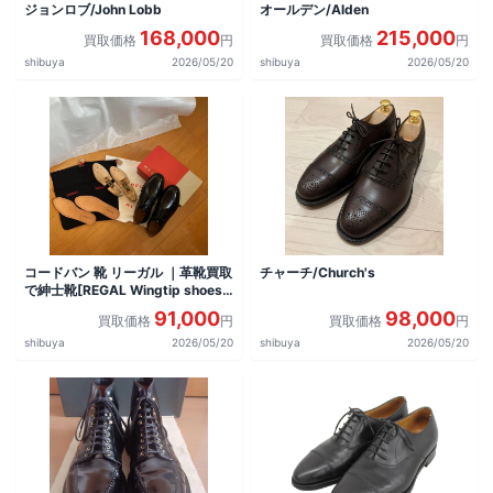
ジョンロブ/John Lobb
オールデン/Alden
168,000
215,000
買取価格
円
買取価格
円
shibuya
2026/05/20
shibuya
2026/05/20
コードバン 靴 リーガル ｜革靴買取
チャーチ/Church's
で紳士靴[REGAL Wingtip shoes]
を買取しました。
91,000
98,000
買取価格
円
買取価格
円
shibuya
2026/05/20
shibuya
2026/05/20