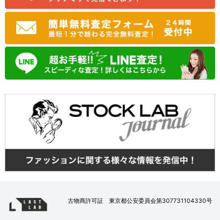
古物商許可証 東京都公安委員会第307731104330号