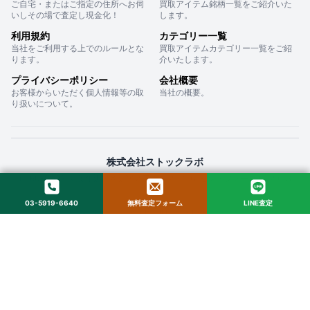
ご自宅・またはご指定の住所へお伺
買取アイテム銘柄一覧をご紹介いた
いしその場で査定し現金化！
します。
利用規約
カテゴリー一覧
当社をご利用する上でのルールとな
買取アイテムカテゴリー一覧をご紹
ります。
介いたします。
プライバシーポリシー
会社概要
お客様からいただく個人情報等の取
当社の概要。
り扱いについて。
株式会社ストックラボ
〒160-0022 東京都新宿区新宿２丁目１２−１６ セントフォービル ２０３
03-5919-6640
無料査定フォーム
LINE査定
© 2025 StockLab. All Rights Reserved.