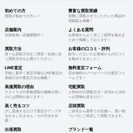
初めての方
豊富な買取実績
買取が初めての方へ！
実際に買取させていただいた商品や
買取額も掲載！
店舗案内
よくある質問
全国各地へ店舗展開中！
お客様からよく頂くご質問を集めま
とめて掲載しております！
買取方法
お客様の口コミ・評判
様々な買取方法をご用意！自身に合
取引いただいたお客様からの口コミ
う買取方法をお選びください。
を集めてみました！
LINE査定
無料査定フォーム
手軽に素早く査定可能なLINE査定の
完全無料のメールベースの査定フォ
登録方法や査定方法を掲載！
ームです！
高価買取の理由
宅配買取
ラストラボの革靴買取の価格が高い
人気NO.1の買取方法！自宅から当社
のには理由があります！
へお荷物を送るだけ！
高く売るコツ
店頭買取
少し意識するだけで査定がアップす
ご自宅から最寄りの店舗へ。買い物
るかもしれません！その方法を伝
ついでにご来店して買取できます。
授！
出張買取
ブランド一覧