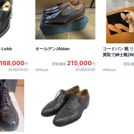
 Lobb
オールデン/Alden
コードバン 靴 
買取で紳士靴[REG
shoes]を買取
168,000
215,000
円
買取価格
円
買取
2026/05/20
shibuya
2026/05/20
shibuya