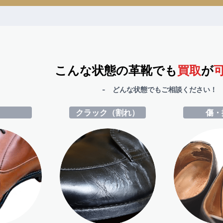
こんな状態の革靴でも
買取
が
- どんな状態でもご相談ください！ 
ミ
クラック（割れ）
傷・