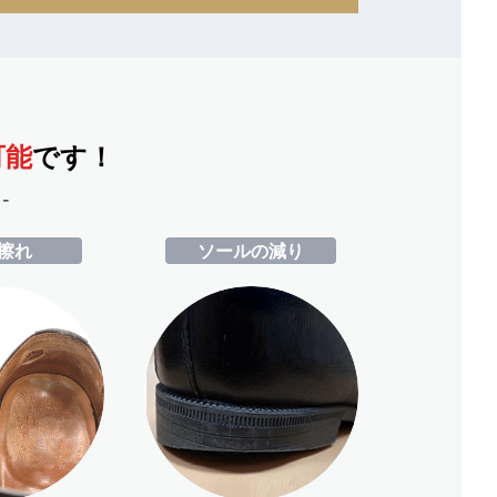
可能
です！
-
擦れ
ソールの減り