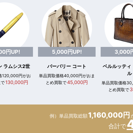
000円UP!
5,000円UP!
3,000
 ラムシス2世
バーバリー コート
ベルルッティ
ル
120,000円がお
単品買取価格40,000円がおま
130,000円
45,000円
取で
とめ買取で
単品買取価格30
3
とめ買取で
1,160,000円
例）単品買取総額
合計で