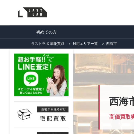
初めての方
ラストラボ 革靴買取
＞
対応エリア一覧
＞
西海市
西海
高価買取