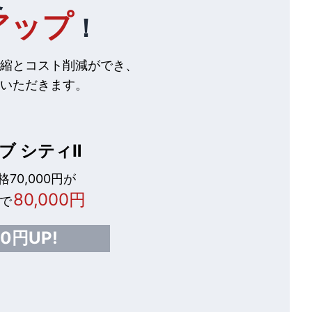
アップ
！
縮とコスト削減ができ、
いただきます。
ブ シティⅡ
70,000円が
80,000円
で
00円UP!