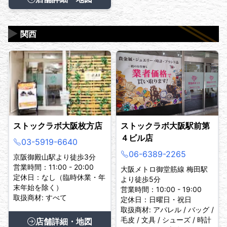
▶
関西
ストックラボ大阪枚方店
ストックラボ大阪駅前第
４ビル店
03-5919-6640
06-6389-2265
京阪御殿山駅より徒歩3分
営業時間：11:00 - 20:00
大阪メトロ御堂筋線 梅田駅
定休日：なし（臨時休業・年
より徒歩5分
末年始を除く）
営業時間：10:00 - 19:00
取扱商材: すべて
定休日：日曜日・祝日
取扱商材: アパレル / バッグ /
毛皮 / 文具 / シューズ / 時計
店舗詳細・地図