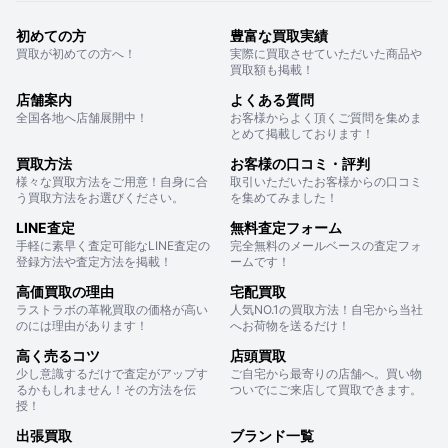
初めての方
豊富な買取実績
買取が初めての方へ！
実際に買取させていただいた商品や
買取額も掲載！
店舗案内
よくある質問
全国各地へ店舗展開中！
お客様からよく頂くご質問を集めま
とめて掲載しております！
買取方法
お客様の口コミ・評判
様々な買取方法をご用意！自身に合
取引いただいたお客様からの口コミ
う買取方法をお選びください。
を集めてみました！
LINE査定
無料査定フォーム
手軽に素早く査定可能なLINE査定の
完全無料のメールベースの査定フォ
登録方法や査定方法を掲載！
ームです！
高価買取の理由
宅配買取
ラストラボの革靴買取の価格が高い
人気NO.1の買取方法！自宅から当社
のには理由があります！
へお荷物を送るだけ！
高く売るコツ
店頭買取
少し意識するだけで査定がアップす
ご自宅から最寄りの店舗へ。買い物
るかもしれません！その方法を伝
ついでにご来店して買取できます。
授！
出張買取
ブランド一覧