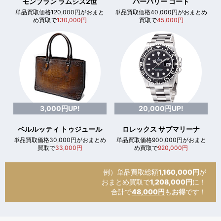
モンブラン ラムシス2世
バーバリー コート
単品買取価格120,000円がおまと
単品買取価格40,000円がおまとめ
め買取で
130,000円
買取で
45,000円
3,000円UP!
20,000円UP!
ベルルッティ トゥジュール
ロレックス サブマリーナ
単品買取価格30,000円がおまとめ
単品買取価格900,000円がおまと
買取で
33,000円
め買取で
920,000円
例）単品買取総額
1,160,000円
が
おまとめ買取で
1,208,000円
に！
合計で
48,000円
も
お得
です！