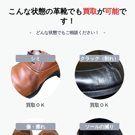
こんな状態の革靴でも
買取
が
可能
で
す！
- どんな状態でもご相談ください！ -
シミ
クラック（割れ）
買取ＯＫ
買取ＯＫ
傷・擦れ
ソールの減り