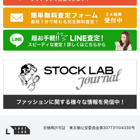
古物商許可証 東京都公安委員会第307731104330号