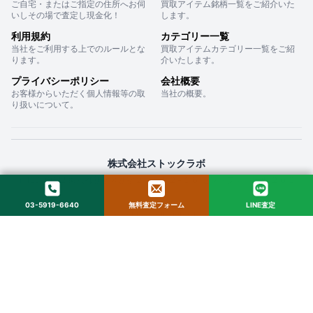
ご自宅・またはご指定の住所へお伺
買取アイテム銘柄一覧をご紹介いた
いしその場で査定し現金化！
します。
利用規約
カテゴリー一覧
当社をご利用する上でのルールとな
買取アイテムカテゴリー一覧をご紹
ります。
介いたします。
プライバシーポリシー
会社概要
お客様からいただく個人情報等の取
当社の概要。
り扱いについて。
株式会社ストックラボ
〒160-0022 東京都新宿区新宿２丁目１２−１６ セントフォービル ２０３
03-5919-6640
無料査定フォーム
LINE査定
© 2025 StockLab. All Rights Reserved.