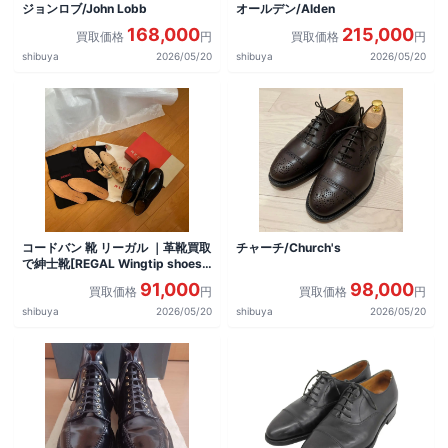
ジョンロブ/John Lobb
オールデン/Alden
168,000
215,000
買取価格
円
買取価格
円
shibuya
2026/05/20
shibuya
2026/05/20
コードバン 靴 リーガル ｜革靴買取
チャーチ/Church's
で紳士靴[REGAL Wingtip shoes]
を買取しました。
91,000
98,000
買取価格
円
買取価格
円
shibuya
2026/05/20
shibuya
2026/05/20