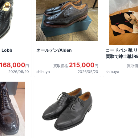
 Lobb
オールデン/Alden
コードバン 靴 
買取で紳士靴[REG
shoes]を買取
168,000
215,000
円
買取価格
円
買取
2026/05/20
shibuya
2026/05/20
shibuya