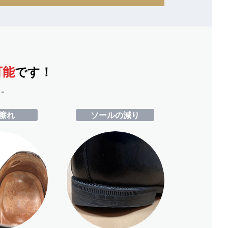
可能
です！
-
擦れ
ソールの減り