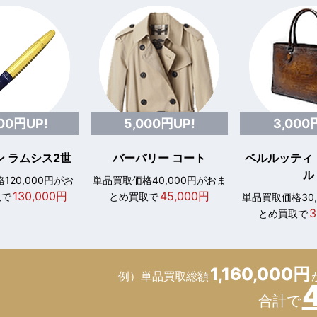
000円UP!
5,000円UP!
3,000
 ラムシス2世
バーバリー コート
ベルルッティ
ル
120,000円がお
単品買取価格40,000円がおま
130,000円
45,000円
取で
とめ買取で
単品買取価格30
3
とめ買取で
1,160,000円
例）単品買取総額
合計で