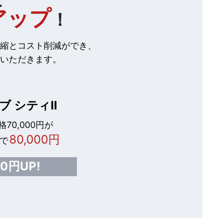
アップ
！
縮とコスト削減ができ、
いただきます。
ブ シティⅡ
70,000円が
80,000円
で
00円UP!