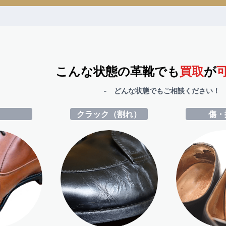
こんな状態の革靴でも
買取
が
- どんな状態でもご相談ください！ 
ミ
クラック（割れ）
傷・