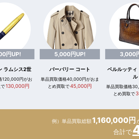
000円UP!
5,000円UP!
3,000
 ラムシス2世
バーバリー コート
ベルルッティ
ル
120,000円がお
単品買取価格40,000円がおま
130,000円
45,000円
取で
とめ買取で
単品買取価格30
3
とめ買取で
1,160,000円
例）単品買取総額
合計で