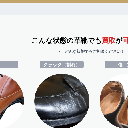
こんな状態の革靴でも
買取
が
- どんな状態でもご相談ください！ 
ミ
クラック（割れ）
傷・