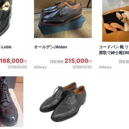
 Lobb
オールデン/Alden
コードバン 靴 
買取で紳士靴[REG
shoes]を買取
168,000
215,000
円
買取価格
円
買取
2026/05/20
shibuya
2026/05/20
shibuya