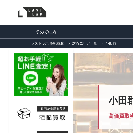
初めての方
ラストラボ 革靴買取
＞
対応エリア一覧
＞
小田郡
小田
高価買取