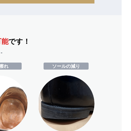
可能
です！
-
擦れ
ソールの減り