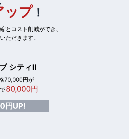
アップ
！
縮とコスト削減ができ、
いただきます。
ブ シティⅡ
70,000円が
80,000円
で
00円UP!