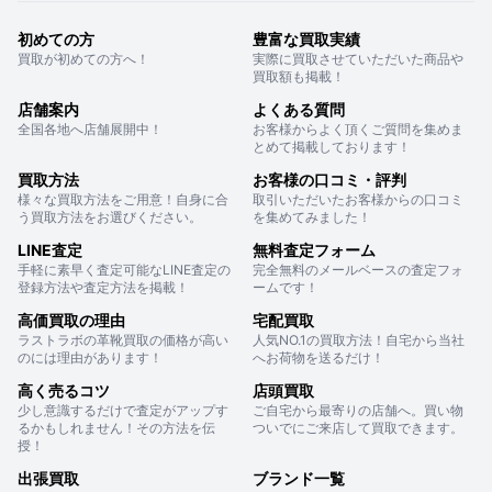
初めての方
豊富な買取実績
買取が初めての方へ！
実際に買取させていただいた商品や
買取額も掲載！
店舗案内
よくある質問
全国各地へ店舗展開中！
お客様からよく頂くご質問を集めま
とめて掲載しております！
買取方法
お客様の口コミ・評判
様々な買取方法をご用意！自身に合
取引いただいたお客様からの口コミ
う買取方法をお選びください。
を集めてみました！
LINE査定
無料査定フォーム
手軽に素早く査定可能なLINE査定の
完全無料のメールベースの査定フォ
登録方法や査定方法を掲載！
ームです！
高価買取の理由
宅配買取
ラストラボの革靴買取の価格が高い
人気NO.1の買取方法！自宅から当社
のには理由があります！
へお荷物を送るだけ！
高く売るコツ
店頭買取
少し意識するだけで査定がアップす
ご自宅から最寄りの店舗へ。買い物
るかもしれません！その方法を伝
ついでにご来店して買取できます。
授！
出張買取
ブランド一覧