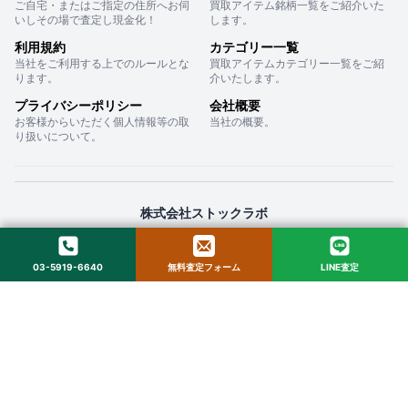
ご自宅・またはご指定の住所へお伺
買取アイテム銘柄一覧をご紹介いた
いしその場で査定し現金化！
します。
利用規約
カテゴリー一覧
当社をご利用する上でのルールとな
買取アイテムカテゴリー一覧をご紹
ります。
介いたします。
プライバシーポリシー
会社概要
お客様からいただく個人情報等の取
当社の概要。
り扱いについて。
株式会社ストックラボ
〒160-0022 東京都新宿区新宿２丁目１２−１６ セントフォービル ２０３
03-5919-6640
無料査定フォーム
LINE査定
© 2025 StockLab. All Rights Reserved.