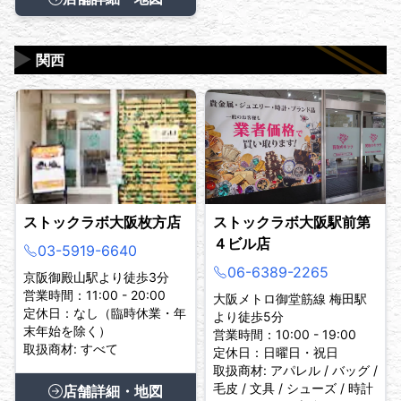
▶
関西
ストックラボ大阪枚方店
ストックラボ大阪駅前第
４ビル店
03-5919-6640
06-6389-2265
京阪御殿山駅より徒歩3分
営業時間：11:00 - 20:00
大阪メトロ御堂筋線 梅田駅
定休日：なし（臨時休業・年
より徒歩5分
末年始を除く）
営業時間：10:00 - 19:00
取扱商材: すべて
定休日：日曜日・祝日
取扱商材: アパレル / バッグ /
毛皮 / 文具 / シューズ / 時計
店舗詳細・地図