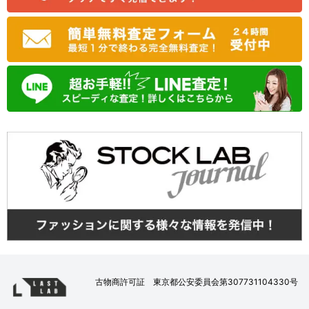
古物商許可証 東京都公安委員会第307731104330号