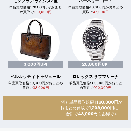
モンブラン ラムシス2世
バーバリー コート
単品買取価格120,000円がおまと
単品買取価格40,000円がおまとめ
め買取で
130,000円
買取で
45,000円
3,000円UP!
20,000円UP!
ベルルッティ トゥジュール
ロレックス サブマリーナ
単品買取価格30,000円がおまとめ
単品買取価格900,000円がおまと
買取で
33,000円
め買取で
920,000円
例）単品買取総額
1,160,000円
が
おまとめ買取で
1,208,000円
に！
合計で
48,000円
も
お得
です！