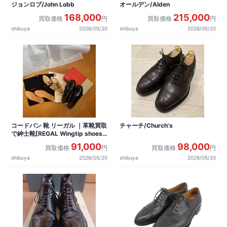
ジョンロブ/John Lobb
オールデン/Alden
168,000
215,000
買取価格
円
買取価格
円
shibuya
2026/05/20
shibuya
2026/05/20
コードバン 靴 リーガル ｜革靴買取
チャーチ/Church's
で紳士靴[REGAL Wingtip shoes]
を買取しました。
91,000
98,000
買取価格
円
買取価格
円
shibuya
2026/05/20
shibuya
2026/05/20