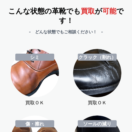
こんな状態の革靴でも
買取
が
可能
で
す！
- どんな状態でもご相談ください！ -
シミ
クラック（割れ）
買取ＯＫ
買取ＯＫ
傷・擦れ
ソールの減り