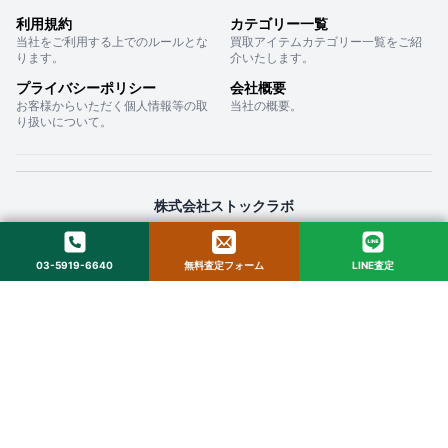
利用規約
カテゴリー一覧
当社をご利用する上でのルールとな
買取アイテムカテゴリー一覧をご紹
ります。
介いたします。
プライバシーポリシー
会社概要
お客様からいただく個人情報等の取
当社の概要。
り扱いについて。
株式会社ストックラボ
〒160-0022 東京都新宿区新宿２丁目１２−１６ セントフォービル ２０３
03-5919-6640
無料査定フォーム
LINE査定
© 2025 StockLab. All Rights Reserved.