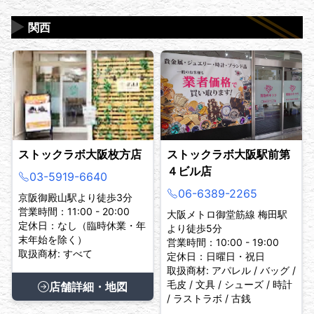
▶
関西
ストックラボ大阪枚方店
ストックラボ大阪駅前第
４ビル店
03-5919-6640
06-6389-2265
京阪御殿山駅より徒歩3分
営業時間：11:00 - 20:00
大阪メトロ御堂筋線 梅田駅
定休日：なし（臨時休業・年
より徒歩5分
末年始を除く）
営業時間：10:00 - 19:00
取扱商材: すべて
定休日：日曜日・祝日
取扱商材: アパレル / バッグ /
毛皮 / 文具 / シューズ / 時計
店舗詳細・地図
/ ラストラボ / 古銭