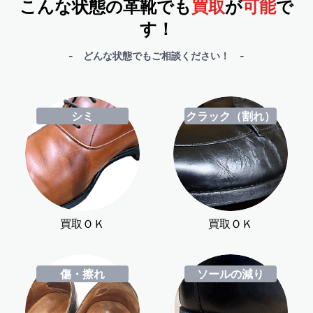
こんな状態の革靴でも
買取
が
可能
で
す！
- どんな状態でもご相談ください！ -
シミ
クラック（割れ）
買取ＯＫ
買取ＯＫ
傷・擦れ
ソールの減り