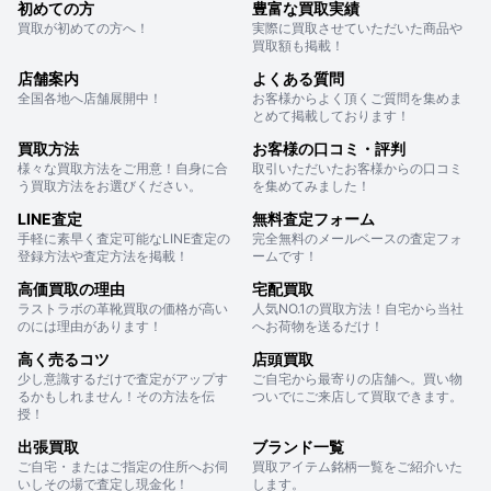
初めての方
豊富な買取実績
買取が初めての方へ！
実際に買取させていただいた商品や
買取額も掲載！
店舗案内
よくある質問
全国各地へ店舗展開中！
お客様からよく頂くご質問を集めま
とめて掲載しております！
買取方法
お客様の口コミ・評判
様々な買取方法をご用意！自身に合
取引いただいたお客様からの口コミ
う買取方法をお選びください。
を集めてみました！
LINE査定
無料査定フォーム
手軽に素早く査定可能なLINE査定の
完全無料のメールベースの査定フォ
登録方法や査定方法を掲載！
ームです！
高価買取の理由
宅配買取
ラストラボの革靴買取の価格が高い
人気NO.1の買取方法！自宅から当社
のには理由があります！
へお荷物を送るだけ！
高く売るコツ
店頭買取
少し意識するだけで査定がアップす
ご自宅から最寄りの店舗へ。買い物
るかもしれません！その方法を伝
ついでにご来店して買取できます。
授！
出張買取
ブランド一覧
ご自宅・またはご指定の住所へお伺
買取アイテム銘柄一覧をご紹介いた
いしその場で査定し現金化！
します。