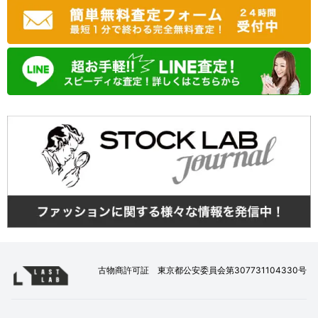
古物商許可証 東京都公安委員会第307731104330号