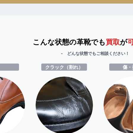
こんな状態の革靴でも
買取
が
- どんな状態でもご相談ください！ 
ミ
クラック（割れ）
傷・