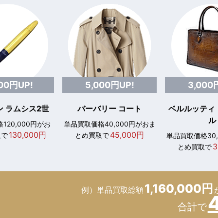
000円UP!
5,000円UP!
3,000
 ラムシス2世
バーバリー コート
ベルルッティ
ル
120,000円がお
単品買取価格40,000円がおま
130,000円
45,000円
取で
とめ買取で
単品買取価格30
3
とめ買取で
1,160,000円
例）単品買取総額
合計で