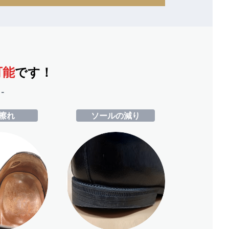
可能
です！
-
擦れ
ソールの減り