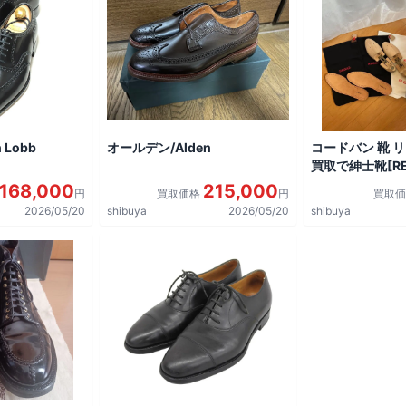
 Lobb
オールデン/Alden
コードバン 靴 
買取で紳士靴[REG
shoes]を買取
168,000
215,000
円
買取価格
円
買取
2026/05/20
shibuya
2026/05/20
shibuya