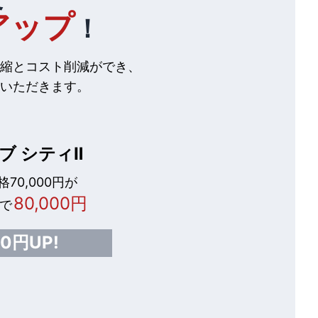
アップ
！
縮とコスト削減ができ、
いただきます。
ブ シティⅡ
70,000円が
80,000円
で
00円UP!