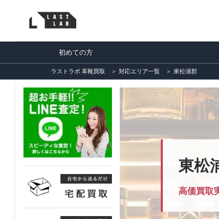
初めての方
ラストラボ 革靴買取
＞
対応エリア一覧
＞
東松浦郡
東松
高価買取