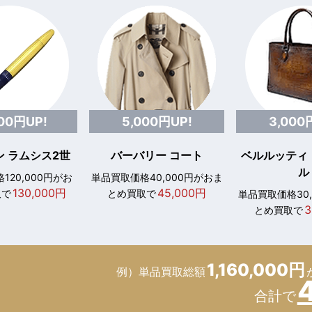
000円UP!
5,000円UP!
3,000
 ラムシス2世
バーバリー コート
ベルルッティ
ル
120,000円がお
単品買取価格40,000円がおま
130,000円
45,000円
取で
とめ買取で
単品買取価格30
3
とめ買取で
1,160,000円
例）単品買取総額
合計で