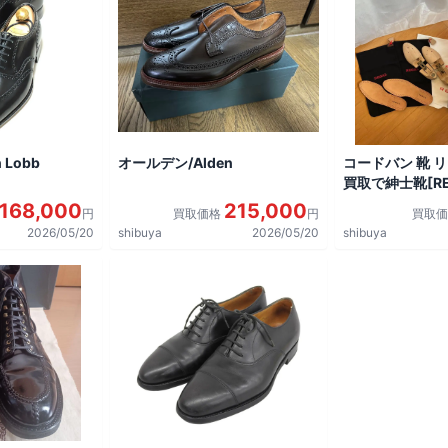
 Lobb
オールデン/Alden
コードバン 靴 
買取で紳士靴[REG
shoes]を買取
168,000
215,000
円
買取価格
円
買取
2026/05/20
shibuya
2026/05/20
shibuya