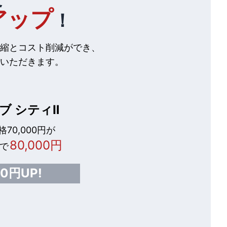
アップ
！
縮とコスト削減ができ、
いただきます。
ブ シティⅡ
70,000円が
80,000円
で
00円UP!