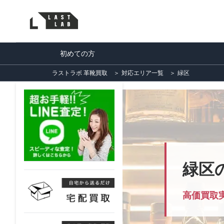
初めての方
ラストラボ 革靴買取
＞
対応エリア一覧
＞
緑区
緑区
高価買取