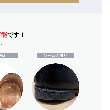
可能
です！
-
擦れ
ソールの減り