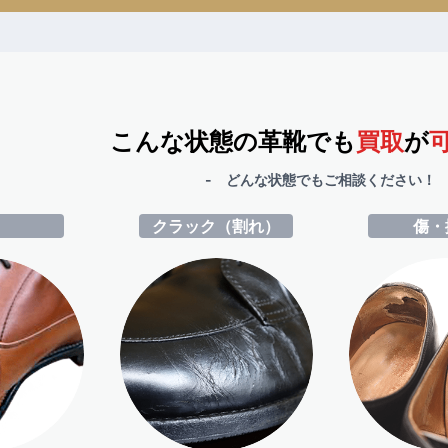
こんな状態の革靴でも
買取
が
- どんな状態でもご相談ください！ 
ミ
クラック（割れ）
傷・