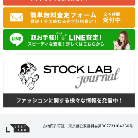
古物商許可証 東京都公安委員会第307731104330号