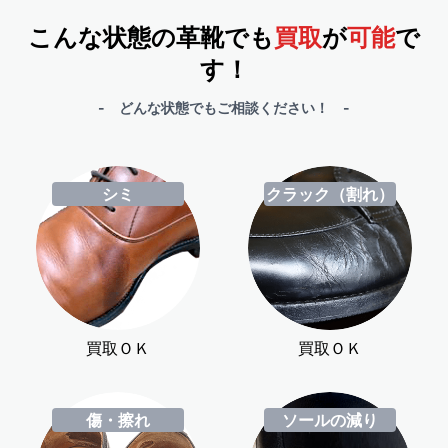
こんな状態の革靴でも
買取
が
可能
で
す！
- どんな状態でもご相談ください！ -
シミ
クラック（割れ）
買取ＯＫ
買取ＯＫ
傷・擦れ
ソールの減り