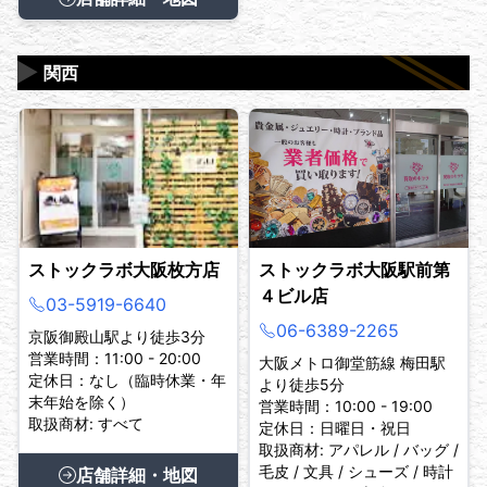
▶
関西
ストックラボ大阪枚方店
ストックラボ大阪駅前第
４ビル店
03-5919-6640
06-6389-2265
京阪御殿山駅より徒歩3分
営業時間：11:00 - 20:00
大阪メトロ御堂筋線 梅田駅
定休日：なし（臨時休業・年
より徒歩5分
末年始を除く）
営業時間：10:00 - 19:00
取扱商材: すべて
定休日：日曜日・祝日
取扱商材: アパレル / バッグ /
毛皮 / 文具 / シューズ / 時計
店舗詳細・地図