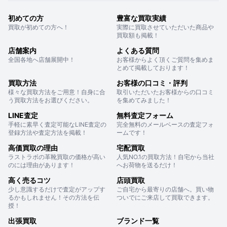
初めての方
豊富な買取実績
買取が初めての方へ！
実際に買取させていただいた商品や
買取額も掲載！
店舗案内
よくある質問
全国各地へ店舗展開中！
お客様からよく頂くご質問を集めま
とめて掲載しております！
買取方法
お客様の口コミ・評判
様々な買取方法をご用意！自身に合
取引いただいたお客様からの口コミ
う買取方法をお選びください。
を集めてみました！
LINE査定
無料査定フォーム
手軽に素早く査定可能なLINE査定の
完全無料のメールベースの査定フォ
登録方法や査定方法を掲載！
ームです！
高価買取の理由
宅配買取
ラストラボの革靴買取の価格が高い
人気NO.1の買取方法！自宅から当社
のには理由があります！
へお荷物を送るだけ！
高く売るコツ
店頭買取
少し意識するだけで査定がアップす
ご自宅から最寄りの店舗へ。買い物
るかもしれません！その方法を伝
ついでにご来店して買取できます。
授！
出張買取
ブランド一覧