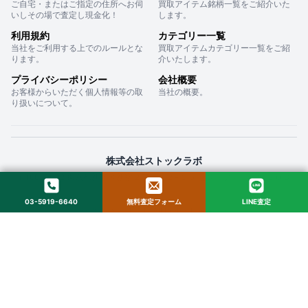
ご自宅・またはご指定の住所へお伺
買取アイテム銘柄一覧をご紹介いた
いしその場で査定し現金化！
します。
利用規約
カテゴリー一覧
当社をご利用する上でのルールとな
買取アイテムカテゴリー一覧をご紹
ります。
介いたします。
プライバシーポリシー
会社概要
お客様からいただく個人情報等の取
当社の概要。
り扱いについて。
株式会社ストックラボ
〒160-0022 東京都新宿区新宿２丁目１２−１６ セントフォービル ２０３
03-5919-6640
無料査定フォーム
LINE査定
© 2025 StockLab. All Rights Reserved.