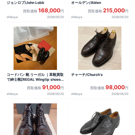
ジョンロブ/John Lobb
オールデン/Alden
168,000
215,000
買取価格
円
買取価格
円
shibuya
2026/05/20
shibuya
2026/05/20
コードバン 靴 リーガル ｜革靴買取
チャーチ/Church's
で紳士靴[REGAL Wingtip shoes]
を買取しました。
91,000
98,000
買取価格
円
買取価格
円
shibuya
2026/05/20
shibuya
2026/05/20