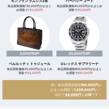
モンブラン ラムシス2世
バーバリー コート
単品買取価格120,000円がおまと
単品買取価格40,000円がおまとめ
め買取で
130,000円
買取で
45,000円
3,000円UP!
20,000円UP!
ベルルッティ トゥジュール
ロレックス サブマリーナ
単品買取価格30,000円がおまとめ
単品買取価格900,000円がおまと
買取で
33,000円
め買取で
920,000円
例）単品買取総額
1,160,000円
が
おまとめ買取で
1,208,000円
に！
合計で
48,000円
も
お得
です！